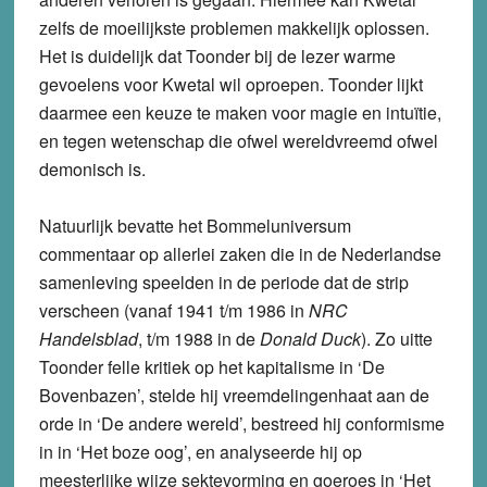
zelfs de moeilijkste problemen makkelijk oplossen.
Het is duidelijk dat Toonder bij de lezer warme
gevoelens voor Kwetal wil oproepen. Toonder lijkt
daarmee een keuze te maken voor magie en intuïtie,
en tegen wetenschap die ofwel wereldvreemd ofwel
demonisch is.
Natuurlijk bevatte het Bommeluniversum
commentaar op allerlei zaken die in de Nederlandse
samenleving speelden in de periode dat de strip
verscheen (vanaf 1941 t/m 1986 in
NRC
Handelsblad
, t/m 1988 in de
Donald Duck
). Zo uitte
Toonder felle kritiek op het kapitalisme in ‘De
Bovenbazen’, stelde hij vreemdelingenhaat aan de
orde in ‘De andere wereld’, bestreed hij conformisme
in in ‘Het boze oog’, en analyseerde hij op
meesterlijke wijze sektevorming en goeroes in ‘Het