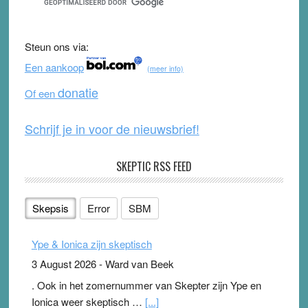
e
er
T
d
b
u
Steun ons via:
o
b
Een aankoop
(meer info)
o
e
donatie
Of een
k
Schrijf je in voor de nieuwsbrief!
SKEPTIC RSS FEED
Skepsis
Error
SBM
Ype & Ionica zijn skeptisch
3 August 2026
-
Ward van Beek
. Ook in het zomernummer van Skepter zijn Ype en
Ionica weer skeptisch …
[...]