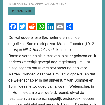
10 MARCH 2011
BY
GERT JAN VAN 'T LAND
2 COMMENTS
Facebook
Twitter
Reddit
WhatsApp
LinkedIn
Email
Share
De wat oudere lezertjes herinneren zich de
dagelijkse Bommelstrips van Marten Toonder (1912-
2005) in
NRC Handelsblad
. Ik heb de
Bommelverhalen altijd met veel plezier gelezen en ik
herlees ze eerlijk gezegd nog regelmatig. Je kunt
rustig zeggen dat ik veel bewondering heb voor
Marten Toonder. Maar het is mij altijd opgevallen dat
de wetenschap er in het universum van Bommel en
Tom Poes niet zo goed van afkwam. Wetenschap is
in Rommeldam ofwel wereldvreemd, ofwel de
resultaten van wetenschappelijk onderzoek hebben
de mensheid niet veel goeds te bieden. Toonder leek