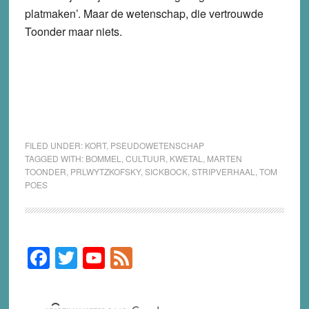
platmaken’. Maar de wetenschap, die vertrouwde
Toonder maar niets.
FILED UNDER:
KORT
,
PSEUDOWETENSCHAP
TAGGED WITH:
BOMMEL
,
CULTUUR
,
KWETAL
,
MARTEN
TOONDER
,
PRLWYTZKOFSKY
,
SICKBOCK
,
STRIPVERHAAL
,
TOM
POES
F
T
Y
F
Primary
Sidebar
a
wi
o
e
c
tt
u
e