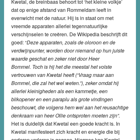
Kwetal, de breinbaas behoort tot ‘het kleine volkje’
dat op enige afstand van Rommeldam leeft in
evenwicht met de natuur. Hij is in staat om met
vreemde apparaten allerlei tegennatuurlijke
verschijnselen te creëren. De Wikipedia beschrijft dit
goed: “
Deze apparaten, zoals de oloroon en de
verdwijnpunter, worden door niemand op hun juiste
waarde geschat en zeker niet door Heer
Bommel. Toch is hij het die meestal het volste
vertrouwen van Kwetal heeft (“Vraag maar aan
Bommel, die zal het wel weten.”), zeker omdat hij
allerlei kleinigheden als een kammetje, een
blikopener en een paraplu als grote vindingen
beschouwt, die volgens hem wel aan het reusachtige
denkraam van heer Ollie ontsproten moeten zijn”.
Het is duidelijk dat Kwetal een goede kracht is. In
Kwetal manifesteert zich kracht en energie die bij
anderen verloren is gegaan. Hiermee kan Kwetal