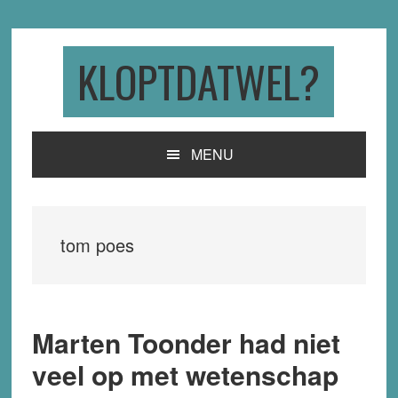
Skip
Skip
Skip
to
to
to
primary
main
primary
KLOPTDATWEL?
navigation
content
sidebar
MENU
tom poes
Marten Toonder had niet
veel op met wetenschap