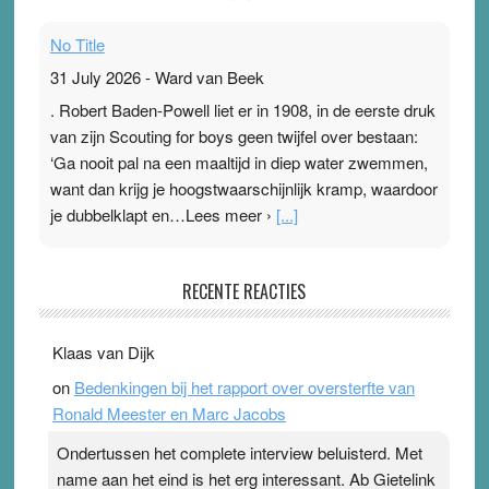
No Title
31 July 2026
-
Ward van Beek
. Robert Baden-Powell liet er in 1908, in de eerste druk
van zijn Scouting for boys geen twijfel over bestaan:
‘Ga nooit pal na een maaltijd in diep water zwemmen,
want dan krijg je hoogstwaarschijnlijk kramp, waardoor
je dubbelklapt en…Lees meer ›
[...]
Pleisterplakkers in de topspsort
RECENTE REACTIES
31 July 2026
-
Ward van Beek
. Na mondtape is nu de neuspleister in trek bij
Klaas van Dijk
topsporters. Ze hopen ermee hun hartslag te verlagen
on
Bedenkingen bij het rapport over oversterfte van
terwijl ze meer zuurstof opnemen. Daarop heeft zo’n
Ronald Meester en Marc Jacobs
pleister geen effect. Maar het gevoel ‘makkelijker te
ademen’ kan goud waard zijn. Door…Lees meer
Ondertussen het complete interview beluisterd. Met
Pleisterplakkers in de topspsort ›
[...]
name aan het eind is het erg interessant. Ab Gietelink