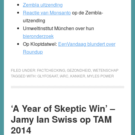
Zembla uitzending
Reactie van Monsanto
op de Zembla-
uitzending
Umweltinstitut München over hun
bieronderzoek
Op Kloptdatwel:
EenVandaag blundert over
Roundup
FILED UNDER:
FACTCHECKING
,
GEZONDHEID
,
WETENSCHAP
TAGGED WITH:
GLYFOSAAT
,
IARC
,
KANKER
,
MYLES POWER
‘A Year of Skeptic Win’ –
Jamy Ian Swiss op TAM
2014