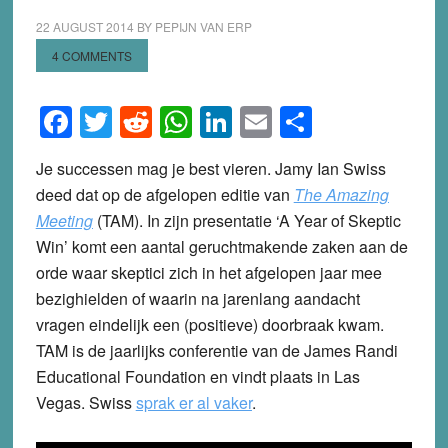
22 AUGUST 2014
BY
PEPIJN VAN ERP
4 COMMENTS
Facebook
Twitter
Reddit
WhatsApp
LinkedIn
Email
Share
Je successen mag je best vieren. Jamy Ian Swiss
deed dat op de afgelopen editie van
The Amazing
Meeting
(TAM). In zijn presentatie ‘A Year of Skeptic
Win’ komt een aantal geruchtmakende zaken aan de
orde waar skeptici zich in het afgelopen jaar mee
bezighielden of waarin na jarenlang aandacht
vragen eindelijk een (positieve) doorbraak kwam.
TAM is de jaarlijks conferentie van de James Randi
Educational Foundation en vindt plaats in Las
Vegas. Swiss
sprak er al vaker
.