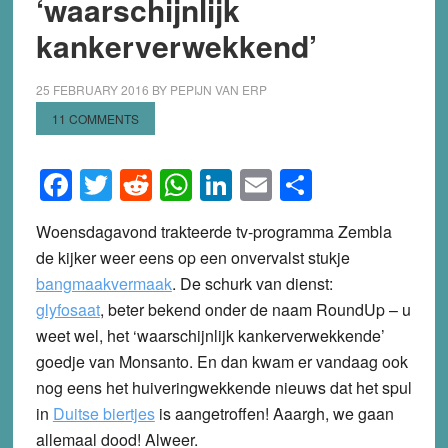
‘waarschijnlijk
kankerverwekkend’
25 FEBRUARY 2016
BY
PEPIJN VAN ERP
11 COMMENTS
Facebook
Twitter
Reddit
WhatsApp
LinkedIn
Email
Share
Woensdagavond trakteerde tv-programma Zembla
de kijker weer eens op een onvervalst stukje
bangmaakvermaak
. De schurk van dienst:
glyfosaat
, beter bekend onder de naam RoundUp – u
weet wel, het ‘waarschijnlijk kankerverwekkende’
goedje van Monsanto. En dan kwam er vandaag ook
nog eens het huiveringwekkende nieuws dat het spul
in
Duitse biertjes
is aangetroffen! Aaargh, we gaan
allemaal dood! Alweer.