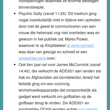
voorspellingen waarmee ze enorme bedragen
binnensleepte;
Psychic Sally (vanaf 11:25). Dit medium ging
nogal overduidelijk mist in tijdens een optreden
door met de geest te communiceren van een
vrouw die helemaal nog niet overleden was en
gewoon in het publiek zat. Myles Power,
waarover ik op Kloptdatwel
al eens schreef
,
was daar van getuige en schreef er een
smakelijke blog
over;
Ook tien jaar cel voor James McCormick (vanaf
14:40), die verkocht de ADE651 aan landen als
Irak en Afghanistan als bomdetector, terwijl het
feitelijk ging om een onzinnig
wichelroedeapparaatje dat oorspronkelijk als
gadget werd verkocht om golfballen op de
golfbaan terug te vinden. De ADE651 en
soortgelijke GT200 worden echter
nog steeds