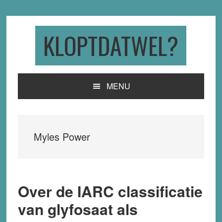
Skip
Skip
Skip
to
to
to
primary
main
primary
KLOPTDATWEL?
navigation
content
sidebar
MENU
Myles Power
Over de IARC classificatie
van glyfosaat als