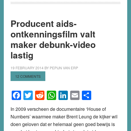
Producent aids-
ontkenningsfilm valt
maker debunk-video
lastig
19 FEBRUARY 2014
BY
PEPIJN VAN ERP
12 COMMENTS
Facebook
Twitter
Reddit
WhatsApp
LinkedIn
Email
Share
In 2009 verscheen de documentaire ‘House of
Numbers’ waarmee maker Brent Leung de kijker wil
doen geloven dat er helemaal geen goed bewijs is