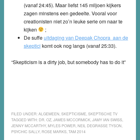
(vanaf 24:45). Maar liefst 145 miljoen kijkers
zagen minstens een gedeelte. Vooral voor
creationisten niet zo’n leuke serie om naar te
kijken
;
De suffe
uitdaging van Deepak Chopra aan de
skeptici
komt ook nog langs (vanaf 25:33).
“Skepticism is a dirty job, but somebody has to do it”
FILED UNDER:
ALGEMEEN
,
SKEPTICISME
,
SKEPTISCHE TV
TAGGED WITH:
DR. OZ
,
JAMES MCCORMICK
,
JAMY IAN SWISS
,
JENNY MCCARTHY
,
MYLES POWER
,
NEIL DEGRASSE TYSON
,
PSYCHIC SALLY
,
ROSE MARKS
,
TAM 2014