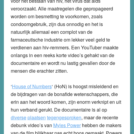
voor het bestaan van hiv, het virus dat aids
veroorzaakt. Alle maatregelen die gepropageerd
worden om besmetting te voorkomen, zoals
condoomgebruik, zijn dus onnodig en het is
natuurlijk allemaal een complot van de
farmaceutische industrie om lekker veel geld te
verdienen aan hiv-remmers. Een YouTuber maakte
onlangs in een reeks korte video’s gehakt van de
documentaire en wordt nu lastig gevallen door de
mensen die erachter zitten.
‘
House of Numbers
‘ (HoN) is hoogst misleidend en
de bijdragen van de bonafide wetenschappers, die
erin aan het woord komen, zijn enorm verknipt en uit
hun verband gerukt. De documentaire is al op
diverse
plaatsen
tegengesproken
, maar de recente
debunk video’s van
Myles Power
hebben de makers
van de film blijkbaar pas echt boos gemaakt. Powers