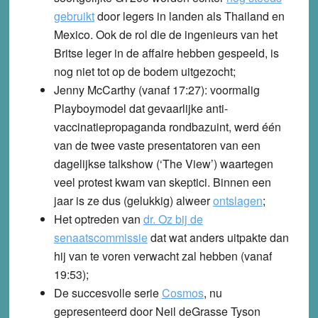
gebruikt
door legers in landen als Thailand en
Mexico. Ook de rol die de ingenieurs van het
Britse leger in de affaire hebben gespeeld, is
nog niet tot op de bodem uitgezocht;
Jenny McCarthy (vanaf 17:27): voormalig
Playboymodel dat gevaarlijke anti-
vaccinatiepropaganda rondbazuint, werd één
van de twee vaste presentatoren van een
dagelijkse talkshow (‘The View’) waartegen
veel protest kwam van skeptici. Binnen een
jaar is ze dus (gelukkig) alweer
ontslagen
;
Het optreden van
dr. Oz bij de
senaatscommissie
dat wat anders uitpakte dan
hij van te voren verwacht zal hebben (vanaf
19:53);
De succesvolle serie
Cosmos
, nu
gepresenteerd door Neil deGrasse Tyson