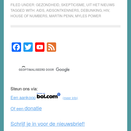
FILED UNDER:
GEZONDHEID
,
SKEPTICISME
,
UIT HET NIEUWS
TAGGED WITH:
AIDS
,
AIDSONTKENNERS
,
DEBUNKING
,
HIV
,
HOUSE OF NUMBERS
,
MARTIN PENN
,
MYLES POWER
F
T
Y
F
Primary
Sidebar
a
wi
o
e
c
tt
u
e
e
er
T
d
b
u
Steun ons via:
o
b
Een aankoop
(meer info)
o
e
donatie
Of een
k
Schrijf je in voor de nieuwsbrief!