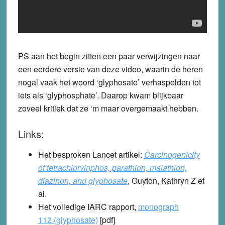
PS aan het begin zitten een paar verwijzingen naar
een eerdere versie van deze video, waarin de heren
nogal vaak het woord ‘glyphosate’ verhaspelden tot
iets als ‘glyphosphate’. Daarop kwam blijkbaar
zoveel kritiek dat ze ‘m maar overgemaakt hebben.
Links:
Het besproken Lancet artikel:
Carcinogenicity
of tetrachlorvinphos, parathion, malathion,
diazinon, and glyphosate
, Guyton, Kathryn Z et
al.
Het volledige IARC rapport,
monograph
112 (glyphosate)
[pdf]