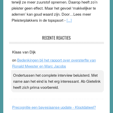
terwijl ze meer zuurstof opnemen. Daarop heeft zo’n
pleister geen effect. Maar het gevoel ‘makkelijker te
ademen’ kan goud waard zijn. Door…Lees meer
Pleisterplakkers in de topspsort ›
[...]
Ype & Ionica zijn skeptisch
RECENTE REACTIES
3 August 2026
-
Ward van Beek
. Ook in het zomernummer van Skepter zijn Ype en
Klaas van Dijk
Ionica weer skeptisch …
[...]
on
Bedenkingen bij het rapport over oversterfte van
Ronald Meester en Marc Jacobs
Ondertussen het complete interview beluisterd. Met
name aan het eind is het erg interessant. Ab Gietelink
heeft zich prima voorbereid.
Precognitie een bayesiaanse update - Kloptdatwel?