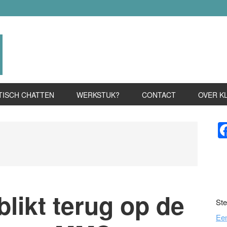
TISCH CHATTEN
WERKSTUK?
CONTACT
OVER K
P
S
likt terug op de
Ste
Ee