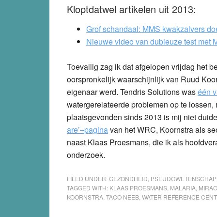
Kloptdatwel artikelen uit 2013:
Grof schandaal: MMS kwakzalvers do
Nieuwe video van dubieuze test met 
Toevallig zag ik dat afgelopen vrijdag het be
oorspronkelijk waarschijnlijk van Ruud Koor
eigenaar werd. Tendris Solutions was
één v
watergerelateerde problemen op te lossen, m
plaatsgevonden sinds 2013 is mij niet duidel
are’–pagina
van het WRC, Koornstra als se
naast Klaas Proesmans, die ik als hoofdve
onderzoek.
FILED UNDER:
GEZONDHEID
,
PSEUDOWETENSCHAP
TAGGED WITH:
KLAAS PROESMANS
,
MALARIA
,
MIRAC
KOORNSTRA
,
TACO NEEB
,
WATER REFERENCE CEN