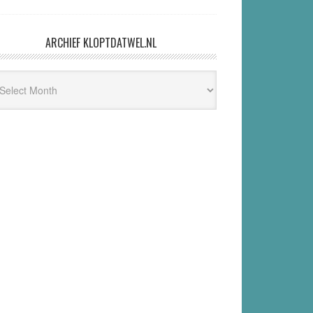
ARCHIEF KLOPTDATWEL.NL
hief
ptdatwel.nl