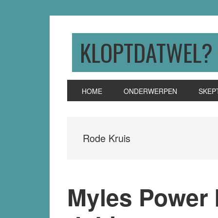
Skip
Skip
Skip
to
to
to
primary
main
primary
KLOPTDATWEL?
navigation
content
sidebar
HOME
ONDERWERPEN
SKEP
Rode Kruis
Myles Power b