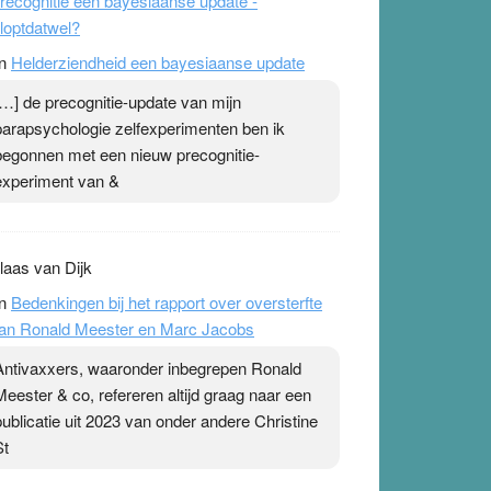
recognitie een bayesiaanse update -
loptdatwel?
n
Helderziendheid een bayesiaanse update
[…] de precognitie-update van mijn
parapsychologie zelfexperimenten ben ik
begonnen met een nieuw precognitie-
experiment van &
laas van Dijk
n
Bedenkingen bij het rapport over oversterfte
an Ronald Meester en Marc Jacobs
Antivaxxers, waaronder inbegrepen Ronald
Meester & co, refereren altijd graag naar een
publicatie uit 2023 van onder andere Christine
St