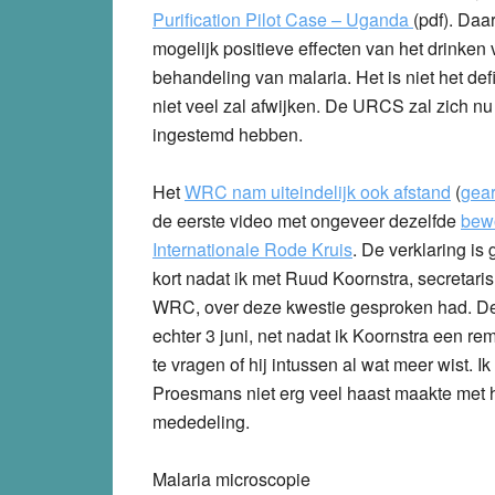
Purification Pilot Case – Uganda
(pdf). Daa
mogelijk positieve effecten van het drinken
behandeling van malaria. Het is niet het de
niet veel zal afwijken. De URCS zal zich nu 
ingestemd hebben.
Het
WRC nam uiteindelijk ook afstand
(
gear
de eerste video met ongeveer dezelfde
bewo
Internationale Rode Kruis
. De verklaring is
kort nadat ik met Ruud Koornstra, secretaris
WRC, over deze kwestie gesproken had. De
echter 3 juni, net nadat ik Koornstra een r
te vragen of hij intussen al wat meer wist. Ik
Proesmans niet erg veel haast maakte met h
mededeling.
Malaria microscopie