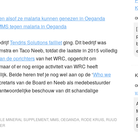
P
K
o
en alsof ze malaria kunnen genezen in Oeganda
MMS tegen malaria in Oeganda
drijf
Tendris Solutions failliet
ging. Dit bedrijf was
nstra en Taco Neeb, totdat die laatste in 2015 volledig
an de oprichters
van het WRC, opgericht om
aar of er nog enige activiteit van WRC heeft
ijk. Beide heren tref je nog wel aan op de ‘
Who we
K
cretaris van de Board en Neeb als medebestuurder
o
rantwoordelijke beschouw van dit schandalige
v
LE MINERAL SUPPLEMENT
,
MMS
,
OEGANDA
,
RODE KRUIS
,
RUUD
TER