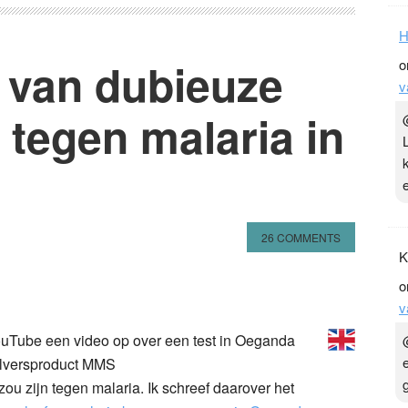
H
 van dubieuze
o
v
tegen malaria in
26 COMMENTS
K
o
n
l
hare
v
Tube een video op over een test in Oeganda
zalversproduct MMS
f zou zijn tegen malaria. Ik schreef daarover het