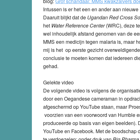
blog:
Grof schandaal: MMS kwakzalvers doe
Intussen is er het een en ander aan nieuw
Daaruit blijkt dat de
Ugandan Red Cross So
het
Water Reference Center
(WRC), deze te
wel inhoudelijk afstand genomen van de eer
MMS een medicijn tegen malaria is, maar hoe
mij is het op eerste gezicht overweldigende 
conclusie te moeten komen dat iedereen die
gehad.
Gelekte video
De volgende video is volgens de organisat
door een Oegandese cameraman in opdracht
afgeschermd op YouTube staan, maar Proesm
voorzien van een voorwoord van Humble en
produceerde op basis van eigen beelden). De
YouTube en Facebook. Met de boodschap da
te verdoezelen; onder druk van
Big Pharma