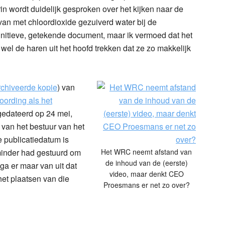
rin wordt duidelijk gesproken over het kijken naar de
 van met chloordioxide gezuiverd water bij de
finitieve, getekende document, maar ik vermoed dat het
wel de haren uit het hoofd trekken dat ze zo makkelijk
chiveerde kopie
) van
ording als het
 gedateerd op 24 mei,
 van het bestuur van het
 publicatiedatum is
eminder had gestuurd om
Het WRC neemt afstand van
de inhoud van de (eerste)
 ga er maar van uit dat
video, maar denkt CEO
et plaatsen van die
Proesmans er net zo over?