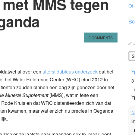
t met MMS tegen
Of
eganda
Sc
3 COMMENTS
n
l
hare
S
optdatwel al over een
uiterst dubieus onderzoek
dat het
Y
t het Water Reference Center (WRC) eind 2012 in
3
tiënten zouden binnen een dag zijn genezen door het
.
le Mineral Supplement
(MMS), wat in feite een
Y
le Rode Kruis en dat WRC distantieerden zich van dat
iten kwamen, maar wat er zich nu precies in Oeganda
N
ijk.
3
.
zich er de laatste paar maanden ook in, maar loopt