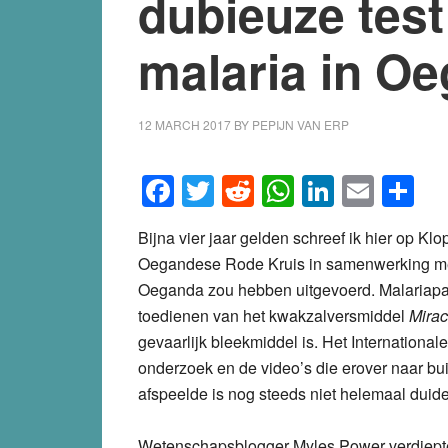
dubieuze tes
malaria in O
12 MARCH 2017
BY
PEPIJN VAN ERP
Facebook
Twitter
Reddit
WhatsApp
LinkedI
Emai
S
Bijna vier jaar gelden schreef ik hier op Kl
Oegandese Rode Kruis in samenwerking me
Oeganda zou hebben uitgevoerd. Malariapa
toedienen van het kwakzalversmiddel
Mirac
gevaarlijk bleekmiddel is. Het Internationa
onderzoek en de video’s die erover naar bu
afspeelde is nog steeds niet helemaal duidel
Wetenschapsblogger Myles Power verdiepte 