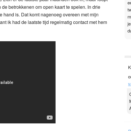
e
an de betrokkenen om open kaart te spelen. In drie
t
 de hand is. Dat komt nagenoeg overeen met mijn
m
ant ik had de laatste tijd regelmatig contact met hem
j
d
P
3
.
K
t
o
v
v
D
g
z
t