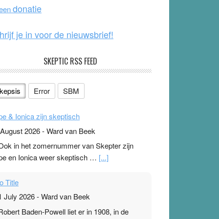
o
e
donatie
 een
k
hrijf je in voor de nieuwsbrief!
SKEPTIC RSS FEED
kepsis
Error
SBM
pe & Ionica zijn skeptisch
 August 2026
-
Ward van Beek
 Ook in het zomernummer van Skepter zijn
pe en Ionica weer skeptisch …
[...]
o Title
1 July 2026
-
Ward van Beek
 Robert Baden-Powell liet er in 1908, in de