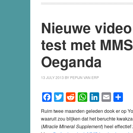
Nieuwe video
test met MMS 
Oeganda
13 JULY 2013
BY
PEPIJN VAN ERP
Facebook
Twitter
Reddit
WhatsApp
LinkedI
Emai
S
Ruim twee maanden geleden dook er op You
waaruit zou blijken dat het beruchte kwak
(
Miracle Mineral Supplement
) heel effectie