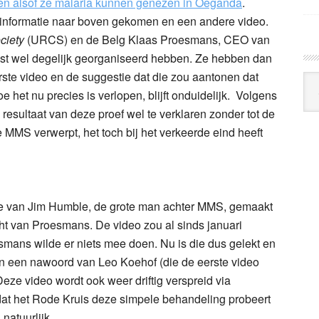
n alsof ze malaria kunnen genezen in Oeganda
.
e informatie naar boven gekomen en een andere video.
ciety
(URCS) en de Belg Klaas Proesmans, CEO van
st wel degelijk georganiseerd hebben. Ze hebben dan
ste video en de suggestie dat die zou aantonen dat
Arc
 het nu precies is verlopen, blijft onduidelijk. Volgens
Klo
resultaat van deze proef wel te verklaren zonder tot de
 MMS verwerpt, het toch bij het verkeerde eind heeft
ie van Jim Humble, de grote man achter MMS, gemaakt
 van Proesmans. De video zou al sinds januari
ans wilde er niets mee doen. Nu is die dus gelekt en
 een nawoord van Leo Koehof (die de eerste video
ze video wordt ook weer driftig verspreid via
t het Rode Kruis deze simpele behandeling probeert
, natuurlijk.