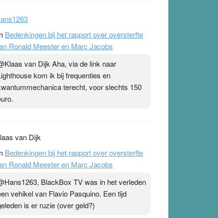
ans1263
n
Bedenkingen bij het rapport over oversterfte
an Ronald Meester en Marc Jacobs
@Klaas van Dijk Aha, via de link naar
Lighthouse kom ik bij frequenties en
kwantummechanica terecht, voor slechts 150
euro.
laas van Dijk
n
Bedenkingen bij het rapport over oversterfte
an Ronald Meester en Marc Jacobs
@Hans1263, BlackBox TV was in het verleden
een vehikel van Flavio Pasquino. Een tijd
geleden is er ruzie (over geld?)