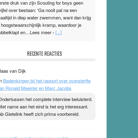
erste druk van zijn Scouting for boys geen
wijfel over bestaan: ‘Ga nooit pal na een
aaltijd in diep water zwemmen, want dan krijg
e hoogstwaarschijnlijk kramp, waardoor je
ubbelklapt en…Lees meer ›
[...]
leisterplakkers in de topspsort
RECENTE REACTIES
1 July 2026
-
Ward van Beek
 Na mondtape is nu de neuspleister in trek bij
laas van Dijk
opsporters. Ze hopen ermee hun hartslag te
n
Bedenkingen bij het rapport over oversterfte
erlagen terwijl ze meer zuurstof opnemen.
an Ronald Meester en Marc Jacobs
aarop heeft zo’n pleister geen effect. Maar het
evoel ‘makkelijker te ademen’ kan goud waard
Ondertussen het complete interview beluisterd.
ijn. Door…Lees meer Pleisterplakkers in de
Met name aan het eind is het erg interessant.
opspsort ›
[...]
Ab Gietelink heeft zich prima voorbereid.