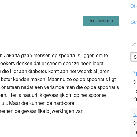
Of
Sc
19 COMMENTS
n
l
hare
 in Jakarta gaan mensen op spoorrails liggen om te
S
ekers denken dat er stroom door ze heen loopt
ie lijdt aan diabetes komt aan het woord: al jaren
Y
t beter konden maken. Maar nu ze op de spoorrails ligt
3
s ontstaan nadat een verlamde man die op de spoorrails
.
n. Het is natuurlijk gevaarlijk om op het spoor te
Y
s uit. Maar die kunnen de hard-core
nemen de gevaarlijke bijwerkingen van
N
3
.