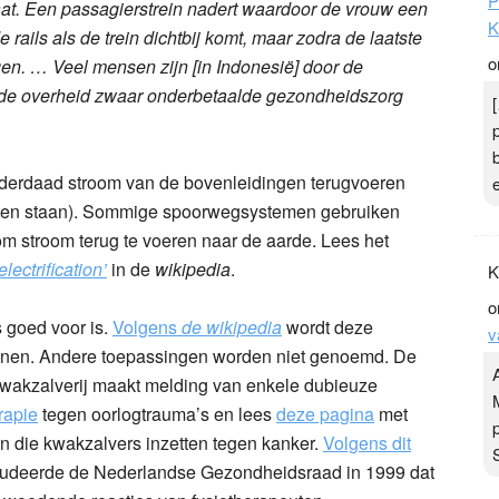
P
taat. Een passagierstrein nadert waardoor de vrouw een
K
e rails als de trein dichtbij komt, maar zodra de laatste
o
en. … Veel mensen zijn [in Indonesië] door de
r de overheid zwaar onderbetaalde gezondheidszorg
inderdaad stroom van de bovenleidingen terugvoeren
nnen staan). Sommige spoorwegsystemen gebruiken
 om stroom terug te voeren naar de aarde. Lees het
electrification’
in de
wikipedia
.
K
o
s goed voor is.
Volgens
de wikipedia
wordt deze
v
teunen. Andere toepassingen worden niet genoemd. De
wakzalverij maakt melding van enkele dubieuze
rapie
tegen oorlogtrauma’s en lees
deze pagina
met
en die kwakzalvers inzetten tegen kanker.
Volgens dit
udeerde de Nederlandse Gezondheidsraad in 1999 dat