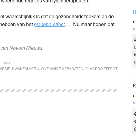
tot woedende reacties van fysiotherapeuten.
H
et waarschijnlijk is dat de gezondheidszoekers op de
o
n hebben van het
placebo-effect
…. Nu maar hopen dat
v
ht van Novum Nieuws.
IEUWS
NESIE
,
KWAKZALVERIJ
,
ONZINNIGE APPARATEN
,
PLACEBO EFFECT
,
K
o
v