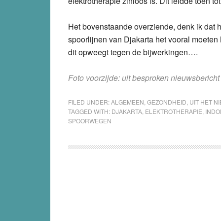
elektrotherapie zinloos is. Dit leidde toen 
Het bovenstaande overziende, denk ik dat h
spoorlijnen van Djakarta het vooral moete
dit opweegt tegen de bijwerkingen….
Foto voorzijde: uit besproken nieuwsberic
FILED UNDER:
ALGEMEEN
,
GEZONDHEID
,
UIT HET N
TAGGED WITH:
DJAKARTA
,
ELEKTROTHERAPIE
,
INDO
SPOORWEGEN