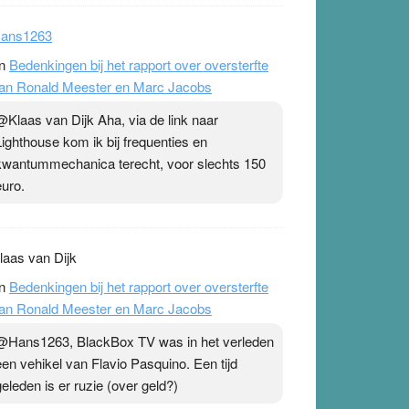
ans1263
n
Bedenkingen bij het rapport over oversterfte
an Ronald Meester en Marc Jacobs
@Klaas van Dijk Aha, via de link naar
Lighthouse kom ik bij frequenties en
kwantummechanica terecht, voor slechts 150
euro.
laas van Dijk
n
Bedenkingen bij het rapport over oversterfte
an Ronald Meester en Marc Jacobs
@Hans1263, BlackBox TV was in het verleden
een vehikel van Flavio Pasquino. Een tijd
geleden is er ruzie (over geld?)