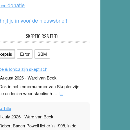
o
e
donatie
 een
k
hrijf je in voor de nieuwsbrief!
SKEPTIC RSS FEED
kepsis
Error
SBM
pe & Ionica zijn skeptisch
 August 2026
-
Ward van Beek
 Ook in het zomernummer van Skepter zijn
pe en Ionica weer skeptisch …
[...]
o Title
1 July 2026
-
Ward van Beek
 Robert Baden-Powell liet er in 1908, in de