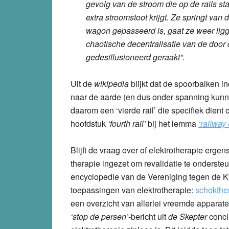
gevolg van de stroom die op de rails s
extra stroomstoot krijgt. Ze springt van d
wagon gepasseerd is, gaat ze weer ligg
chaotische decentralisatie van de doo
gedesillusioneerd geraakt”.
Uit de
wikipedia
blijkt dat de spoorbalken 
naar de aarde (en dus onder spanning ku
daarom een ‘vierde rail’ die specifiek dient
hoofdstuk
‘fourth rail’
bij het lemma
‘railway 
Blijft de vraag over of elektrotherapie ergen
therapie ingezet om revalidatie te onders
encyclopedie van de Vereniging tegen de K
toepassingen van elektrotherapie:
schokthe
een overzicht van allerlei vreemde apparat
‘stop de persen’
-bericht uit
de Skepter
concl