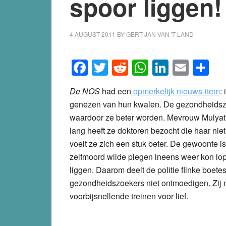
spoor liggen!
4 AUGUST 2011
BY
GERT JAN VAN 'T LAND
Facebook
Twitter
Reddit
WhatsApp
LinkedI
Emai
S
De NOS
had een
opmerkelijk nieuws-item
:
genezen van hun kwalen. De gezondheidszo
waardoor ze beter worden. Mevrouw Mulyati d
lang heeft ze doktoren bezocht die haar nie
voelt ze zich een stuk beter. De gewoonte i
zelfmoord wilde plegen ineens weer kon lope
liggen. Daarom deelt de politie flinke boete
gezondheidszoekers niet ontmoedigen. Zij 
voorbijsnellende treinen voor lief.