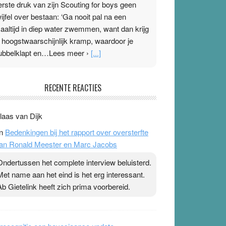
erste druk van zijn Scouting for boys geen
wijfel over bestaan: ‘Ga nooit pal na een
aaltijd in diep water zwemmen, want dan krijg
e hoogstwaarschijnlijk kramp, waardoor je
ubbelklapt en…Lees meer ›
[...]
leisterplakkers in de topspsort
RECENTE REACTIES
1 July 2026
-
Ward van Beek
 Na mondtape is nu de neuspleister in trek bij
laas van Dijk
opsporters. Ze hopen ermee hun hartslag te
n
Bedenkingen bij het rapport over oversterfte
erlagen terwijl ze meer zuurstof opnemen.
an Ronald Meester en Marc Jacobs
aarop heeft zo’n pleister geen effect. Maar het
evoel ‘makkelijker te ademen’ kan goud waard
Ondertussen het complete interview beluisterd.
ijn. Door…Lees meer Pleisterplakkers in de
Met name aan het eind is het erg interessant.
opspsort ›
[...]
Ab Gietelink heeft zich prima voorbereid.