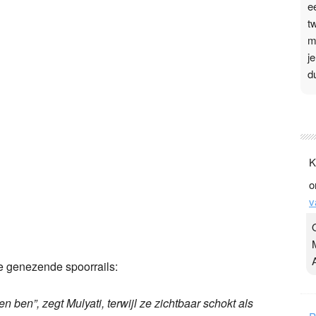
e
t
m
j
d
P
3
.
K
t
o
v
v
D
g
z
t
 genezende spoorrails:
ezen ben”, zegt Mulyati, terwijl ze zichtbaar schokt als