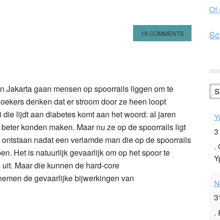
Of
Sc
19 COMMENTS
n
l
hare
 in Jakarta gaan mensen op spoorrails liggen om te
S
ekers denken dat er stroom door ze heen loopt
ie lijdt aan diabetes komt aan het woord: al jaren
Y
t beter konden maken. Maar nu ze op de spoorrails ligt
3
s ontstaan nadat een verlamde man die op de spoorrails
.
n. Het is natuurlijk gevaarlijk om op het spoor te
Y
s uit. Maar die kunnen de hard-core
nemen de gevaarlijke bijwerkingen van
N
3
.