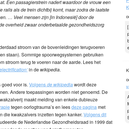
P
taat. Een passagierstrein nadert waardoor de vrouw een
K
e rails als de trein dichtbij komt, maar zodra de laatste
o
en. … Veel mensen zijn [in Indonesië] door de
r de overheid zwaar onderbetaalde gezondheidszorg
inderdaad stroom van de bovenleidingen terugvoeren
nnen staan). Sommige spoorwegsystemen gebruiken
 om stroom terug te voeren naar de aarde. Lees het
electrification’
in de
wikipedia
.
K
o
s goed voor is.
Volgens
de wikipedia
wordt deze
v
teunen. Andere toepassingen worden niet genoemd. De
wakzalverij maakt melding van enkele dubieuze
rapie
tegen oorlogtrauma’s en lees
deze pagina
met
en die kwakzalvers inzetten tegen kanker.
Volgens dit
udeerde de Nederlandse Gezondheidsraad in 1999 dat