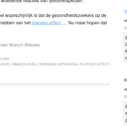
tot woedende reacties van fysiotherapeuten.
H
et waarschijnlijk is dat de gezondheidszoekers op de
o
n hebben van het
placebo-effect
…. Nu maar hopen dat
v
ht van Novum Nieuws.
IEUWS
NESIE
,
KWAKZALVERIJ
,
ONZINNIGE APPARATEN
,
PLACEBO EFFECT
,
K
o
v