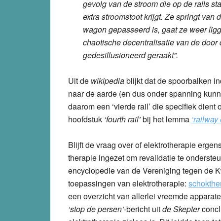
gevolg van de stroom die op de rails s
extra stroomstoot krijgt. Ze springt van d
wagon gepasseerd is, gaat ze weer ligg
chaotische decentralisatie van de doo
gedesillusioneerd geraakt”.
Uit de
wikipedia
blijkt dat de spoorbalken 
naar de aarde (en dus onder spanning ku
daarom een ‘vierde rail’ die specifiek dient
hoofdstuk
‘fourth rail’
bij het lemma
‘railway 
Blijft de vraag over of elektrotherapie ergen
therapie ingezet om revalidatie te onders
encyclopedie van de Vereniging tegen de K
toepassingen van elektrotherapie:
schokthe
een overzicht van allerlei vreemde apparat
‘stop de persen’
-bericht uit
de Skepter
concl