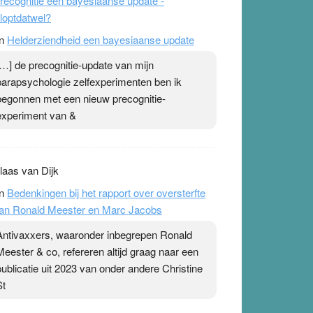
recognitie een bayesiaanse update -
loptdatwel?
n
Helderziendheid een bayesiaanse update
[…] de precognitie-update van mijn
parapsychologie zelfexperimenten ben ik
begonnen met een nieuw precognitie-
experiment van &
laas van Dijk
n
Bedenkingen bij het rapport over oversterfte
an Ronald Meester en Marc Jacobs
Antivaxxers, waaronder inbegrepen Ronald
Meester & co, refereren altijd graag naar een
publicatie uit 2023 van onder andere Christine
St