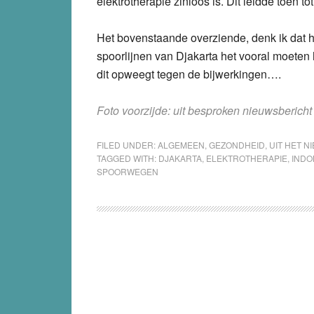
elektrotherapie zinloos is. Dit leidde toen 
Het bovenstaande overziende, denk ik dat h
spoorlijnen van Djakarta het vooral moete
dit opweegt tegen de bijwerkingen….
Foto voorzijde: uit besproken nieuwsberic
FILED UNDER:
ALGEMEEN
,
GEZONDHEID
,
UIT HET N
TAGGED WITH:
DJAKARTA
,
ELEKTROTHERAPIE
,
INDO
SPOORWEGEN