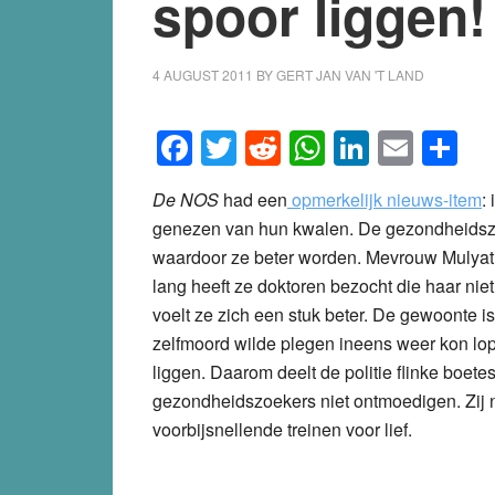
spoor liggen!
4 AUGUST 2011
BY
GERT JAN VAN 'T LAND
Facebook
Twitter
Reddit
WhatsApp
LinkedI
Emai
S
De NOS
had een
opmerkelijk nieuws-item
:
genezen van hun kwalen. De gezondheidszo
waardoor ze beter worden. Mevrouw Mulyati d
lang heeft ze doktoren bezocht die haar nie
voelt ze zich een stuk beter. De gewoonte i
zelfmoord wilde plegen ineens weer kon lope
liggen. Daarom deelt de politie flinke boete
gezondheidszoekers niet ontmoedigen. Zij 
voorbijsnellende treinen voor lief.