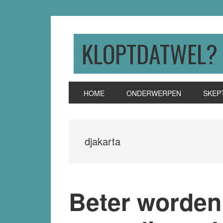
Skip
Skip
Skip
to
to
to
primary
main
primary
KLOPTDATWEL?
navigation
content
sidebar
HOME
ONDERWERPEN
SKEP
djakarta
Beter worden