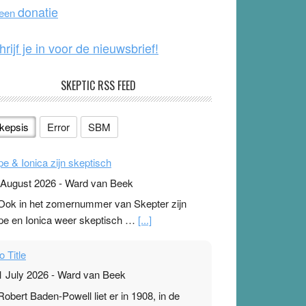
o
e
donatie
 een
k
hrijf je in voor de nieuwsbrief!
SKEPTIC RSS FEED
kepsis
Error
SBM
pe & Ionica zijn skeptisch
 August 2026
-
Ward van Beek
 Ook in het zomernummer van Skepter zijn
pe en Ionica weer skeptisch …
[...]
o Title
1 July 2026
-
Ward van Beek
 Robert Baden-Powell liet er in 1908, in de