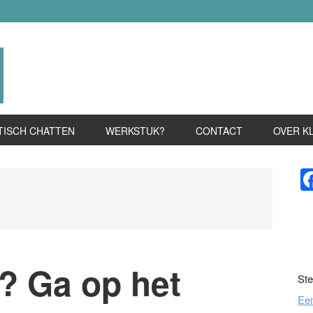
TISCH CHATTEN
WERKSTUK?
CONTACT
OVER K
P
S
? Ga op het
Ste
Ee