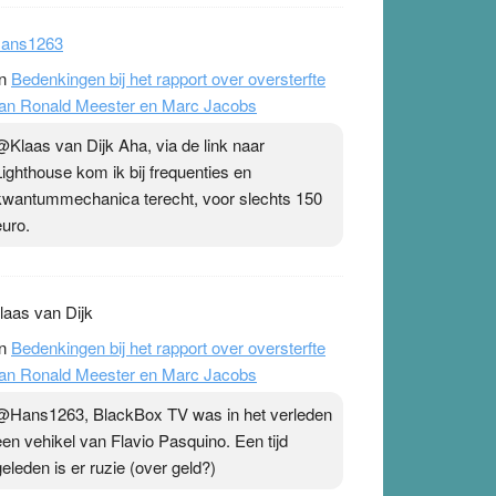
ans1263
n
Bedenkingen bij het rapport over oversterfte
an Ronald Meester en Marc Jacobs
@Klaas van Dijk Aha, via de link naar
Lighthouse kom ik bij frequenties en
kwantummechanica terecht, voor slechts 150
euro.
laas van Dijk
n
Bedenkingen bij het rapport over oversterfte
an Ronald Meester en Marc Jacobs
@Hans1263, BlackBox TV was in het verleden
een vehikel van Flavio Pasquino. Een tijd
geleden is er ruzie (over geld?)