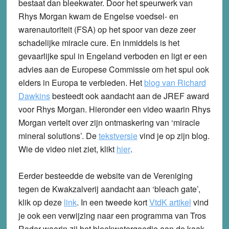
bestaat dan bleekwater. Door het speurwerk van
Rhys Morgan kwam de Engelse voedsel- en
warenautoriteit (FSA) op het spoor van deze zeer
schadelijke miracle cure. En inmiddels is het
gevaarlijke spul in Engeland verboden en ligt er een
advies aan de Europese Commissie om het spul ook
elders in Europa te verbieden. Het
blog van Richard
Dawkins
besteedt ook aandacht aan de JREF award
voor Rhys Morgan. Hieronder een video waarin Rhys
Morgan vertelt over zijn ontmaskering van ‘miracle
mineral solutions’. De
tekstversie
vind je op zijn blog.
Wie de video niet ziet, klikt
hier
.
Eerder besteedde de website van de Vereniging
tegen de Kwakzalverij aandacht aan ‘bleach gate’,
klik op deze
link
. In een tweede kort
VtdK artikel
vind
je ook een verwijzing naar een programma van Tros
Radar waarin zij het bleekwatergoedje aan de kaak