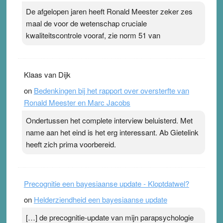
ademen’ kan goud waard zijn. Door…Lees meer
De afgelopen jaren heeft Ronald Meester zeker zes
Pleisterplakkers in de topspsort ›
[...]
maal de voor de wetenschap cruciale
kwaliteitscontrole vooraf, zie norm 51 van
Klaas van Dijk
on
Bedenkingen bij het rapport over oversterfte van
Ronald Meester en Marc Jacobs
Ondertussen het complete interview beluisterd. Met
name aan het eind is het erg interessant. Ab Gietelink
heeft zich prima voorbereid.
Precognitie een bayesiaanse update - Kloptdatwel?
on
Helderziendheid een bayesiaanse update
[…] de precognitie-update van mijn parapsychologie