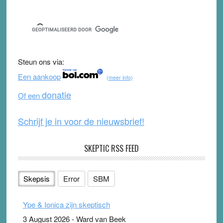
Sidebar
a
wi
o
e
c
tt
u
e
e
er
T
d
b
u
Steun ons via:
o
b
Een aankoop
(meer info)
o
e
donatie
Of een
k
Schrijf je in voor de nieuwsbrief!
SKEPTIC RSS FEED
Skepsis
Error
SBM
Ype & Ionica zijn skeptisch
3 August 2026
-
Ward van Beek