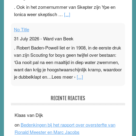
. Ook in het zomernummer van Skepter zijn Ype en
Ionica weer skeptisch …
[...]
No Title
31 July 2026
-
Ward van Beek
. Robert Baden-Powell liet er in 1908, in de eerste druk
van zijn Scouting for boys geen twijfel over bestaan:
‘Ga nooit pal na een maaltijd in diep water zwemmen,
want dan krijg je hoogstwaarschijnlijk kramp, waardoor
je dubbelklapt en…Lees meer ›
[...]
Pleisterplakkers in de topspsort
RECENTE REACTIES
31 July 2026
-
Ward van Beek
. Na mondtape is nu de neuspleister in trek bij
Klaas van Dijk
topsporters. Ze hopen ermee hun hartslag te verlagen
on
Bedenkingen bij het rapport over oversterfte van
terwijl ze meer zuurstof opnemen. Daarop heeft zo’n
Ronald Meester en Marc Jacobs
pleister geen effect. Maar het gevoel ‘makkelijker te