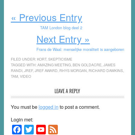
« Previous Entry
TAM London blog deel 2
Next Entry »
Frans de Waal: menselijke moraliteit is aangeboren
FILED UNDER:
KORT
,
SKEPTICISME
TAGGED WITH:
AMAZING MEETING
,
BEN GOLDACRE
,
JAMES
RANDI
,
JREF
,
JREF AWARD
,
RHYS MORGAN
,
RICHARD DAWKINS
,
TAM
,
VIDEO
Reader
LEAVE A REPLY
Interactions
You must be
logged in
to post a comment.
Login met:
F
T
Y
F
Primary