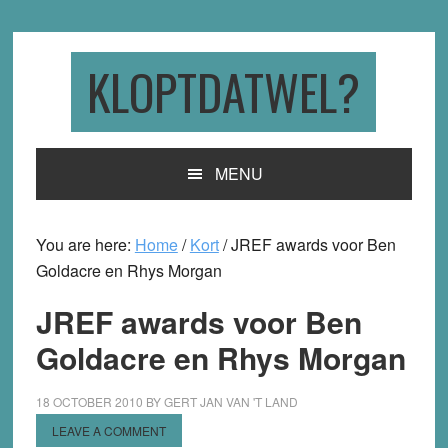
Skip
Skip
Skip
to
to
to
primary
main
primary
KLOPTDATWEL?
navigation
content
sidebar
MENU
You are here:
Home
/
Kort
/
JREF awards voor Ben
Goldacre en Rhys Morgan
JREF awards voor Ben
Goldacre en Rhys Morgan
18 OCTOBER 2010
BY
GERT JAN VAN 'T LAND
LEAVE A COMMENT