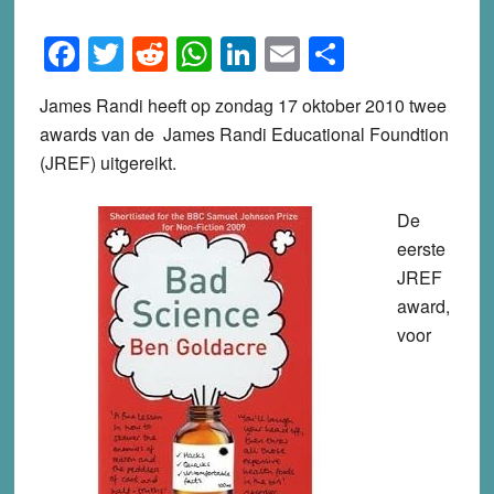
Facebook
Twitter
Reddit
WhatsApp
LinkedIn
Email
Share
James Randi heeft op zondag 17 oktober 2010 twee
awards van de James Randi Educational Foundtion
(JREF) uitgereikt.
De
eerste
JREF
award,
voor