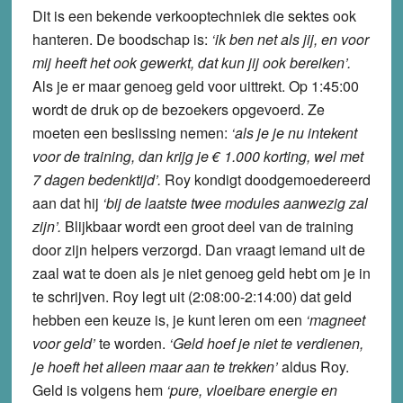
Dit is een bekende verkooptechniek die sektes ook
hanteren. De boodschap is:
‘ik ben net als jij, en voor
mij heeft het ook gewerkt, dat kun jij ook bereiken’.
Als je er maar genoeg geld voor uittrekt. Op 1:45:00
wordt de druk op de bezoekers opgevoerd. Ze
moeten een beslissing nemen:
‘als je je nu intekent
voor de training, dan krijg je € 1.000 korting, wel met
7 dagen bedenktijd’.
Roy kondigt doodgemoedereerd
aan dat hij
‘bij de laatste twee modules aanwezig zal
zijn’.
Blijkbaar wordt een groot deel van de training
door zijn helpers verzorgd. Dan vraagt iemand uit de
zaal wat te doen als je niet genoeg geld hebt om je in
te schrijven. Roy legt uit (2:08:00-2:14:00) dat geld
hebben een keuze is, je kunt leren om een
‘magneet
voor geld’
te worden.
‘Geld hoef je niet te verdienen,
je hoeft het alleen maar aan te trekken’
aldus Roy.
Geld is volgens hem
‘pure, vloeibare energie en