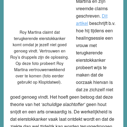
Martina en zijn
vreemde claims
geschreven.
Dit
artikel
beschrijft b.v.
hoe hij tijdens een
Roy Martina claimt dat
healingsessie een
terugkerende eierstokkanker
komt omdat je jezelf niet goed
vrouw met
genoeg vindt. Vertrouwen en
terugkerende
Roy’s druppels zijn de oplossing.
eierstokkanker
Op deze foto probeert Roy
probeert wijs te
Martina vertrouwenwekkend
maken dat de
over te komen (foto eerder
oorzaak hiervan is
gebruikt op Kloptdatwel).
dat ze zichzelf niet
goed genoeg vindt. Het hoeft geen betoog dat deze
theorie van het
‘schuldige slachtoffer’
geen hout
snijdt en een arts onwaardig is. De werkelijkheid is
dat eierstokkanker vaak laat ontdekt wordt en dat de
ziekte dan wel tijdelijk kan worden teruggedrongen,