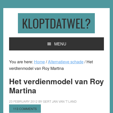
Skip
Skip
Skip
to
to
to
primary
main
primary
KLOPTDATWEL?
navigation
content
sidebar
MENU
You are here:
Home
/
Alternatieve schade
/
Het
verdienmodel van Roy Martina
Het verdienmodel van Roy
Martina
23 FEBRUARY 2012
BY
GERT JAN VAN 'T LAND
113 COMMENTS