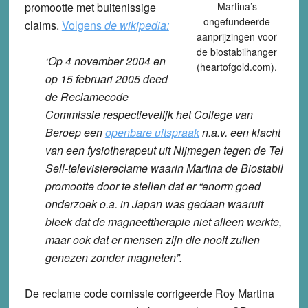
promootte met buitenissige
Martina’s
ongefundeerde
claims.
Volgens
de wikipedia:
aanprijzingen voor
de biostabilhanger
‘Op 4 november 2004 en
(heartofgold.com).
op 15 februari 2005 deed
de Reclamecode
Commissie respectievelijk het College van
Beroep een
openbare uitspraak
n.a.v. een klacht
van een fysiotherapeut uit Nijmegen tegen de Tel
Sell-televisiereclame waarin Martina de Biostabil
promootte door te stellen dat er “enorm goed
onderzoek o.a. in Japan was gedaan waaruit
bleek dat de magneettherapie niet alleen werkte,
maar ook dat er mensen zijn die nooit zullen
genezen zonder magneten”.
De reclame code comissie corrigeerde Roy Martina