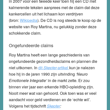
in 2007 voor een tweede keer toen hij een CD met
kalmerende teksten aanprees met de claim dat deze
kankercellen uit het lichaam kon verdrijven
(bron:
Wikipedia
). De CD is nog steeds te koop op de
website van Roy Martina, nu gelukkig zonder deze
schokkende claim.
Ongefundeerde claims
Roy Martina heeft een lange geschiedenis van
ongefundeerde gezondheids­claims en plannen die
niet uitkomen. In
dit
Skepter-
artikel
kun je nalezen
hoe hij in de jaren 1990 zijn uitvinding
‘Neuro
Emotionele Integratie’
in de markt zette. Er zou
binnen vier jaar een erkende HBO-opleiding zijn.
Nooit meer wat van gehoord. Ook toen was er veel
aandacht voor geld verdienen en de ‘echte wil’.
Volgens het tijdschrift
Skepter
: