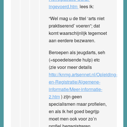
ingevoerd.htm
lees ik:
“Wel mag u de titel ‘arts niet
praktiserend’ voeren”; dat
komt waarschijnlijk tegemoet
aan eerdere bezwaren.
Beroepen als jeugdarts, seh
(=spoedeisende hulp) etc
(zie voor meer details
http://knmg.artsennet.nl/Opleiding-
en-Registratie/Algemene-
informatie/Meer-informatie-
2.htm
) zijn geen
specialismen maar profielen,
en als ik het goed begrijp
moet men ook voor zo’n
profiel herregistreren.