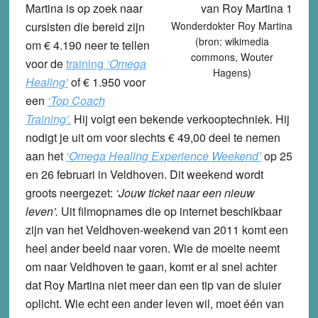
Martina is op zoek naar
cursisten die bereid zijn
Wonderdokter Roy Martina
(bron: wikimedia
om € 4.190 neer te tellen
commons, Wouter
voor de
training
‘Omega
Hagens)
Healing’
of € 1.950 voor
een
‘Top Coach
Training’.
Hij volgt een bekende verkooptechniek. Hij
nodigt je uit om voor slechts € 49,00 deel te nemen
aan het
‘Omega Healing Experience Weekend’
op 25
en 26 februari in Veldhoven. Dit weekend wordt
groots neergezet:
‘Jouw ticket naar een nieuw
leven’.
Uit filmopnames die op internet beschikbaar
zijn van het Veldhoven-weekend van 2011 komt een
heel ander beeld naar voren. Wie de moeite neemt
om naar Veldhoven te gaan, komt er al snel achter
dat Roy Martina niet meer dan een tip van de sluier
oplicht. Wie echt een ander leven wil, moet één van