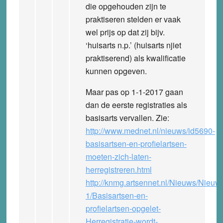
die opgehouden zijn te
praktiseren stelden er vaak
wel prijs op dat zij bijv.
‘huisarts n.p.’ (huisarts njiet
praktiserend) als kwalificatie
kunnen opgeven.
Maar pas op 1-1-2017 gaan
dan de eerste registraties als
basisarts vervallen. Zie:
http://www.mednet.nl/nieuws/id5690-
basisartsen-en-profielartsen-
moeten-zich-laten-
herregistreren.html
http://knmg.artsennet.nl/Nieuws/Nieuw
1/Basisartsen-en-
profielartsen-opgelet-
Herregistratie-wordt-