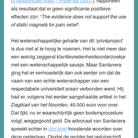
of randomized trials – Pittler ea (2007
), rapporteert
als resultaat dat er geen significante positieve
effecten zijn: “
The evidence does not support the use
of static magnets for pain relief
“.
Het wetenschappelijke gehalte van dit ‘privéproject’
is dus niet al te hoog te noemen. Het is niet meer dan
een weinig zeggend klanttevredenheidsonderzoekje
met een wetenschappelijk sausje. Maar Santanera
ging het er vermoedelijk dan ook eerder om dat de
naam van een echte wetenschapper van een
respectabele universiteit eraan verbonden werd. Hij
had er, volgens het eerder aangehaalde artikel in het
Dagblad van het Noorden
, 40.000 euro voor over.
Dat lijkt, nu er waarschijnlijk geen bodemprocedure
volgt, weggegooid geld. De advocaat van Santanera
spreekt echter in
zijn brief
troostende woorden over
deze nederlaag. Omdat de rechter het getuigschrift