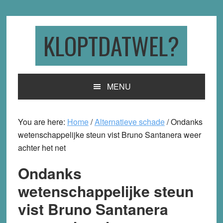
Skip
Skip
Skip
to
to
to
primary
main
primary
KLOPTDATWEL?
navigation
content
sidebar
MENU
You are here:
Home
/
Alternatieve schade
/
Ondanks
wetenschappelijke steun vist Bruno Santanera weer
achter het net
Ondanks
wetenschappelijke steun
vist Bruno Santanera