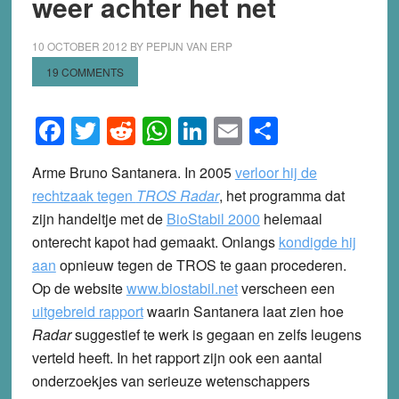
weer achter het net
10 OCTOBER 2012
BY
PEPIJN VAN ERP
19 COMMENTS
Facebook
Twitter
Reddit
WhatsApp
LinkedIn
Email
Share
Arme Bruno Santanera. In 2005
verloor hij de
rechtzaak tegen
TROS Radar
, het programma dat
zijn handeltje met de
BioStabil 2000
helemaal
onterecht kapot had gemaakt. Onlangs
kondigde hij
aan
opnieuw tegen de TROS te gaan procederen.
Op de website
www.biostabil.net
verscheen een
uitgebreid rapport
waarin Santanera laat zien hoe
Radar
suggestief te werk is gegaan en zelfs leugens
verteld heeft. In het rapport zijn ook een aantal
onderzoekjes van serieuze wetenschappers