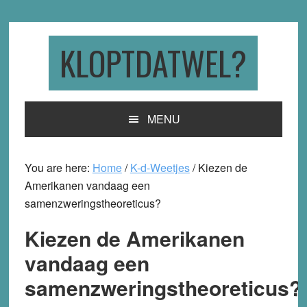
Skip
Skip
Skip
to
to
to
primary
main
primary
KLOPTDATWEL?
navigation
content
sidebar
MENU
You are here:
Home
/
K-d-Weetjes
/
Kiezen de
Amerikanen vandaag een
samenzweringstheoreticus?
Kiezen de Amerikanen
vandaag een
samenzweringstheoreticus?