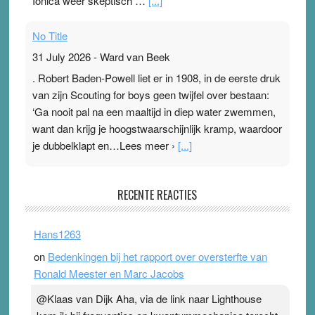
Ionica weer skeptisch …
[...]
No Title
31 July 2026
-
Ward van Beek
. Robert Baden-Powell liet er in 1908, in de eerste druk
van zijn Scouting for boys geen twijfel over bestaan:
‘Ga nooit pal na een maaltijd in diep water zwemmen,
want dan krijg je hoogstwaarschijnlijk kramp, waardoor
je dubbelklapt en…Lees meer ›
[...]
Pleisterplakkers in de topspsort
RECENTE REACTIES
31 July 2026
-
Ward van Beek
. Na mondtape is nu de neuspleister in trek bij
Hans1263
topsporters. Ze hopen ermee hun hartslag te verlagen
on
Bedenkingen bij het rapport over oversterfte van
terwijl ze meer zuurstof opnemen. Daarop heeft zo’n
Ronald Meester en Marc Jacobs
pleister geen effect. Maar het gevoel ‘makkelijker te
ademen’ kan goud waard zijn. Door…Lees meer
@Klaas van Dijk Aha, via de link naar Lighthouse
Pleisterplakkers in de topspsort ›
[...]