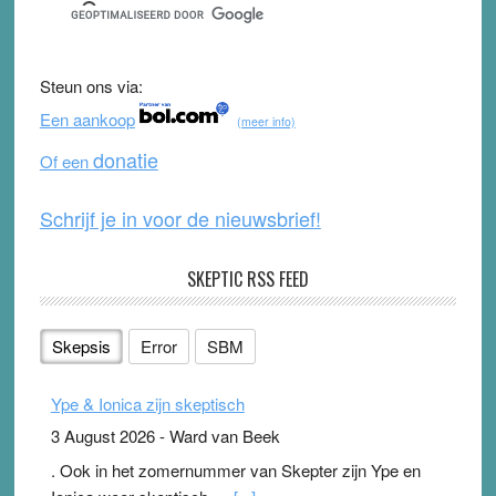
e
er
T
d
b
u
Steun ons via:
o
b
Een aankoop
(meer info)
o
e
donatie
Of een
k
Schrijf je in voor de nieuwsbrief!
SKEPTIC RSS FEED
Skepsis
Error
SBM
Ype & Ionica zijn skeptisch
3 August 2026
-
Ward van Beek
. Ook in het zomernummer van Skepter zijn Ype en