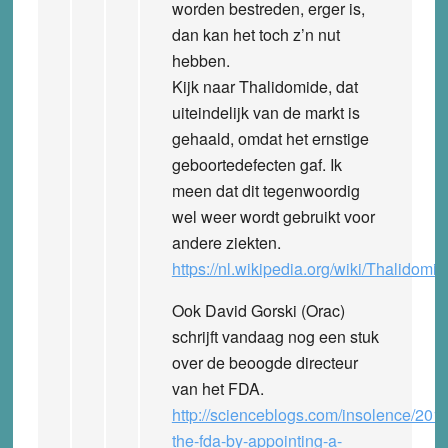
worden bestreden, erger is,
dan kan het toch z’n nut
hebben.
Kijk naar Thalidomide, dat
uiteindelijk van de markt is
gehaald, omdat het ernstige
geboortedefecten gaf. Ik
meen dat dit tegenwoordig
wel weer wordt gebruikt voor
andere ziekten.
https://nl.wikipedia.org/wiki/Thalidomid
Ook David Gorski (Orac)
schrijft vandaag nog een stuk
over de beoogde directeur
van het FDA.
http://scienceblogs.com/insolence/2016
the-fda-by-appointing-a-