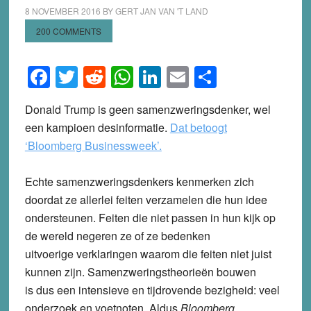
8 NOVEMBER 2016
BY
GERT JAN VAN 'T LAND
200 COMMENTS
Facebook
Twitter
Reddit
WhatsApp
LinkedIn
Email
Share
Donald Trump is geen samenzweringsdenker, wel
een kampioen desinformatie.
Dat betoogt
‘Bloomberg Businessweek’.
Echte samenzweringsdenkers kenmerken zich
doordat ze allerlei feiten verzamelen die hun idee
ondersteunen. Feiten die niet passen in hun kijk op
de wereld negeren ze of ze bedenken
uitvoerige verklaringen waarom die feiten niet juist
kunnen zijn. Samenzweringstheorieën bouwen
is dus een intensieve en tijdrovende bezigheid: veel
onderzoek en voetnoten. Aldus
Bloomberg