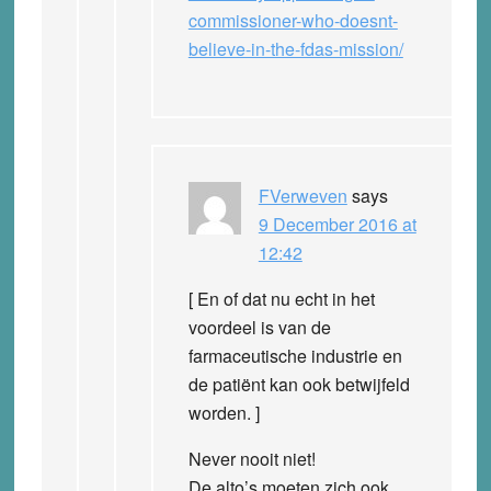
commissioner-who-doesnt-
believe-in-the-fdas-mission/
FVerweven
says
9 December 2016 at
12:42
[ En of dat nu echt in het
voordeel is van de
farmaceutische industrie en
de patiënt kan ook betwijfeld
worden. ]
Never nooit niet!
De alto’s moeten zich ook