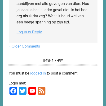
aanblijven met alle gevolgen van dien. Nou
ja, saai is het in ieder geval niet. Is het heel
erg als ik dat zeg? Want ik houd wel van
een beetje spanning op zijn tijd.
Log in to Reply
« Older Comments
LEAVE A REPLY
You must be
logged in
to post a comment.
Login met:
F
T
Y
F
Primary
Sidebar
a
wi
o
e
c
tt
u
e