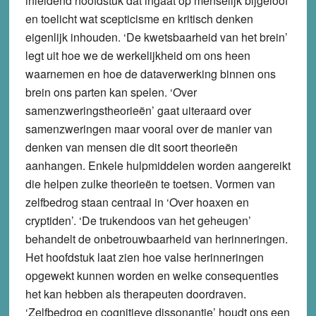
inleidend hoofdstuk dat ingaat op menselijk bijgeloof
en toelicht wat scepticisme en kritisch denken
eigenlijk inhouden. ‘De kwetsbaarheid van het brein’
legt uit hoe we de werkelijkheid om ons heen
waarnemen en hoe de dataverwerking binnen ons
brein ons parten kan spelen. ‘Over
samenzweringstheorieën’ gaat uiteraard over
samenzweringen maar vooral over de manier van
denken van mensen die dit soort theorieën
aanhangen. Enkele hulpmiddelen worden aangereikt
die helpen zulke theorieën te toetsen. Vormen van
zelfbedrog staan centraal in ‘Over hoaxen en
cryptiden’. ‘De trukendoos van het geheugen’
behandelt de onbetrouwbaarheid van herinneringen.
Het hoofdstuk laat zien hoe valse herinneringen
opgewekt kunnen worden en welke consequenties
het kan hebben als therapeuten doordraven.
‘Zelfbedrog en cognitieve dissonantie’ houdt ons een