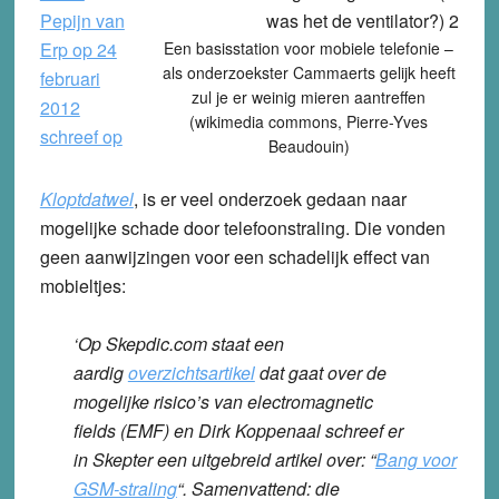
Pepijn van
Erp op 24
Een basisstation voor mobiele telefonie –
als onderzoekster Cammaerts gelijk heeft
februari
zul je er weinig mieren aantreffen
2012
(wikimedia commons, Pierre-Yves
schreef op
Beaudouin)
Kloptdatwel
, is er veel onderzoek gedaan naar
mogelijke schade door telefoonstraling. Die vonden
geen aanwijzingen voor een schadelijk effect van
mobieltjes:
‘Op Skepdic.com staat een
aardig
overzichtsartikel
dat gaat over de
mogelijke risico’s van electromagnetic
fields (EMF) en Dirk Koppenaal schreef er
in Skepter een uitgebreid artikel over: “
Bang voor
GSM-straling
“. Samenvattend: die