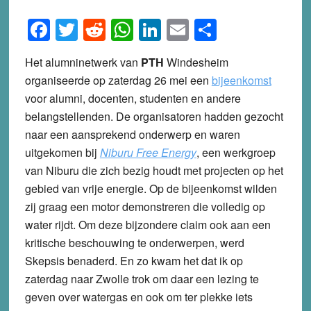
Facebook
Twitter
Reddit
WhatsApp
LinkedIn
Email
Share
Het alumninetwerk van
PTH
Windesheim
organiseerde op zaterdag 26 mei een
bijeenkomst
voor alumni, docenten, studenten en andere
belangstellenden. De organisatoren hadden gezocht
naar een aansprekend onderwerp en waren
uitgekomen bij
Niburu Free Energy
, een werkgroep
van Niburu die zich bezig houdt met projecten op het
gebied van vrije energie. Op de bijeenkomst wilden
zij graag een motor demonstreren die volledig op
water rijdt. Om deze bijzondere claim ook aan een
kritische beschouwing te onderwerpen, werd
Skepsis benaderd. En zo kwam het dat ik op
zaterdag naar Zwolle trok om daar een lezing te
geven over watergas en ook om ter plekke iets