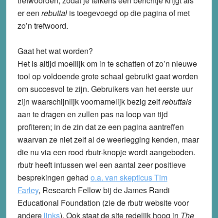
trefwoorden, zodat je telkens een berichtje krijgt als
er een
rebuttal
is toegevoegd op die pagina of met
zo’n trefwoord.
Gaat het wat worden?
Het is altijd moeilijk om in te schatten of zo’n nieuwe
tool op voldoende grote schaal gebruikt gaat worden
om succesvol te zijn. Gebruikers van het eerste uur
zijn waarschijnlijk voornamelijk bezig zelf
rebuttals
aan te dragen en zullen pas na loop van tijd
profiteren; in de zin dat ze een pagina aantreffen
waarvan ze niet zelf al de weerlegging kenden, maar
die nu via een rood rbutr-knopje wordt aangeboden.
rbutr heeft intussen wel een aantal zeer positieve
besprekingen gehad
o.a. van skepticus Tim
Farley
,
Research Fellow bij de James Randi
Educational Foundation (zie de rbutr website voor
andere
links
). Ook staat de site redelijk hoog in
The