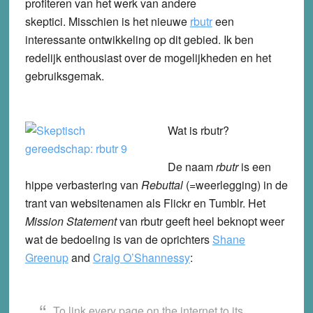
profiteren van het werk van andere
skeptici. Misschien is het nieuwe
rbutr
een
interessante ontwikkeling op dit gebied. Ik ben
redelijk enthousiast over de mogelijkheden en het
gebruiksgemak.
Wat is rbutr?
De naam
rbutr
is een
hippe verbastering van
Rebuttal
(=weerlegging) in de
trant van websitenamen als Flickr en Tumblr. Het
Mission Statement
van rbutr geeft heel beknopt weer
wat de bedoeling is van de oprichters
Shane
Greenup
and
Craig O’Shannessy
:
To link every page on the internet to its