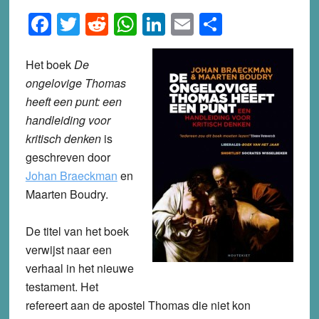
Facebook
Twitter
Reddit
WhatsApp
LinkedIn
Email
Share
Het boek
De
ongelovige Thomas
heeft een punt: een
handleiding voor
kritisch denken
is
geschreven door
Johan Braeckman
en
Maarten Boudry.
De titel van het boek
verwijst naar een
verhaal in het nieuwe
testament. Het
refereert aan de apostel Thomas die niet kon