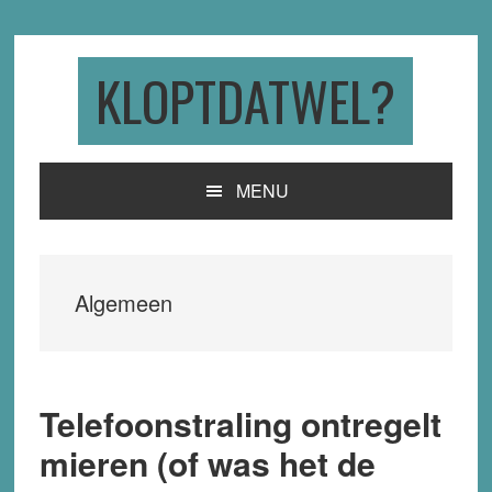
Skip
Skip
Skip
to
to
to
primary
main
primary
KLOPTDATWEL?
navigation
content
sidebar
MENU
Algemeen
Telefoonstraling ontregelt
mieren (of was het de