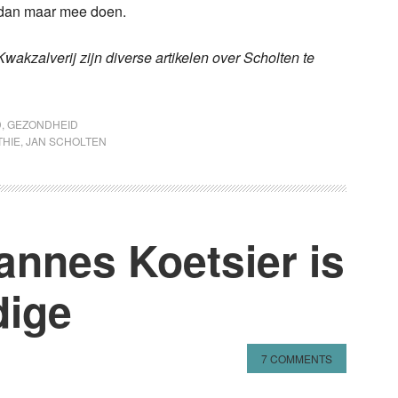
t dan maar mee doen.
akzalverij zijn diverse artikelen over Scholten te
D
,
GEZONDHEID
HIE
,
JAN SCHOLTEN
annes Koetsier is
dige
7 COMMENTS