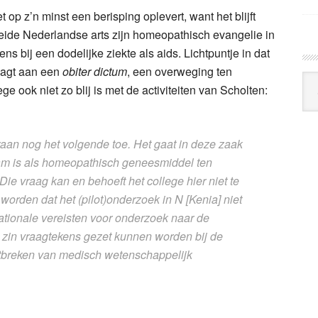
et op z’n minst een berisping oplevert, want het blijft
eide Nederlandse arts zijn homeopathisch evangelie in
ns bij een dodelijke ziekte als aids. Lichtpuntje in dat
aagt aan een
obiter dictum
, een overweging ten
Arc
e ook niet zo blij is met de activiteiten van Scholten:
Klo
raan nog het volgende toe. Het gaat in deze zaak
aam is als homeopathisch geneesmiddel ten
Die vraag kan en behoeft het college hier niet te
orden dat het (pilot)onderzoek in N [Kenia] niet
ationale vereisten voor onderzoek naar de
 die zin vraagtekens gezet kunnen worden bij de
ntbreken van medisch wetenschappelijk