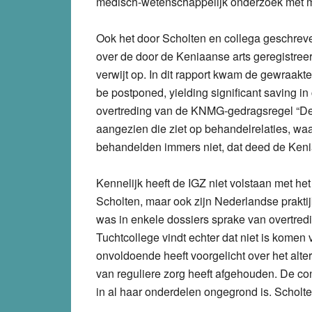
medisch-wetenschappelijk onderzoek met 
Ook het door Scholten en collega geschre
over de door de Keniaanse arts geregistreerd
verwijt op. In dit rapport kwam de gewraakt
be postponed, yielding significant saving in
overtreding van de KNMG-gedragsregel “De a
aangezien die ziet op behandelrelaties, wa
behandelden immers niet, dat deed de Keni
Kennelijk heeft de IGZ niet volstaan met he
Scholten, maar ook zijn Nederlandse praktij
was in enkele dossiers sprake van overtr
Tuchtcollege vindt echter dat niet is komen 
onvoldoende heeft voorgelicht over het alte
van reguliere zorg heeft afgehouden. De con
in al haar onderdelen ongegrond is. Scholten