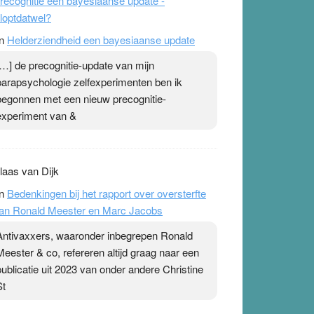
recognitie een bayesiaanse update -
loptdatwel?
n
Helderziendheid een bayesiaanse update
[…] de precognitie-update van mijn
parapsychologie zelfexperimenten ben ik
begonnen met een nieuw precognitie-
experiment van &
laas van Dijk
n
Bedenkingen bij het rapport over oversterfte
an Ronald Meester en Marc Jacobs
Antivaxxers, waaronder inbegrepen Ronald
Meester & co, refereren altijd graag naar een
publicatie uit 2023 van onder andere Christine
St