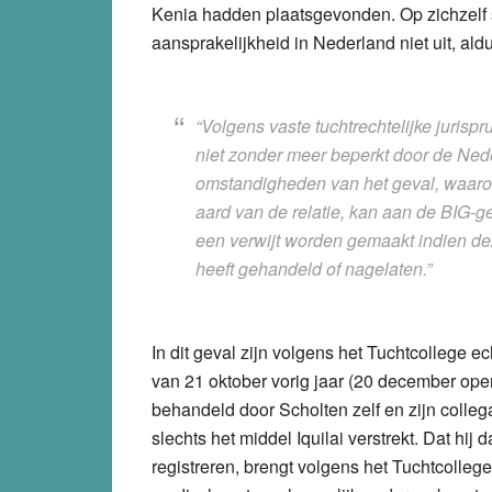
Kenia hadden plaatsgevonden. Op zichzelf sl
aansprakelijkheid in Nederland niet uit, ald
“Volgens vaste tuchtrechtelijke jurisp
niet zonder meer beperkt door de Ned
omstandigheden van het geval, waaron
aard van de relatie, kan aan de BIG-
een verwijt worden gemaakt indien deze
heeft gehandeld of nagelaten.”
In dit geval zijn volgens het Tuchtcollege e
van 21 oktober vorig jaar (20 december open
behandeld door Scholten zelf en zijn colleg
slechts het middel Iquilai verstrekt. Dat hij
registreren, brengt volgens het Tuchtcolleg