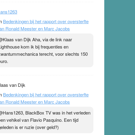
ans1263
n
Bedenkingen bij het rapport over oversterfte
an Ronald Meester en Marc Jacobs
@Klaas van Dijk Aha, via de link naar
Lighthouse kom ik bij frequenties en
kwantummechanica terecht, voor slechts 150
euro.
laas van Dijk
n
Bedenkingen bij het rapport over oversterfte
an Ronald Meester en Marc Jacobs
@Hans1263, BlackBox TV was in het verleden
een vehikel van Flavio Pasquino. Een tijd
geleden is er ruzie (over geld?)