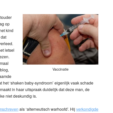
n
l
hare
stouder
ag op
het kind
 dat
erleed.
et letsel
wezen.
rmaal
Vaccinatie
 blog,
naamde
at het ‘shaken baby-syndroom’ eigenlijk vaak schade
 maakt in haar uitspraak duidelijk dat deze man, de
ke niet deskundig is.
mschreven
als ‘alterneutisch warhoofd’. Hij
verkondigde