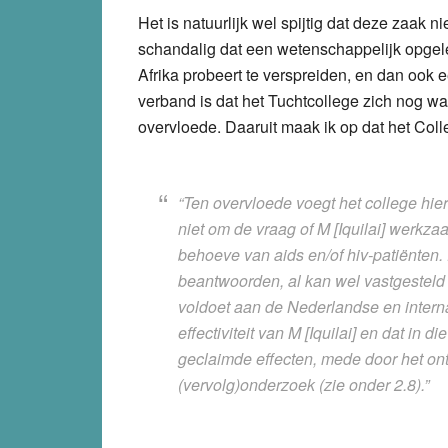
Het is natuurlijk wel spijtig dat deze zaak ni
schandalig dat een wetenschappelijk opgel
Afrika probeert te verspreiden, en dan ook ee
verband is dat het Tuchtcollege zich nog w
overvloede. Daaruit maak ik op dat het Colleg
“Ten overvloede voegt het college hie
niet om de vraag of M [Iquilai] werkz
behoeve van aids en/of hiv-patiënten. 
beantwoorden, al kan wel vastgesteld w
voldoet aan de Nederlandse en intern
effectiviteit van M [Iquilai] en dat in
geclaimde effecten, mede door het o
(vervolg)onderzoek (zie onder 2.8).”