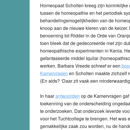
Homeopaat Scholten kreeg zijn koninklijke
tussen de homeopathie en het periodiek sy
behandelingsmogelijkheden van de homeopat
knoop aan de nieuwe kleren van de keizer. 
benoeming tot Ridder in de Orde van Oranj
toen bleek dat de gedecoreerde met zijn 
homeopathische experimenten in Kenia. Het
gefantaseerde middel Iquilai (homeopathisc
werken. Barbara Vreede schreef er een
boos
Kamervragen
en Scholten maakte zichzelf r
(En aids? ‘Daar zit vaak een minderwaardig
In haar
antwoorden
op de Kamervragen gaf d
toekenning van de onderscheiding ongedaan
te onderzoeken. Dat onderzoek leverde voo
voor het Tuchtcollege te brengen. Het was e
gemakkelijke zaak zou worden, nu de hande