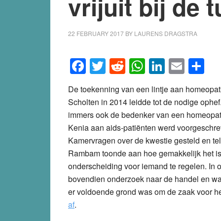
vrijuit bij de
22 FEBRUARY 2017
BY
LAURENS DRAGSTRA
Facebook
Twitter
Reddit
WhatsApp
LinkedI
Emai
S
De toekenning van een lintje aan homeopat
Scholten in 2014 leidde tot de nodige ophef
immers ook de bedenker van een homeopath
Kenia aan aids-patiënten werd voorgeschr
Kamervragen over de kwestie gesteld en t
Rambam toonde aan hoe gemakkelijk het is 
onderscheiding voor iemand te regelen. In 
bovendien onderzoek naar de handel en wan
er voldoende grond was om de zaak voor he
af
.