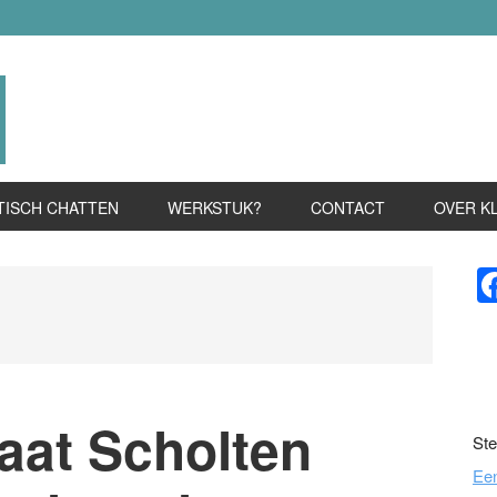
TISCH CHATTEN
WERKSTUK?
CONTACT
OVER K
P
S
at Scholten
Ste
Ee