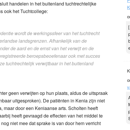
P
uit handelen in het buitenland tuchtrechtelijke
K
us ook het Tuchtcollege:
o
rudentie wordt de werkingssfeer van het tuchtrecht
erlandse landsgrenzen. Afhankelijk van de
der de aard en de ernst van het verwijt en de
geregistreerde beroepsbeoefenaar ook met succes
 tuchtrechtelijk verwijtbaar in het buitenland
K
o
v
chter geen verwijten op hun plaats, aldus de uitspraak
baar uitgesproken). De patiënten in Kenia zijn niet
a, maar door een Keniaanse arts. Scholten heeft
 daarbij heeft gevraagd de effecten van het middel te
e nog niet mee dat sprake is van door hem verricht