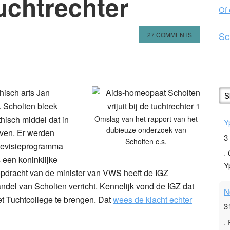
 tuchtrechter
Of
Sc
27 COMMENTS
n
l
hare
hisch arts Jan
S
. Scholten bleek
isch middel dat in
Omslag van het rapport van het
Y
dubieuze onderzoek van
even. Er werden
3
Scholten c.s.
elevisieprogramma
.
een koninklijke
Y
opdracht van de minister van VWS heeft de IGZ
del van Scholten verricht. Kennelijk vond de IGZ dat
N
t Tuchtcollege te brengen. Dat
wees de klacht echter
3
.