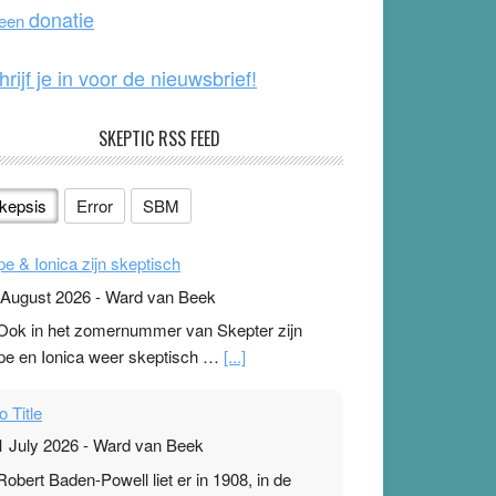
o
e
donatie
 een
k
hrijf je in voor de nieuwsbrief!
SKEPTIC RSS FEED
kepsis
Error
SBM
pe & Ionica zijn skeptisch
 August 2026
-
Ward van Beek
 Ook in het zomernummer van Skepter zijn
pe en Ionica weer skeptisch …
[...]
o Title
1 July 2026
-
Ward van Beek
 Robert Baden-Powell liet er in 1908, in de