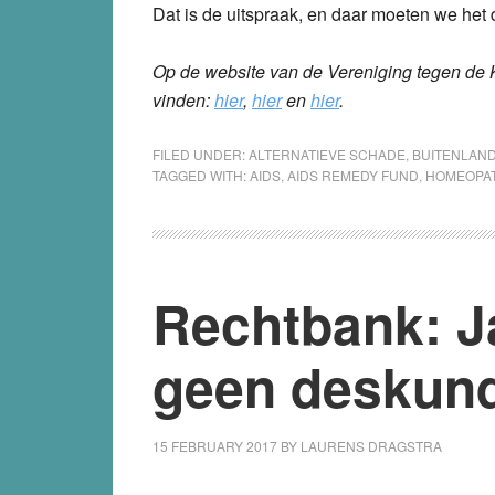
Dat is de uitspraak, en daar moeten we he
Op de website van de Vereniging tegen de Kw
vinden:
hier
,
hier
en
hier
.
FILED UNDER:
ALTERNATIEVE SCHADE
,
BUITENLAN
TAGGED WITH:
AIDS
,
AIDS REMEDY FUND
,
HOMEOPAT
Rechtbank: J
geen deskun
15 FEBRUARY 2017
BY
LAURENS DRAGSTRA