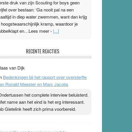
erste druk van zijn Scouting for boys geen
wijfel over bestaan: ‘Ga nooit pal na een
aaltijd in diep water zwemmen, want dan krijg
e hoogstwaarschijnlijk kramp, waardoor je
ubbelklapt en…Lees meer ›
[...]
leisterplakkers in de topspsort
RECENTE REACTIES
1 July 2026
-
Ward van Beek
 Na mondtape is nu de neuspleister in trek bij
laas van Dijk
opsporters. Ze hopen ermee hun hartslag te
n
Bedenkingen bij het rapport over oversterfte
erlagen terwijl ze meer zuurstof opnemen.
an Ronald Meester en Marc Jacobs
aarop heeft zo’n pleister geen effect. Maar het
evoel ‘makkelijker te ademen’ kan goud waard
Ondertussen het complete interview beluisterd.
ijn. Door…Lees meer Pleisterplakkers in de
Met name aan het eind is het erg interessant.
opspsort ›
[...]
Ab Gietelink heeft zich prima voorbereid.