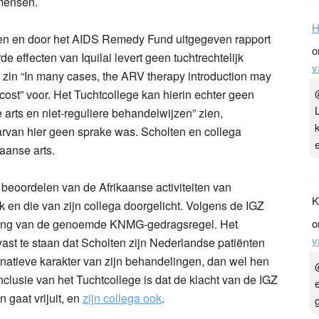
mensen.
H
ven en door het AIDS Remedy Fund uitgegeven rapport
o
e effecten van Iquilai levert geen tuchtrechtelijk
v
e zin “In many cases, the ARV therapy introduction may
 cost” voor. Het Tuchtcollege kan hierin echter geen
rts en niet-reguliere behandelwijzen” zien,
arvan hier geen sprake was. Scholten en collega
aanse arts.
t beoordelen van de Afrikaanse activiteiten van
K
k en die van zijn collega doorgelicht. Volgens de IGZ
eding van de genoemde KNMG-gedragsregel. Het
o
v
vast te staan dat Scholten zijn Nederlandse patiënten
rnatieve karakter van zijn behandelingen, dan wel hen
clusie van het Tuchtcollege is dat de klacht van de IGZ
 gaat vrijuit, en
zijn collega ook
.