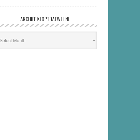
ARCHIEF KLOPTDATWEL.NL
hief
ptdatwel.nl