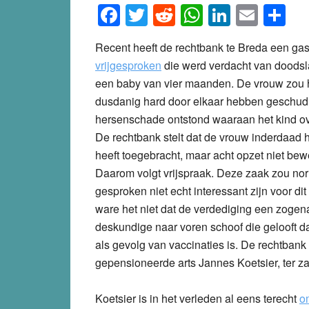
Facebook
Twitter
Reddit
WhatsApp
LinkedI
Emai
S
Recent heeft de rechtbank te Breda een ga
vrijgesproken
die werd verdacht van doodsl
een baby van vier maanden. De vrouw zou 
dusdanig hard door elkaar hebben geschud
hersenschade ontstond waaraan het kind ov
De rechtbank stelt dat de vrouw inderdaad h
heeft toegebracht, maar acht opzet niet be
Daarom volgt vrijspraak. Deze zaak zou no
gesproken niet echt interessant zijn voor dit
ware het niet dat de verdediging een zoge
deskundige naar voren schoof die gelooft d
als gevolg van vaccinaties is. De rechtbank
gepensioneerde arts Jannes Koetsier, ter za
Koetsier is in het verleden al eens terecht
o