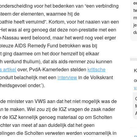
e
 onderscheiding voor het bedenken van “een verbinding
t
steem der elementen, waarmee hij de
m
hie heeft verruimd”. Kortom, voor het naaien van een
j
Het was al erg genoeg dat deze non-prestatie met een
d
e-Nassau werd beloond, maar het werd nog veel erger
dubieuze AIDS Remedy Fund betrokken was bij
P
 ging daarmee om het door hemzelf bij elkaar
3
h verdund thulium), dat als aids-remmer zou kunnen
.
 artikel
over, PvdA-Kamerleden stelden
kritische
K
t
onduit belachelijk met een
interview
in de Volkskrant
o
v
heidsgevoel onder.’).
v
D
g
e minister van VWS aan dat het niet mogelijk was de
z
 te maken. Wel zou zij de IGZ vragen de zaak nader
t
r de IGZ kennelijk genoeg materiaal op om Scholten
chter van meet af aan duidelijk dat het geen
lingen die Scholten verweten werden voornamelijk in