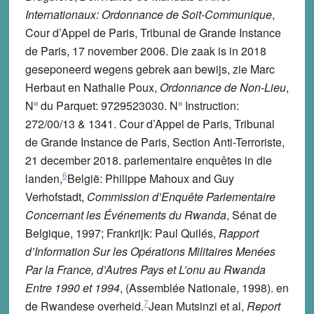
Internationaux: Ordonnance de Soit-Communique
,
Cour d’Appel de Paris, Tribunal de Grande Instance
de Paris, 17 november 2006. Die zaak is in 2018
geseponeerd wegens gebrek aan bewijs, zie Marc
Herbaut en Nathalie Poux,
Ordonnance de Non-Lieu
,
N° du Parquet: 9729523030. N° Instruction:
272/00/13 & 1341. Cour d’Appel de Paris, Tribunal
de Grande Instance de Paris, Section Anti-Terroriste,
21 december 2018.
parlementaire enquêtes in die
6
landen,
België: Philippe Mahoux and Guy
Verhofstadt,
Commission d’Enquête Parlementaire
Concernant les Événements du Rwanda
, Sénat de
Belgique, 1997; Frankrijk: Paul Quilés,
Rapport
d’Information Sur les Opérations Militaires Menées
Par la France, d’Autres Pays et L’onu au Rwanda
Entre 1990 et 1994
, (Assemblée Nationale, 1998).
en
7
de Rwandese overheid.
Jean Mutsinzi et al,
Report