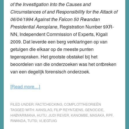
of the Investigation Into the Causes and
Circumstances of and Responsibility for the Attack of
06/04/1994 Against the Falcon 50 Rwandan
Presidential Aeroplane
, Registration Number 9XR-
NN, Independent Commission of Experts, Kigali
2009.
Dat leverde een berg verklaringen op van
getuigen die elkaar op de meeste punten
tegenspraken. Het grootste obstakel bij het
beoordelen van die onderzoeken was het ontbreken
van een degelijk forensisch onderzoek.
about
[Read more…]
Rwanda:
Wie
FILED UNDER:
FACTCHECKING
,
COMPLOTTHEORIEËN
stak
TAGGED WITH:
AANSLAG
,
FILIP REYNTJENS
,
GENOCIDE
,
HABYARIMANA
,
HUTU
,
JUDI REVER
,
KANOMBE
,
MASAKA
,
RPF
,
dertig
RWANDA
,
TUTSI
,
VLIEGTUIG
jaar