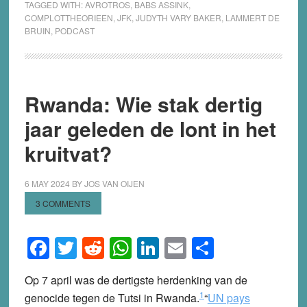
complotflodders
TAGGED WITH:
AVROTROS
,
BABS ASSINK
,
COMPLOTTHEORIEEN
,
JFK
,
JUDYTH VARY BAKER
,
LAMMERT DE
in
BRUIN
,
PODCAST
JFK-
podcast
van
AVROTROS
Rwanda: Wie stak dertig
jaar geleden de lont in het
kruitvat?
6 MAY 2024
BY
JOS VAN OIJEN
3 COMMENTS
Facebook
Twitter
Reddit
WhatsApp
LinkedIn
Email
Share
Op 7 april was de dertigste herdenking van de
1
genocide tegen de Tutsi in Rwanda.
“
UN pays