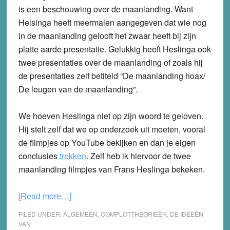
is een beschouwing over de maanlanding. Want
Helsinga heeft meermalen aangegeven dat wie nog
in de maanlanding gelooft het zwaar heeft bij zijn
platte aarde presentatie. Gelukkig heeft Heslinga ook
twee presentaties over de maanlanding of zoals hij
de presentaties zelf betiteld “De maanlanding hoax/
De leugen van de maanlanding”.
We hoeven Heslinga niet op zijn woord te geloven.
Hij stelt zelf dat we op onderzoek uit moeten, vooral
de filmpjes op YouTube bekijken en dan je eigen
conclusies
trekken
. Zelf heb ik hiervoor de twee
maanlanding filmpjes van Frans Heslinga bekeken.
about
[Read more…]
De
FILED UNDER:
ALGEMEEN
,
COMPLOTTHEORIEËN
,
DE IDEEËN
maanlandingen
VAN