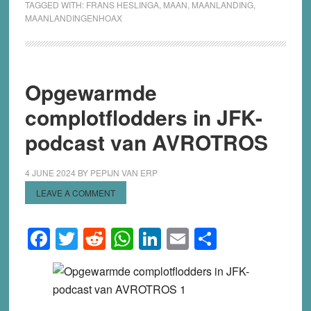
TAGGED WITH:
FRANS HESLINGA
,
MAAN
,
MAANLANDING
,
als
MAANLANDINGENHOAX
voorzet
naar
een
platte
Opgewarmde
aarde:
complotflodders in JFK-
een
kritische
podcast van AVROTROS
beschouwing
4 JUNE 2024
BY
PEPIJN VAN ERP
LEAVE A COMMENT
Facebook
Twitter
Reddit
WhatsApp
LinkedIn
Email
Share