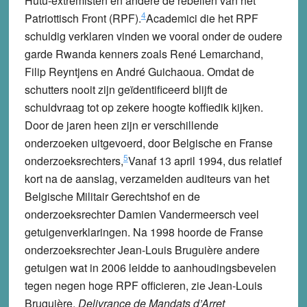
Hutu-extremisten en andere de rebellen van het
4
Patriottisch Front (RPF).
Academici die het RPF
schuldig verklaren vinden we vooral onder de oudere
garde Rwanda kenners zoals René Lemarchand,
Filip Reyntjens en André Guichaoua.
Omdat de
schutters nooit zijn geïdentificeerd blijft de
schuldvraag tot op zekere hoogte koffiedik kijken.
Door de jaren heen zijn er verschillende
onderzoeken uitgevoerd, door Belgische en Franse
5
onderzoeksrechters,
Vanaf 13 april 1994, dus relatief
kort na de aanslag, verzamelden auditeurs van het
Belgische Militair Gerechtshof en de
onderzoeksrechter Damien Vandermeersch veel
getuigenverklaringen. Na 1998 hoorde de Franse
onderzoeksrechter Jean-Louis Bruguière andere
getuigen wat in 2006 leidde to aanhoudingsbevelen
tegen negen hoge RPF officieren, zie Jean-Louis
Bruguière,
Delivrance de Mandats d’Arret