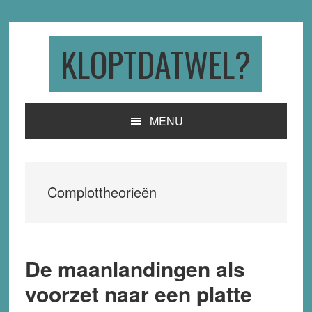
Skip
Skip
Skip
to
to
to
primary
main
primary
KLOPTDATWEL?
navigation
content
sidebar
MENU
Complottheorieën
De maanlandingen als
voorzet naar een platte