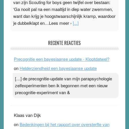
van zijn Scouting for boys geen twijfel over bestaan:
‘Ga nooit pal na een maaltijd in diep water zwemmen,
want dan krijg je hoogstwaarschijnlijk kramp, waardoor
je dubbelklapt en…Lees meer ›
[...]
Pleisterplakkers in de topspsort
RECENTE REACTIES
31 July 2026
-
Ward van Beek
. Na mondtape is nu de neuspleister in trek bij
Precognitie een bayesiaanse update - Kloptdatwel?
topsporters. Ze hopen ermee hun hartslag te verlagen
on
Helderziendheid een bayesiaanse update
terwijl ze meer zuurstof opnemen. Daarop heeft zo’n
pleister geen effect. Maar het gevoel ‘makkelijker te
[…] de precognitie-update van mijn parapsychologie
ademen’ kan goud waard zijn. Door…Lees meer
zelfexperimenten ben ik begonnen met een nieuw
Pleisterplakkers in de topspsort ›
[...]
precognitie-experiment van &
Klaas van Dijk
on
Bedenkingen bij het rapport over oversterfte van