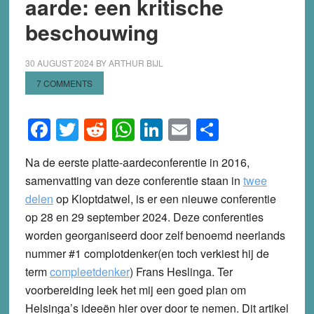
aarde: een kritische
beschouwing
30 AUGUST 2024
BY
ARTHUR BIJL
7 COMMENTS
Facebook
Twitter
Reddit
WhatsApp
LinkedIn
Email
Share
Na de eerste platte-aardeconferentie in 2016,
samenvatting van deze conferentie staan in
twee
delen
op Kloptdatwel, is er een nieuwe conferentie
op 28 en 29 september 2024. Deze conferenties
worden georganiseerd door zelf benoemd neerlands
nummer #1 complotdenker(en toch verkiest hij de
term
compleetdenker
) Frans Heslinga. Ter
voorbereiding leek het mij een goed plan om
Helsinga’s ideeën hier over door te nemen. Dit artikel