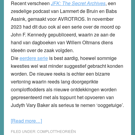
Recent verscheen
JFK: The Secret Archives
, een
zesdelige podcast van Lammert de Bruin en Babs
Assink, gemaakt voor AVROTROS. In november
2023 had dit duo ook al een serie over de moord op
John F. Kennedy gepubliceerd, waarin ze aan de
hand van dagboeken van Willem Oltmans diens
ideeën over de zaak volgden.
Die
eerdere serie
is best aardig, hoewel sommige
kwesties wel wat minder suggestief gebracht konden
worden. De nieuwe reeks is echter een bizarre
vertoning waarin reeds lang doorgeprikte
complotflodders als nieuwe ontdekkingen worden
gepresenteerd met als toppunt het opvoeren van
Judyth Vary Baker als serieus te nemen ‘ooggetuige’.
about
[Read more…]
Opgewarmde
FILED UNDER:
COMPLOTTHEORIEËN