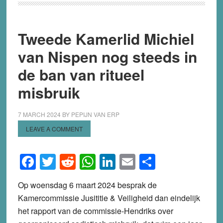
geleden
de
lont
Tweede Kamerlid Michiel
in
van Nispen nog steeds in
het
kruitvat?
de ban van ritueel
misbruik
7 MARCH 2024
BY
PEPIJN VAN ERP
LEAVE A COMMENT
Facebook
Twitter
Reddit
WhatsApp
LinkedIn
Email
Share
Op woensdag 6 maart 2024 besprak de
Kamercommissie Jusititie & Veiligheid dan eindelijk
het rapport van de commissie-Hendriks over