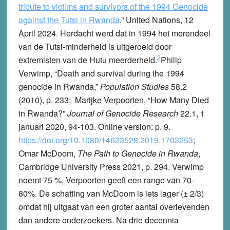
tribute to victims and survivors of the 1994 Genocide
against the Tutsi in Rwanda
,” United Nations, 12
April 2024.
Herdacht werd dat in 1994 het merendeel
van de Tutsi-minderheid is uitgeroeid door
2
extremisten van de Hutu meerderheid.
Philip
Verwimp, “Death and survival during the 1994
genocide in Rwanda,”
Population Studies
58.2
(2010), p. 233; Marijke Verpoorten, “How Many Died
in Rwanda?”
Journal of Genocide Research
22.1, 1
januari 2020, 94-103. Online version: p. 9.
https://doi.org/10.1080/14623528.2019.1703253
;
Omar McDoom,
The Path to Genocide in Rwanda
,
Cambridge University Press 2021, p. 294. Verwimp
noemt 75 %, Verpoorten geeft een range van 70-
80%. De schatting van McDoom is iets lager (± 2/3)
omdat hij uitgaat van een groter aantal overlevenden
dan andere onderzoekers.
Na drie decennia