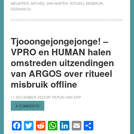
MEIJEREN
,
MICHIEL VAN NISPEN
,
RITUEEL MISBRUIK
,
van
SATANISCH
Nispen
nog
steeds
in
Tjooongejongejonge! –
de
VPRO en HUMAN halen
ban
van
omstreden uitzendingen
ritueel
van ARGOS over ritueel
misbruik
misbruik offline
11 DECEMBER 2023
BY
PEPIJN VAN ERP
4 COMMENTS
Facebook
Twitter
Reddit
WhatsApp
LinkedIn
Email
Share