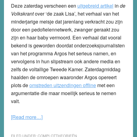
Deze zaterdag verscheen een
uitgebreid artikel
in
de
Volkskrant
over ‘de zaak Lisa’, het verhaal van het
minderjarige meisje dat jarenlang verkracht zou zijn
door een pedofielennetwerk, zwanger geraakt zou
zijn en haar baby vermoord. Een verhaal dat vooral
bekend is geworden doordat onderzoeksjournalisten
van het programma Argos het serieus namen, en
vervolgens in hun slipstream ook andere media en
zelfs de voltallige Tweede Kamer. Zaterdagmiddag
haalden de omroepen waaronder Argos opereert
plots de
omstreden uitzendingen offline
met een
argumentatie die maar moeilijk serieus te nemen
valt.
about
[Read more…]
Tjooongejongejonge!
–
FILED UNDER:
COMPLOTTHEORIEËN