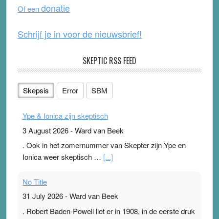
o
e
donatie
Of een
k
Schrijf je in voor de nieuwsbrief!
SKEPTIC RSS FEED
Skepsis
Error
SBM
Ype & Ionica zijn skeptisch
3 August 2026
-
Ward van Beek
. Ook in het zomernummer van Skepter zijn Ype en
Ionica weer skeptisch …
[...]
No Title
31 July 2026
-
Ward van Beek
. Robert Baden-Powell liet er in 1908, in de eerste druk