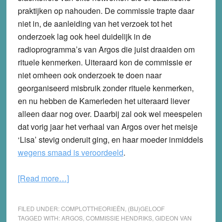
praktijken op nahouden. De commissie trapte daar
niet in, de aanleiding van het verzoek tot het
onderzoek lag ook heel duidelijk in de
radioprogramma’s van Argos die juist draaiden om
rituele kenmerken. Uiteraard kon de commissie er
niet omheen ook onderzoek te doen naar
georganiseerd misbruik zonder rituele kenmerken,
en nu hebben de Kamerleden het uiteraard liever
alleen daar nog over. Daarbij zal ook wel meespelen
dat vorig jaar het verhaal van Argos over het meisje
‘Lisa’ stevig onderuit ging, en haar moeder inmiddels
wegens smaad is veroordeeld
.
about
[Read more…]
Tweede
Kamerlid
FILED UNDER:
COMPLOTTHEORIEËN
,
(BIJ)GELOOF
Michiel
TAGGED WITH:
ARGOS
,
COMMISSIE HENDRIKS
,
GIDEON VAN