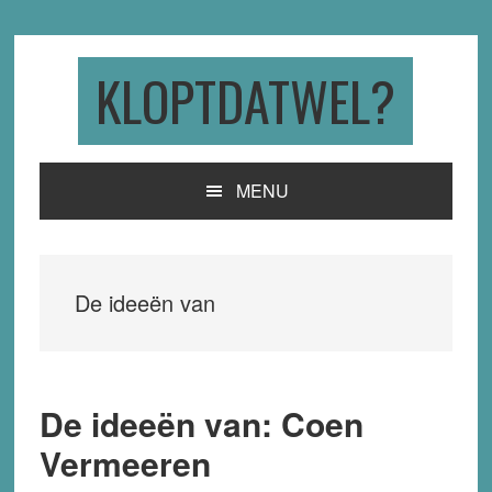
Skip
Skip
Skip
to
to
to
primary
main
primary
KLOPTDATWEL?
navigation
content
sidebar
MENU
De ideeën van
De ideeën van: Coen
Vermeeren