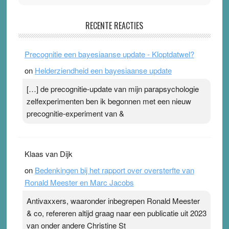
Pleisterplakkers in de topspsort
RECENTE REACTIES
31 July 2026
-
Ward van Beek
. Na mondtape is nu de neuspleister in trek bij
Precognitie een bayesiaanse update - Kloptdatwel?
topsporters. Ze hopen ermee hun hartslag te verlagen
on
Helderziendheid een bayesiaanse update
terwijl ze meer zuurstof opnemen. Daarop heeft zo’n
pleister geen effect. Maar het gevoel ‘makkelijker te
[…] de precognitie-update van mijn parapsychologie
ademen’ kan goud waard zijn. Door…Lees meer
zelfexperimenten ben ik begonnen met een nieuw
Pleisterplakkers in de topspsort ›
[...]
precognitie-experiment van &
Klaas van Dijk
on
Bedenkingen bij het rapport over oversterfte van
Ronald Meester en Marc Jacobs
Antivaxxers, waaronder inbegrepen Ronald Meester
& co, refereren altijd graag naar een publicatie uit 2023
van onder andere Christine St