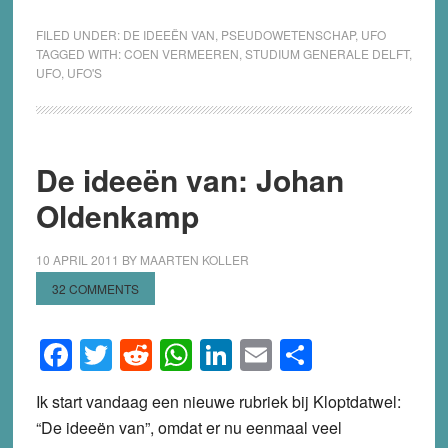
FILED UNDER:
DE IDEEËN VAN
,
PSEUDOWETENSCHAP
,
UFO
TAGGED WITH:
COEN VERMEEREN
,
STUDIUM GENERALE DELFT
,
UFO
,
UFO'S
De ideeën van: Johan
Oldenkamp
10 APRIL 2011
BY
MAARTEN KOLLER
32 COMMENTS
Facebook
Twitter
Reddit
WhatsApp
LinkedIn
Email
Share
Ik start vandaag een nieuwe rubriek bij Kloptdatwel:
“De ideeën van”, omdat er nu eenmaal veel