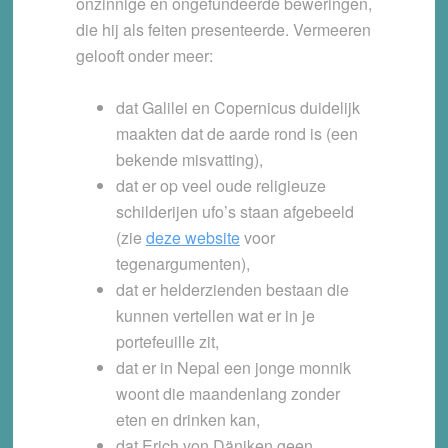
onzinnige en ongefundeerde beweringen,
die hij als feiten presenteerde. Vermeeren
gelooft onder meer:
dat Galilei en Copernicus duidelijk
maakten dat de aarde rond is (een
bekende misvatting),
dat er op veel oude religieuze
schilderijen ufo’s staan afgebeeld
(zie
deze website
voor
tegenargumenten),
dat er helderzienden bestaan die
kunnen vertellen wat er in je
portefeuille zit,
dat er in Nepal een jonge monnik
woont die maandenlang zonder
eten en drinken kan,
dat Erich von Däniken geen