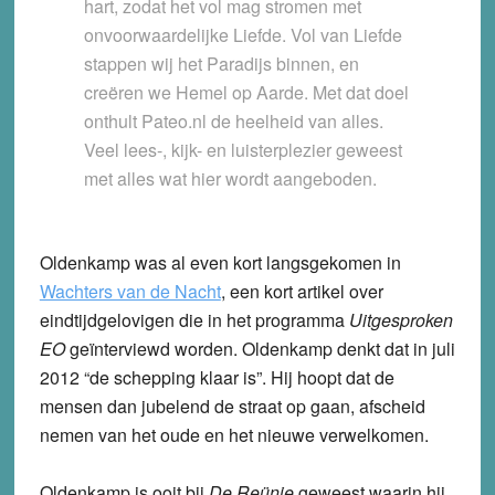
hart, zodat het vol mag stromen met
onvoorwaardelijke Liefde. Vol van Liefde
stappen wij het Paradijs binnen, en
creëren we Hemel op Aarde. Met dat doel
onthult Pateo.nl de heelheid van alles.
Veel lees-, kijk- en luisterplezier geweest
met alles wat hier wordt aangeboden.
Oldenkamp was al even kort langsgekomen in
Wachters van de Nacht
,
een kort artikel over
eindtijdgelovigen die in het programma
Uitgesproken
EO
geïnterviewd worden. Oldenkamp denkt dat in juli
2012 “de schepping klaar is”. Hij hoopt dat de
mensen dan jubelend de straat op gaan, afscheid
nemen van het oude en het nieuwe verwelkomen.
Oldenkamp is ooit bij
De Reünie
geweest waarin hij