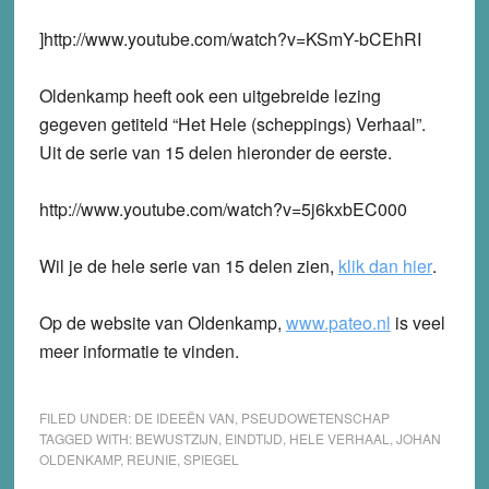
]http://www.youtube.com/watch?v=KSmY-bCEhRI
Oldenkamp heeft ook een uitgebreide lezing
gegeven getiteld “Het Hele (scheppings) Verhaal”.
Uit de serie van 15 delen hieronder de eerste.
http://www.youtube.com/watch?v=5j6kxbEC000
Wil je de hele serie van 15 delen zien,
klik dan hier
.
Op de website van Oldenkamp,
www.pateo.nl
is veel
meer informatie te vinden.
FILED UNDER:
DE IDEEËN VAN
,
PSEUDOWETENSCHAP
TAGGED WITH:
BEWUSTZIJN
,
EINDTIJD
,
HELE VERHAAL
,
JOHAN
OLDENKAMP
,
REUNIE
,
SPIEGEL