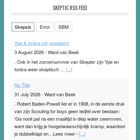
SKEPTIC RSS FEED
Skepsis
Error
SBM
Ype & Ionica zijn skeptisch
3 August 2026
-
Ward van Beek
. Ook in het zomernummer van Skepter zijn Ype en
Ionica weer skeptisch …
[...]
No Title
31 July 2026
-
Ward van Beek
. Robert Baden-Powell liet er in 1908, in de eerste druk
van zijn Scouting for boys geen twijfel over bestaan:
‘Ga nooit pal na een maaltijd in diep water zwemmen,
want dan krijg je hoogstwaarschijnlijk kramp, waardoor
je dubbelklapt en…Lees meer ›
[...]