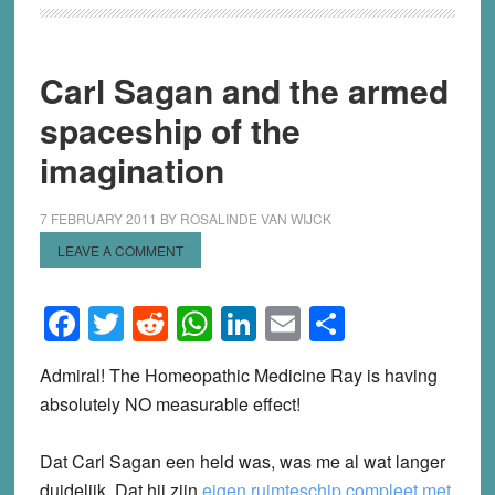
Carl Sagan and the armed
spaceship of the
imagination
7 FEBRUARY 2011
BY
ROSALINDE VAN WIJCK
LEAVE A COMMENT
Facebook
Twitter
Reddit
WhatsApp
LinkedIn
Email
Share
Admiral! The Homeopathic Medicine Ray is having
absolutely NO measurable effect!
Dat Carl Sagan een held was, was me al wat langer
duidelijk. Dat hij zijn
eigen ruimteschip compleet met