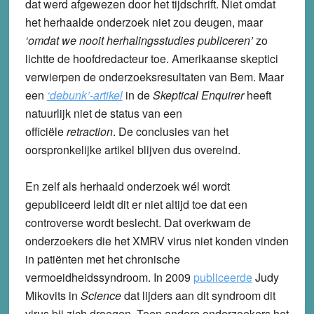
dat werd afgewezen door het tijdschrift. Niet omdat
het herhaalde onderzoek niet zou deugen, maar
‘omdat we nooit herhalingsstudies publiceren’
zo
lichtte de hoofdredacteur toe. Amerikaanse skeptici
verwierpen de onderzoeksresultaten van Bem. Maar
een
‘debunk’-artikel
in de
Skeptical Enquirer
heeft
natuurlijk niet de status van een
officiële
retraction
. De conclusies van het
oorspronkelijke artikel blijven dus overeind.
En zelf als herhaald onderzoek wél wordt
gepubliceerd leidt dit er niet altijd toe dat een
controverse wordt beslecht. Dat overkwam de
onderzoekers die het XMRV virus niet konden vinden
in patiënten met het chronische
vermoeidheidssyndroom. In 2009
publiceerde
Judy
Mikovits in
Science
dat lijders aan dit syndroom dit
virus bij zich droegen. Toen andere onderzoekers het