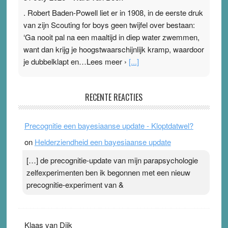
. Robert Baden-Powell liet er in 1908, in de eerste druk
van zijn Scouting for boys geen twijfel over bestaan:
‘Ga nooit pal na een maaltijd in diep water zwemmen,
want dan krijg je hoogstwaarschijnlijk kramp, waardoor
je dubbelklapt en…Lees meer ›
[...]
Pleisterplakkers in de topspsort
RECENTE REACTIES
31 July 2026
-
Ward van Beek
. Na mondtape is nu de neuspleister in trek bij
Precognitie een bayesiaanse update - Kloptdatwel?
topsporters. Ze hopen ermee hun hartslag te verlagen
on
Helderziendheid een bayesiaanse update
terwijl ze meer zuurstof opnemen. Daarop heeft zo’n
pleister geen effect. Maar het gevoel ‘makkelijker te
[…] de precognitie-update van mijn parapsychologie
ademen’ kan goud waard zijn. Door…Lees meer
zelfexperimenten ben ik begonnen met een nieuw
Pleisterplakkers in de topspsort ›
[...]
precognitie-experiment van &
Klaas van Dijk