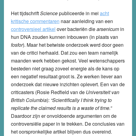
Het tijdschrift
Science
publiceerde in mei
acht
kritische commentaren
naar aanleiding van een
controversieel artikel
over bacteriën die
arsenicum
in
hun DNA zouden kunnen inbouwen (in plaats van
fosfor
). Maar het betwiste onderzoek werd door geen
van de critici herhaald. Dat zou een team namelijk
maanden werk hebben gekost. Veel wetenschappers
besteden niet graag zoveel energie als de kans op
een negatief resultaat groot is. Ze werken liever aan
onderzoek dat nieuwe inzichten oplevert. Een van de
criticasters (Rosie Redfield van de
Universiteit van
British Columbia
):
“Scientifically I think trying to
replicate the claimed results is a waste of time.”
Daardoor zijn er onvoldoende argumenten om de
controversiële paper in te trekken. De conclusies van
het oorspronkelijke artikel blijven dus overeind.