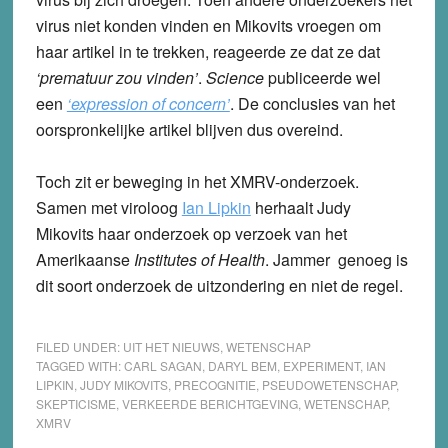
virus niet konden vinden en Mikovits vroegen om
haar artikel in te trekken, reageerde ze dat ze dat
‘prematuur zou vinden’
.
Science
publiceerde wel
een
‘expression of concern’
.
De conclusies van het
oorspronkelijke artikel blijven dus overeind.
Toch zit er beweging in het XMRV-onderzoek.
Samen met viroloog
Ian Lipkin
herhaalt Judy
Mikovits haar onderzoek op verzoek van het
Amerikaanse
Institutes of Health
. Jammer genoeg is
dit soort onderzoek de uitzondering en niet de regel.
FILED UNDER:
UIT HET NIEUWS
,
WETENSCHAP
TAGGED WITH:
CARL SAGAN
,
DARYL BEM
,
EXPERIMENT
,
IAN
LIPKIN
,
JUDY MIKOVITS
,
PRECOGNITIE
,
PSEUDOWETENSCHAP
,
SKEPTICISME
,
VERKEERDE BERICHTGEVING
,
WETENSCHAP
,
XMRV