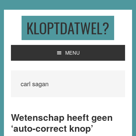
Skip
Skip
Skip
to
to
to
primary
main
primary
KLOPTDATWEL?
navigation
content
sidebar
MENU
carl sagan
Wetenschap heeft geen
‘auto-correct knop’