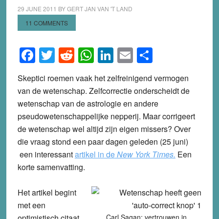
29 JUNE 2011
BY
GERT JAN VAN 'T LAND
11 COMMENTS
Facebook
Twitter
Reddit
WhatsApp
LinkedIn
Email
Share
Skeptici roemen vaak het zelfreinigend vermogen
van de wetenschap. Zelfcorrectie onderscheidt de
wetenschap van de astrologie en andere
pseudowetenschappelijke nepperij. Maar corrigeert
de wetenschap wel altijd zijn eigen missers? Over
die vraag stond een paar dagen geleden (25 juni)
een interessant
artikel in de
New York Times.
Een
korte samenvatting.
Het artikel begint
met een
optimistisch citaat
Carl Sagan: vertrouwen in