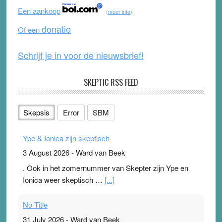
o
b
Een aankoop
(meer info)
o
e
donatie
Of een
k
Schrijf je in voor de nieuwsbrief!
SKEPTIC RSS FEED
Skepsis
Error
SBM
Ype & Ionica zijn skeptisch
3 August 2026
-
Ward van Beek
. Ook in het zomernummer van Skepter zijn Ype en
Ionica weer skeptisch …
[...]
No Title
31 July 2026
-
Ward van Beek