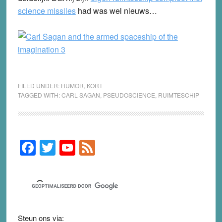
science missiles
had was wel nieuws…
FILED UNDER:
HUMOR
,
KORT
TAGGED WITH:
CARL SAGAN
,
PSEUDOSCIENCE
,
RUIMTESCHIP
F
T
Y
F
Primary
Sidebar
a
wi
o
e
c
tt
u
e
e
er
T
d
b
u
Steun ons via: