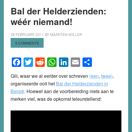
Bal der Helderzienden:
wéér niemand!
28 FEBRUARY 2011
BY
MAARTEN KOLLER
5 COMMENTS
Facebook
Twitter
Reddit
WhatsApp
LinkedIn
Email
Share
Gili, waar we al eerder over schreven
(een
,
twee)
,
organiseerde ooit het
Bal der Helderzienden in
België
. Hoewel aan de voorbereiding niets aan te
merken viel, was de opkomst teleurstellend: