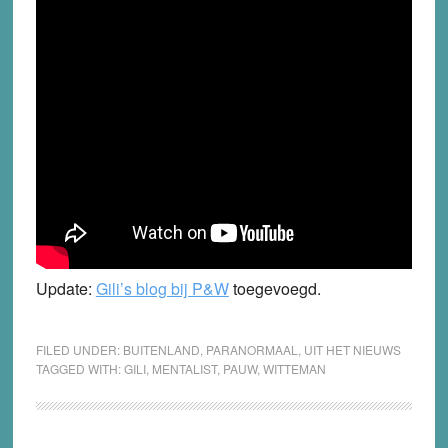
Update:
Gili’s blog bij P&W
toegevoegd.
FILED UNDER:
BUITENLAND
,
PARANORMAAL
,
UIT HET NIEUWS
TAGGED WITH:
GILI
,
MENTALIST
,
PAUW
,
WITTEMAN