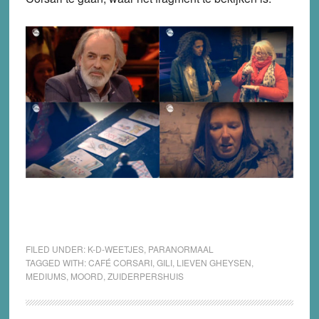
FILED UNDER:
K-D-WEETJES
,
PARANORMAAL
TAGGED WITH:
CAFÉ CORSARI
,
GILI
,
LIEVEN GHEYSEN
,
MEDIUMS
,
MOORD
,
ZUIDERPERSHUIS