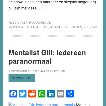
de show is echt een aanrader en skeptici mogen erg
blij zijn met deze Gili.
FILED UNDER:
PARANORMAAL
TAGGED WITH:
BEMMEL
,
GILI
,
MENTALIST
,
OPTREDEN
,
VERSLAG
Mentalist Gili: Iedereen
paranormaal
8 DECEMBER 2010
BY
MAARTEN KOLLER
9 COMMENTS
Facebook
Twitter
Reddit
WhatsApp
LinkedIn
Email
Share
Mentalist