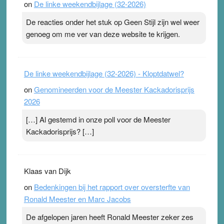
on
De linke weekendbijlage (32-2026)
terwijl ze meer zuurstof opnemen. Daarop heeft zo’n
pleister geen effect. Maar het gevoel ‘makkelijker te
De reacties onder het stuk op Geen Stijl zijn wel weer
ademen’ kan goud waard zijn. Door…Lees meer
genoeg om me ver van deze website te krijgen.
Pleisterplakkers in de topspsort ›
[...]
De linke weekendbijlage (32-2026) - Kloptdatwel?
on
Genomineerden voor de Meester Kackadorisprijs
2026
[…] Al gestemd in onze poll voor de Meester
Kackadorisprijs? […]
Klaas van Dijk
on
Bedenkingen bij het rapport over oversterfte van
Ronald Meester en Marc Jacobs
De afgelopen jaren heeft Ronald Meester zeker zes