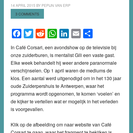
14 APRIL 2015
BY
PEPIJN VAN ERP
3 COMMENTS
Facebook
Twitter
Reddit
WhatsApp
LinkedIn
Email
Share
In Café Corsari, een avondshow op de televisie bij
onze zuiderburen, is mentalist Gili een vaste gast.
Elke week behandelt hij weer andere paranormale
verschijnselen. Op 1 april waren de mediums de
klos. Een aantal werd uitgenodigd om in het 130 jaar
oude Zuiderpershuis te Antwerpen, waar het
programma wordt opgenomen, te komen ‘voelen’ en
de kijker te vertellen wat er mogelijk in het verleden
is voorgevallen.
Klik op de afbeelding om naar website van Café
Corsari te gaan, waar het fragment te bekijken is.