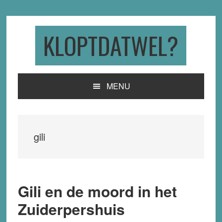
Skip
Skip
Skip
to
to
to
primary
main
primary
KLOPTDATWEL?
navigation
content
sidebar
MENU
gili
Gili en de moord in het
Zuiderpershuis