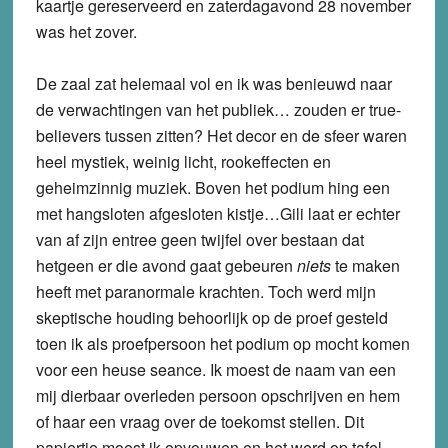
kaartje gereserveerd en zaterdagavond 28 november
was het zover.
De zaal zat helemaal vol en ik was benieuwd naar
de verwachtingen van het publiek… zouden er true-
believers tussen zitten? Het decor en de sfeer waren
heel mystiek, weinig licht, rookeffecten en
geheimzinnig muziek. Boven het podium hing een
met hangsloten afgesloten kistje…Gili laat er echter
van af zijn entree geen twijfel over bestaan dat
hetgeen er die avond gaat gebeuren
niets
te maken
heeft met paranormale krachten. Toch werd mijn
skeptische houding behoorlijk op de proef gesteld
toen ik als proefpersoon het podium op mocht komen
voor een heuse seance. Ik moest de naam van een
mij dierbaar overleden persoon opschrijven en hem
of haar een vraag over de toekomst stellen. Dit
papiertje moest ik opvouwen en het werd op tafel