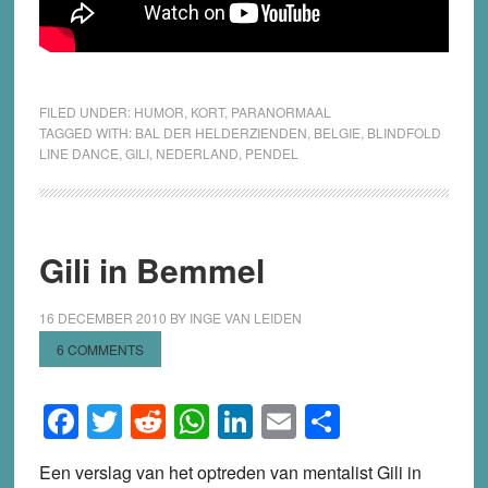
FILED UNDER:
HUMOR
,
KORT
,
PARANORMAAL
TAGGED WITH:
BAL DER HELDERZIENDEN
,
BELGIE
,
BLINDFOLD
LINE DANCE
,
GILI
,
NEDERLAND
,
PENDEL
Gili in Bemmel
16 DECEMBER 2010
BY
INGE VAN LEIDEN
6 COMMENTS
Facebook
Twitter
Reddit
WhatsApp
LinkedIn
Email
Share
Een verslag van het optreden van mentalist Gili in