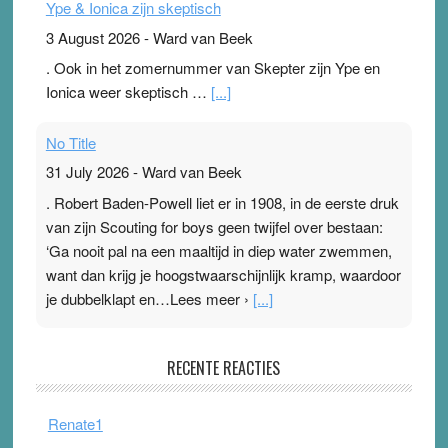
Ype & Ionica zijn skeptisch
3 August 2026
-
Ward van Beek
. Ook in het zomernummer van Skepter zijn Ype en
Ionica weer skeptisch …
[...]
No Title
31 July 2026
-
Ward van Beek
. Robert Baden-Powell liet er in 1908, in de eerste druk
van zijn Scouting for boys geen twijfel over bestaan:
‘Ga nooit pal na een maaltijd in diep water zwemmen,
want dan krijg je hoogstwaarschijnlijk kramp, waardoor
je dubbelklapt en…Lees meer ›
[...]
Pleisterplakkers in de topspsort
RECENTE REACTIES
31 July 2026
-
Ward van Beek
. Na mondtape is nu de neuspleister in trek bij
Renate1
topsporters. Ze hopen ermee hun hartslag te verlagen