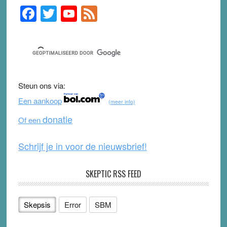
F
T
Y
F
Primary
Sidebar
a
wi
o
e
c
tt
u
e
e
er
T
d
b
u
Steun ons via:
o
b
Een aankoop
(meer info)
o
e
donatie
Of een
k
Schrijf je in voor de nieuwsbrief!
SKEPTIC RSS FEED
Skepsis
Error
SBM