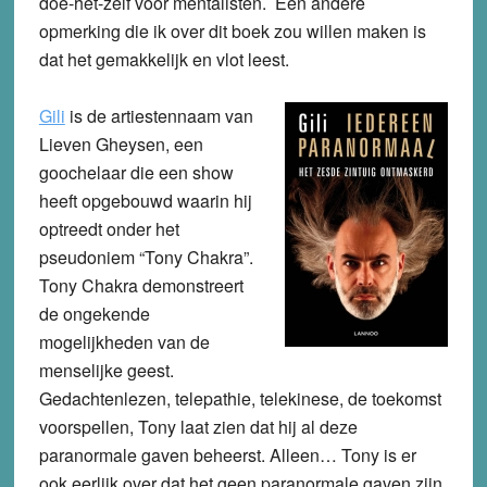
doe-het-zelf voor mentalisten. Een andere
opmerking die ik over dit boek zou willen maken is
dat het gemakkelijk en vlot leest.
Gili
is de artiestennaam van
Lieven Gheysen, een
goochelaar die een show
heeft opgebouwd waarin hij
optreedt onder het
pseudoniem “Tony Chakra”.
Tony Chakra demonstreert
de ongekende
mogelijkheden van de
menselijke geest.
Gedachtenlezen, telepathie, telekinese, de toekomst
voorspellen, Tony laat zien dat hij al deze
paranormale gaven beheerst. Alleen… Tony is er
ook eerlijk over dat het geen paranormale gaven zijn