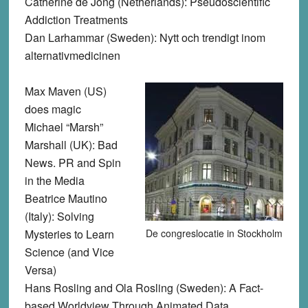
Catherine de Jong (Netherlands): Pseudoscientific
Addiction Treatments
Dan Larhammar (Sweden): Nytt och trendigt inom
alternativmedicinen
Max Maven (US)
does magic
Michael “Marsh”
Marshall (UK): Bad
News. PR and Spin
in the Media
Beatrice Mautino
(Italy): Solving
Mysteries to Learn
De congreslocatie in Stockholm
Science (and Vice
Versa)
Hans Rosling and Ola Rosling (Sweden): A Fact-
based Worldview Through Animated Data