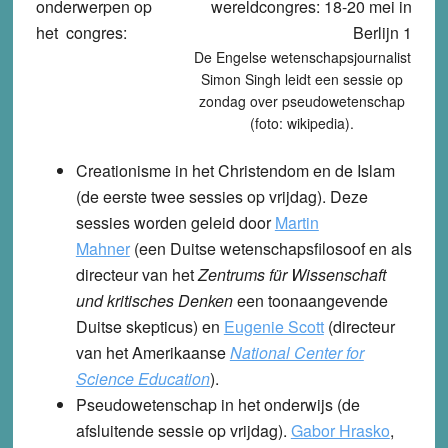
onderwerpen op
het congres:
De Engelse wetenschapsjournalist
Simon Singh leidt een sessie op
zondag over pseudowetenschap
(foto: wikipedia).
Creationisme in het Christendom en de Islam
(de eerste twee sessies op vrijdag). Deze
sessies worden geleid door
Martin
Mahner
(een Duitse wetenschapsfilosoof en als
directeur van het
Zentrums für Wissenschaft
und kritisches Denken
een toonaangevende
Duitse skepticus) en
Eugenie Scott
(directeur
van het Amerikaanse
National Center for
Science Education
).
Pseudowetenschap in het onderwijs
(de
afsluitende sessie op vrijdag).
Gabor Hrasko
,