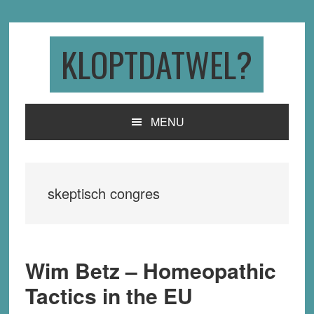
Skip
Skip
Skip
to
to
to
primary
main
primary
KLOPTDATWEL?
navigation
content
sidebar
MENU
skeptisch congres
Wim Betz – Homeopathic
Tactics in the EU