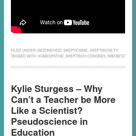
FILED UNDER:
GEZONDHEID
,
SKEPTICISME
,
SKEPTISCHE TV
TAGGED WITH:
HOMEOPATHIE
,
SKEPTISCH CONGRES
,
WIM BETZ
Kylie Sturgess – Why
Can’t a Teacher be More
Like a Scientist?
Pseudoscience in
Education