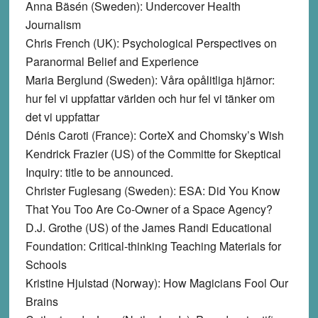
Anna Bäsén (Sweden): Undercover Health
Journalism
Chris French (UK): Psychological Perspectives on
Paranormal Belief and Experience
Maria Berglund (Sweden): Våra opålitliga hjärnor:
hur fel vi uppfattar världen och hur fel vi tänker om
det vi uppfattar
Dénis Caroti (France): CorteX and Chomsky’s Wish
Kendrick Frazier (US) of the Committe for Skeptical
Inquiry: title to be announced.
Christer Fuglesang (Sweden): ESA: Did You Know
That You Too Are Co-Owner of a Space Agency?
D.J. Grothe (US) of the James Randi Educational
Foundation: Critical-thinking Teaching Materials for
Schools
Kristine Hjulstad (Norway): How Magicians Fool Our
Brains