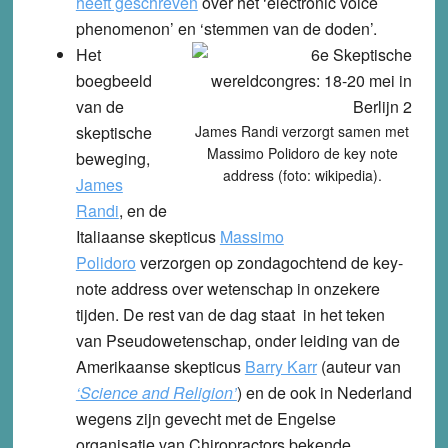
heeft geschreven
over het ‘electronic voice
phenomenon’ en ‘stemmen van de doden’.
Het
boegbeeld
van de
skeptische
James Randi verzorgt samen met
Massimo Polidoro de key note
beweging,
address (foto: wikipedia).
James
Randi
,
en de
Italiaanse skepticus
Massimo
Polidoro
verzorgen op zondagochtend de
key-
note address
over wetenschap in onzekere
tijden. De rest van de dag staat in het teken
van
Pseudowetenschap,
onder leiding van de
Amerikaanse skepticus
Barry Karr
(auteur van
‘Science and Religion’
) en de ook in Nederland
wegens zijn gevecht met de Engelse
organisatie van Chiropractors bekende