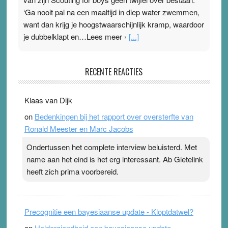
‘Ga nooit pal na een maaltijd in diep water zwemmen,
want dan krijg je hoogstwaarschijnlijk kramp, waardoor
je dubbelklapt en…Lees meer ›
[...]
Pleisterplakkers in de topspsort
RECENTE REACTIES
31 July 2026
-
Ward van Beek
. Na mondtape is nu de neuspleister in trek bij
Klaas van Dijk
topsporters. Ze hopen ermee hun hartslag te verlagen
on
Bedenkingen bij het rapport over oversterfte van
terwijl ze meer zuurstof opnemen. Daarop heeft zo’n
Ronald Meester en Marc Jacobs
pleister geen effect. Maar het gevoel ‘makkelijker te
ademen’ kan goud waard zijn. Door…Lees meer
Ondertussen het complete interview beluisterd. Met
Pleisterplakkers in de topspsort ›
[...]
name aan het eind is het erg interessant. Ab Gietelink
heeft zich prima voorbereid.
Precognitie een bayesiaanse update - Kloptdatwel?
on
Helderziendheid een bayesiaanse update