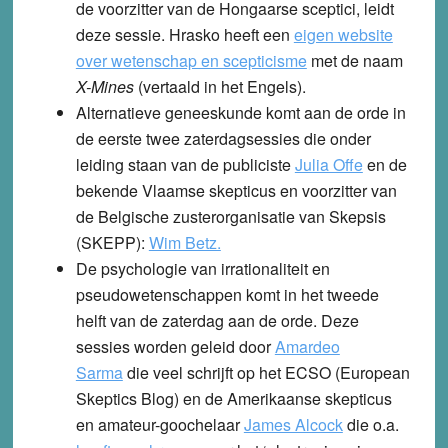
de voorzitter van de Hongaarse sceptici, leidt
deze sessie. Hrasko heeft een
eigen website
over wetenschap en scepticisme
met de naam
X-Mines
(vertaald in het Engels).
Alternatieve geneeskunde
komt aan de orde in
de eerste twee zaterdagsessies die onder
leiding staan van de publiciste
Julia Offe
en de
bekende Vlaamse skepticus en voorzitter van
de Belgische zusterorganisatie van Skepsis
(SKEPP):
Wim Betz.
De psychologie van irrationaliteit en
pseudowetenschappen
komt in het tweede
helft van de zaterdag aan de orde. Deze
sessies worden geleid door
Amardeo
Sarma
die veel schrijft op het ECSO (European
Skeptics Blog) en de Amerikaanse skepticus
en amateur-goochelaar
James Alcock
die o.a.