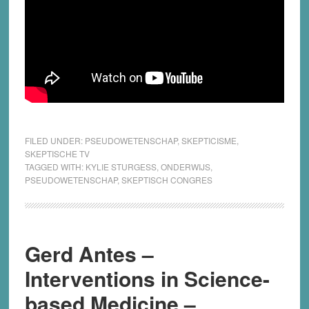
FILED UNDER:
PSEUDOWETENSCHAP
,
SKEPTICISME
,
SKEPTISCHE TV
TAGGED WITH:
KYLIE STURGESS
,
ONDERWIJS
,
PSEUDOWETENSCHAP
,
SKEPTISCH CONGRES
Gerd Antes –
Interventions in Science-
based Medicine –