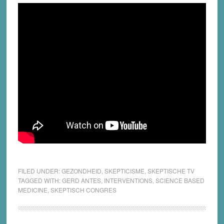
FILED UNDER:
GEZONDHEID
,
SKEPTICISME
,
SKEPTISCHE TV
TAGGED WITH:
GERD ANTES
,
INTERVENTIONS
,
SCIENCE BASED
MEDICINE
,
SKEPTISCH CONGRES