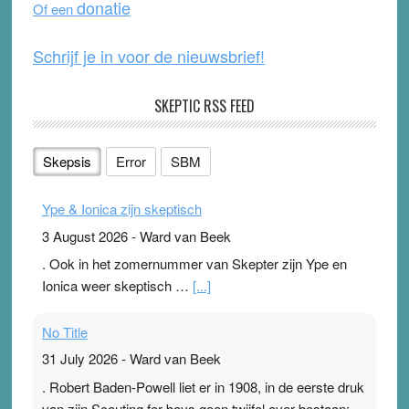
donatie
Of een
k
Schrijf je in voor de nieuwsbrief!
SKEPTIC RSS FEED
Skepsis
Error
SBM
Ype & Ionica zijn skeptisch
3 August 2026
-
Ward van Beek
. Ook in het zomernummer van Skepter zijn Ype en
Ionica weer skeptisch …
[...]
No Title
31 July 2026
-
Ward van Beek
. Robert Baden-Powell liet er in 1908, in de eerste druk
van zijn Scouting for boys geen twijfel over bestaan: