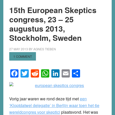
15th European Skeptics
congress, 23 – 25
augustus 2013,
Stockholm, Sweden
27 MAY 2013
BY
AGNES TIEBEN
1 COMMENT
Facebook
Twitter
Reddit
WhatsApp
LinkedIn
Email
Share
Vorig jaar waren we rond deze tijd met
een
‘Kloptdatwel delegatie’ in Berlijn waar toen het 6e
wereldcongres voor skeptici
plaatsvond. Het was