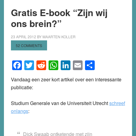
Gratis E-book “Zijn wij
ons brein?”
23 APRIL 2012
BY
MAARTEN KOLLER
52 COMMENTS
Facebook
Twitter
Reddit
WhatsApp
LinkedIn
Email
Share
Vandaag een zeer kort artikel over een interessante
publicatie:
Studium Generale van de Universiteit Utrecht
schreef
onlangs
:
Dick Swaab ontketende met zijn