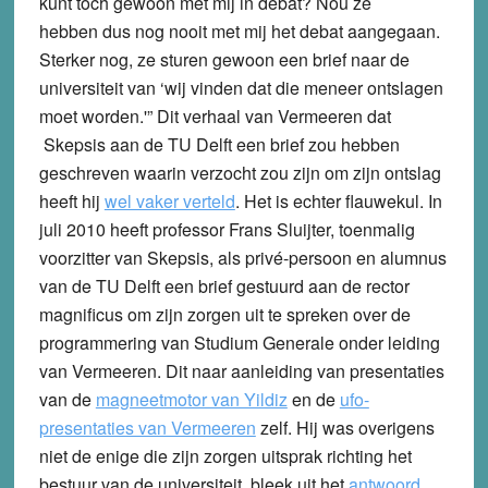
kunt toch gewoon met mij in debat? Nou ze
hebben dus nog nooit met mij het debat aangegaan.
Sterker nog, ze sturen gewoon een brief naar de
universiteit van ‘wij vinden dat die meneer ontslagen
moet worden.'” Dit verhaal van Vermeeren dat
Skepsis aan de TU Delft een brief zou hebben
geschreven waarin verzocht zou zijn om zijn ontslag
heeft hij
wel vaker verteld
. Het is echter flauwekul. In
juli 2010 heeft professor Frans Sluijter, toenmalig
voorzitter van Skepsis, als privé-persoon en alumnus
van de TU Delft een brief gestuurd aan de rector
magnificus om zijn zorgen uit te spreken over de
programmering van Studium Generale onder leiding
van Vermeeren. Dit naar aanleiding van presentaties
van de
magneetmotor van Yildiz
en de
ufo-
presentaties van Vermeeren
zelf. Hij was overigens
niet de enige die zijn zorgen uitsprak richting het
bestuur van de universiteit, bleek uit het
antwoord