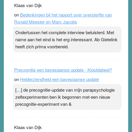
. Na mondtape is nu de neuspleister in trek bij
Klaas van Dijk
topsporters. Ze hopen ermee hun hartslag te verlagen
on
Bedenkingen bij het rapport over oversterfte van
terwijl ze meer zuurstof opnemen. Daarop heeft zo’n
Ronald Meester en Marc Jacobs
pleister geen effect. Maar het gevoel ‘makkelijker te
ademen’ kan goud waard zijn. Door…Lees meer
Ondertussen het complete interview beluisterd. Met
Pleisterplakkers in de topspsort ›
[...]
name aan het eind is het erg interessant. Ab Gietelink
heeft zich prima voorbereid.
Precognitie een bayesiaanse update - Kloptdatwel?
on
Helderziendheid een bayesiaanse update
[…] de precognitie-update van mijn parapsychologie
zelfexperimenten ben ik begonnen met een nieuw
precognitie-experiment van &
Klaas van Dijk