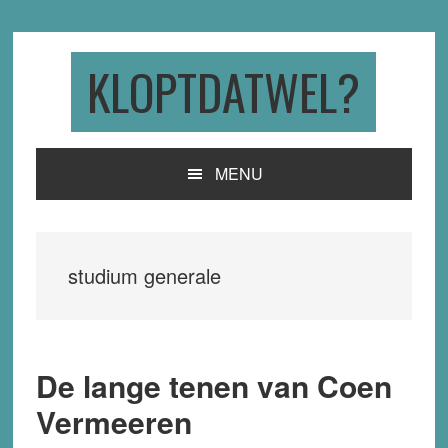
Skip
Skip
Skip
to
to
to
primary
main
primary
KLOPTDATWEL?
navigation
content
sidebar
MENU
studium generale
De lange tenen van Coen
Vermeeren