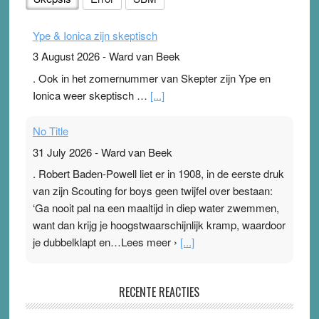
Ype & Ionica zijn skeptisch
3 August 2026
-
Ward van Beek
. Ook in het zomernummer van Skepter zijn Ype en
Ionica weer skeptisch …
[...]
No Title
31 July 2026
-
Ward van Beek
. Robert Baden-Powell liet er in 1908, in de eerste druk
van zijn Scouting for boys geen twijfel over bestaan:
‘Ga nooit pal na een maaltijd in diep water zwemmen,
want dan krijg je hoogstwaarschijnlijk kramp, waardoor
je dubbelklapt en…Lees meer ›
[...]
Pleisterplakkers in de topspsort
RECENTE REACTIES
31 July 2026
-
Ward van Beek