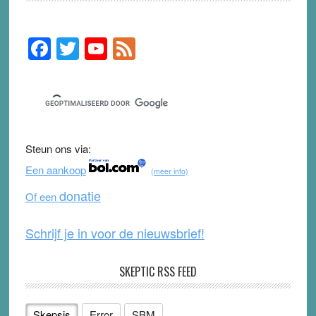
F
T
Y
F
Primary
Sidebar
a
wi
o
e
c
tt
u
e
e
er
T
d
b
u
Steun ons via:
o
b
Een aankoop
(meer info)
o
e
donatie
Of een
k
Schrijf je in voor de nieuwsbrief!
SKEPTIC RSS FEED
Skepsis
Error
SBM