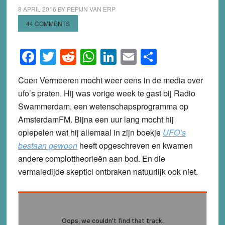
8 APRIL 2016
BY
PEPIJN VAN ERP
44 COMMENTS
Facebook
Twitter
Reddit
WhatsApp
LinkedIn
Email
Share
Coen Vermeeren mocht weer eens in de media over
ufo’s praten. Hij was vorige week te gast bij Radio
Swammerdam, een wetenschapsprogramma op
AmsterdamFM. Bijna een uur lang mocht hij
oplepelen wat hij allemaal in zijn boekje
UFO’s
bestaan gewoon
heeft opgeschreven en kwamen
andere complottheorieën aan bod. En die
vermaledijde skeptici ontbraken natuurlijk ook niet.