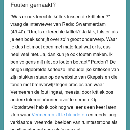
Fouten gemaakt?
“Was er ook terechte kritiek tussen de kritieken?”
vraag de interviewer van Radio Swammerdam
(43:40). “Um, is er terechte kritiek? Ja kijk, luister, als
je een boek schrijft over zo’n groot onderwerp. Waar
je dus het moet doen met materiaal wat er is, dus
heel veel niet. Ja, dan kun je ook fouten maken. Ik
ben volgens mij niet op fouten betrapt.” Pardon? De
enige uitgebreide serieuze inhoudelijke kritieken van
zijn stukken staan op de website van Skepsis en die
tonen met bronverwijzingen precies aan waar
Vermeeren de fout ingaat, meestal door kritiekloos
andere internetbronnen over te nemen. Op
Kloptdatwel heb ik ook nog wel eens een keer laten
zien waar
Vermeeren zit te blunderen
en reeds lang
verklaarde ‘vreemde’ beelden van ruimtestations als
bewijsmateriaal voor ufo’s aanziet.