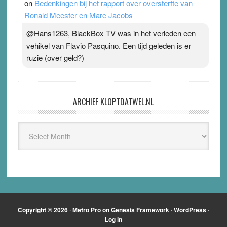
on
Bedenkingen bij het rapport over oversterfte van
Ronald Meester en Marc Jacobs
@Hans1263, BlackBox TV was in het verleden een
vehikel van Flavio Pasquino. Een tijd geleden is er
ruzie (over geld?)
ARCHIEF KLOPTDATWEL.NL
Archief
Kloptdatwel.nl
Copyright © 2026 ·
Metro Pro
on
Genesis Framework
·
WordPress
·
Log in