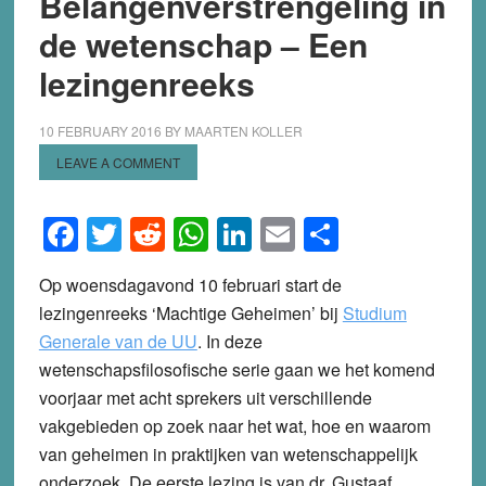
Belangenverstrengeling in
de wetenschap – Een
lezingenreeks
10 FEBRUARY 2016
BY
MAARTEN KOLLER
LEAVE A COMMENT
Facebook
Twitter
Reddit
WhatsApp
LinkedIn
Email
Share
Op woensdagavond 10 februari start de
lezingenreeks ‘Machtige Geheimen’ bij
Studium
Generale van de UU
. In deze
wetenschapsfilosofische serie gaan we het komend
voorjaar met acht sprekers uit verschillende
vakgebieden op zoek naar het wat, hoe en waarom
van geheimen in praktijken van wetenschappelijk
onderzoek. De eerste lezing is van dr. Gustaaf