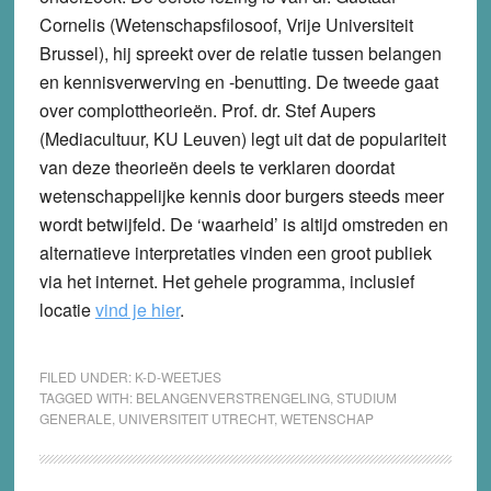
Cornelis (Wetenschapsfilosoof, Vrije Universiteit
Brussel), hij spreekt over de relatie tussen belangen
en kennisverwerving en -benutting. De tweede gaat
over complottheorieën. Prof. dr. Stef Aupers
(Mediacultuur, KU Leuven) legt uit dat de populariteit
van deze theorieën deels te verklaren doordat
wetenschappelijke kennis door burgers steeds meer
wordt betwijfeld. De ‘waarheid’ is altijd omstreden en
alternatieve interpretaties vinden een groot publiek
via het internet. Het gehele programma, inclusief
locatie
vind je hier
.
FILED UNDER:
K-D-WEETJES
TAGGED WITH:
BELANGENVERSTRENGELING
,
STUDIUM
GENERALE
,
UNIVERSITEIT UTRECHT
,
WETENSCHAP