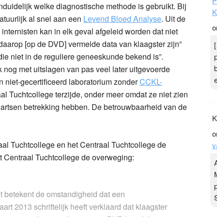
P
nduidelijk welke diagnostische methode is gebruikt. Bij
K
tuurlijk al snel aan een
Levend Bloed Analyse
. Uit de
o
internisten kan in elk geval afgeleid worden dat niet
daarop [op de DVD] vermelde data van klaagster zijn”
e niet in de reguliere geneeskunde bekend is”.
 nog met uitslagen van pas veel later uitgevoerde
n niet-gecertificeerd laboratorium zonder
CCKL-
raal Tuchtcollege terzijde, onder meer omdat ze niet zien
 artsen betrekking hebben. De betrouwbaarheid van de
K
o
naal Tuchtcollege en het Centraal Tuchtcollege de
v
t Centraal Tuchtcollege de overweging:
t betekent de omstandigheid dat een
t 2013 schriftelijk heeft verklaard dat klaagster