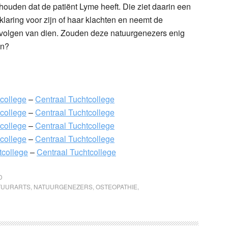
houden dat de patiënt Lyme heeft. Die ziet daarin een
klaring voor zijn of haar klachten en neemt de
evolgen van dien. Zouden deze natuurgenezers enig
en?
college
–
Centraal Tuchtcollege
college
–
Centraal Tuchtcollege
college
–
Centraal Tuchtcollege
college
–
Centraal Tuchtcollege
tcollege
–
Centraal Tuchtcollege
D
TUURARTS
,
NATUURGENEZERS
,
OSTEOPATHIE
,