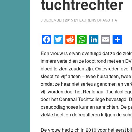
tuchtrechter
3 DECEMBER 2015
BY
LAURENS DRAGSTRA
Facebook
Twitter
Reddit
WhatsApp
LinkedI
Emai
S
Een vrouw is ervan overtuigd dat ze de zie
immers verteld en ze loopt rond met een DV
bloed te zien zouden zijn. Ontevreden ove
sleept ze vijf artsen – twee huisartsen, twe
omdat ze haar niet serieus genomen en ve
vijf worden door het Regionaal Tuchtcolleg
door het Centraal Tuchtcollege bevestigd. D
pseudodiagnoses kunnen aanrichten. De pati
ziekte heeft en de regulieren krijgen de schu
De vrouw had zich in 2010 voor het eerst bi