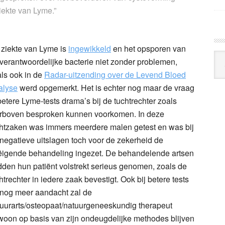
ziekte van Lyme.”
ziekte van Lyme is
ingewikkeld
en het opsporen van
Arc
verantwoordelijke bacterie niet zonder problemen,
Klo
ls ook in de
Radar-uitzending over de Levend Bloed
alyse
werd opgemerkt. Het is echter nog maar de vraag
betere Lyme-tests drama’s bij de tuchtrechter zoals
erboven besproken kunnen voorkomen. In deze
htzaken was immers meerdere malen getest en was bij
negatieve uitslagen toch voor de zekerheid de
ëigende behandeling ingezet. De behandelende artsen
den hun patiënt volstrekt serieus genomen, zoals de
htrechter in iedere zaak bevestigt. Ook bij betere tests
nog meer aandacht zal de
uurarts/osteopaat/natuurgeneeskundig therapeut
oon op basis van zijn ondeugdelijke methodes blijven