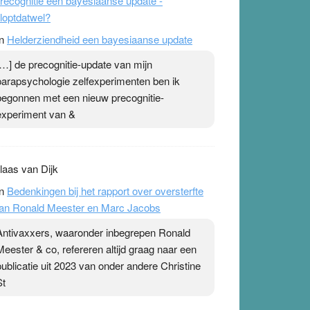
recognitie een bayesiaanse update -
loptdatwel?
n
Helderziendheid een bayesiaanse update
[…] de precognitie-update van mijn
parapsychologie zelfexperimenten ben ik
begonnen met een nieuw precognitie-
experiment van &
laas van Dijk
n
Bedenkingen bij het rapport over oversterfte
an Ronald Meester en Marc Jacobs
Antivaxxers, waaronder inbegrepen Ronald
Meester & co, refereren altijd graag naar een
publicatie uit 2023 van onder andere Christine
St