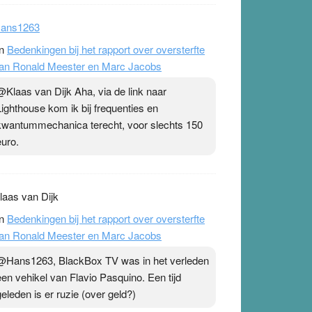
ans1263
n
Bedenkingen bij het rapport over oversterfte
an Ronald Meester en Marc Jacobs
@Klaas van Dijk Aha, via de link naar
Lighthouse kom ik bij frequenties en
kwantummechanica terecht, voor slechts 150
euro.
laas van Dijk
n
Bedenkingen bij het rapport over oversterfte
an Ronald Meester en Marc Jacobs
@Hans1263, BlackBox TV was in het verleden
een vehikel van Flavio Pasquino. Een tijd
geleden is er ruzie (over geld?)