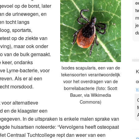
e
evoel op de borst, later
t
an de urinewegen, en
m
en tocht langs
j
loog, sportarts,
d
etest op de ziekte van
ving), maar ook onder
P
o van de buik gemaakt.
3
e keer, ondanks
.
Ixodes scapularis, een van de
eve Lyme-bacterie, voor
K
t
tekensoorten verantwoordelijk
even. Als er al een
o
voor het overdragen van de
v
h echt morsdood.
borreliabacterie (foto: Scott
v
D
Bauer, via Wikimedia
g
Commons)
 voor alternatieve
z
d en de klaagster een
t
gegeven. In de uitspraken is enkele malen sprake van
agde huisartsen noteerde: “Vervolgens heeft osteopaat
 Het Centraal Tuchtcollege rept dan weer van een