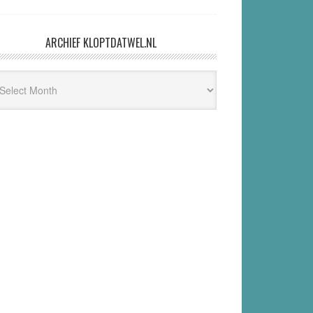
ARCHIEF KLOPTDATWEL.NL
hief
ptdatwel.nl