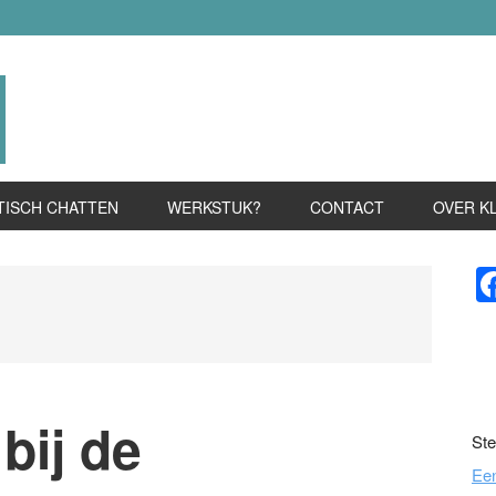
TISCH CHATTEN
WERKSTUK?
CONTACT
OVER K
P
S
bij de
Ste
Ee