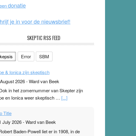
o
e
donatie
 een
k
hrijf je in voor de nieuwsbrief!
SKEPTIC RSS FEED
kepsis
Error
SBM
pe & Ionica zijn skeptisch
 August 2026
-
Ward van Beek
 Ook in het zomernummer van Skepter zijn
pe en Ionica weer skeptisch …
[...]
o Title
1 July 2026
-
Ward van Beek
 Robert Baden-Powell liet er in 1908, in de