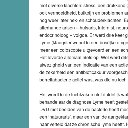
met diverse klachten: stress, een drukkend g
ook vermoeidheid, buikpijn en problemen a
nog weer later nek- en schouderklachten. E
allerhande artsen – huisarts, internist, neuro
endocrinoloog – volgde. Er werd drie keer g
Lyme (klaagster woont in een bosrijke omge
meer een coloscopie uitgevoerd en een ech
Het leverde allemaal niets op. Wel werd dri
afwezigheid van een indicatie van een acti
de zekerheid een antibioticakuur voorgeschr
borreliabacterie actief was, was die nu toc
Het wordt in de tuchtzaken niet duidelijk wat
behandelaar de diagnose Lyme heeft gestel
DVD met beelden van de bacterie heeft mee
een ‘natuurarts’, maar een van de aangekla
haar verteld dat ze chronische lyme heeft”.