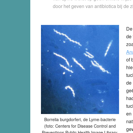
door het geven van antibiotica bij de 
De 
de 
zoa
An
of 
hi
tuc
de 
ge
had
tuc
en 
Borrelia burgdorferi, de Lyme-bacterie
nat
(foto: Centers for Disease Control and
gew
Preventions Public Health Image Library,