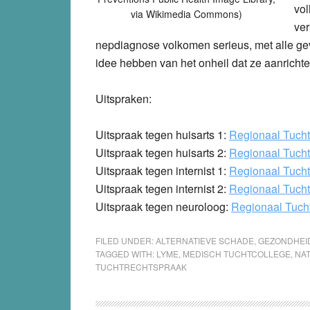
vol
via Wikimedia Commons)
ver
nepdiagnose volkomen serieus, met alle g
idee hebben van het onheil dat ze aanricht
Uitspraken:
Uitspraak tegen huisarts 1:
Regionaal Tucht
Uitspraak tegen huisarts 2:
Regionaal Tucht
Uitspraak tegen internist 1:
Regionaal Tucht
Uitspraak tegen internist 2:
Regionaal Tucht
Uitspraak tegen neuroloog:
Regionaal Tuch
FILED UNDER:
ALTERNATIEVE SCHADE
,
GEZONDHEI
TAGGED WITH:
LYME
,
MEDISCH TUCHTCOLLEGE
,
NA
TUCHTRECHTSPRAAK