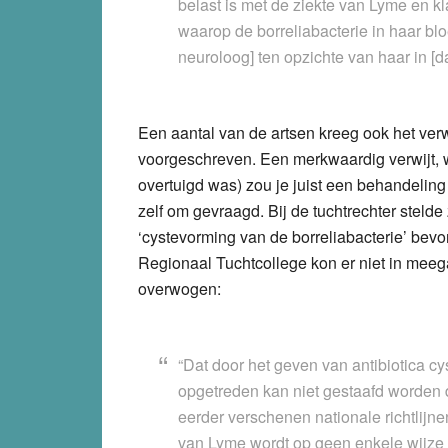
belast is met de ziekte van Lyme en k
waarop de borreliabacterie in haar bloed
neuroloog] ten opzichte van haar in [da
Een aantal van de artsen kreeg ook het verw
voorgeschreven. Een merkwaardig verwijt, 
overtuigd was) zou je juist een behandeling
zelf om gevraagd. Bij de tuchtrechter steld
‘cystevorming van de borreliabacterie’ bev
Regionaal Tuchtcollege kon er niet in meeg
overwogen:
“Dat door het geven van antibiotica cy
opgetreden kan niet gestaafd worden
eerder verschenen nationale richtlijne
van Lyme wordt op geen enkele wijze