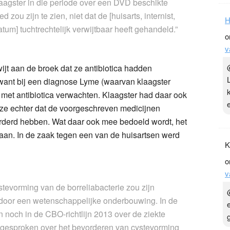
laagster in die periode over een DVD beschikte
 zou zijn te zien, niet dat de [huisarts, internist,
H
tum] tuchtrechtelijk verwijtbaar heeft gehandeld.”
o
v
ijt aan de broek dat ze antibiotica hadden
want bij een diagnose Lyme (waarvan klaagster
 met antibiotica verwachten. Klaagster had daar ook
e ze echter dat de voorgeschreven medicijnen
orderd hebben. Wat daar ook mee bedoeld wordt, het
aan. In de zaak tegen een van de huisartsen werd
K
o
v
stevorming van de borreliabacterie zou zijn
 door een wetenschappelijke onderbouwing. In de
n noch in de CBO-richtlijn 2013 over de ziekte
 gesproken over het bevorderen van cystevorming