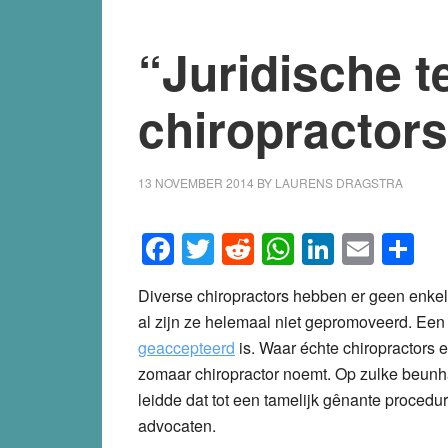
“Juridische t
chiropractor
13 NOVEMBER 2014
BY
LAURENS DRAGSTRA
Facebook
Twitter
Reddit
WhatsApp
LinkedI
Emai
S
Diverse chiropractors hebben er geen enkel
al zijn ze helemaal niet gepromoveerd. Een 
geaccepteerd
is. Waar échte chiropractors e
zomaar chiropractor noemt. Op zulke beunh
leidde dat tot een tamelijk gênante procedur
advocaten.