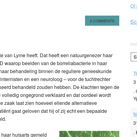
Of
Sc
4 COMMENTS
n
l
hare
kte van Lyme heeft. Dat heeft een natuurgenezer haar
S
D waarop beelden van de borreliabacterie in haar
r haar behandeling binnen de reguliere geneeskunde
Y
e internisten en een neuroloog – voor de tuchtrechter
3
rkeerd behandeld zouden hebben. De klachten tegen de
.
e volledig ongegrond verklaard en dat oordeel wordt
Y
e zaak laat zien hoeveel ellende alternatieve
ënt gaat geloven dat hij of zij echt een bepaalde
N
ld.
3
.
j haar huisarts gemeld