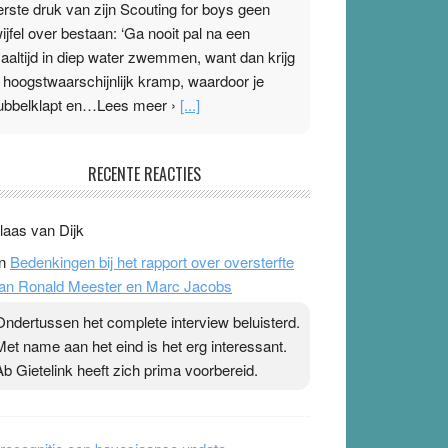
erste druk van zijn Scouting for boys geen
wijfel over bestaan: ‘Ga nooit pal na een
aaltijd in diep water zwemmen, want dan krijg
e hoogstwaarschijnlijk kramp, waardoor je
ubbelklapt en…Lees meer ›
[...]
leisterplakkers in de topspsort
RECENTE REACTIES
1 July 2026
-
Ward van Beek
 Na mondtape is nu de neuspleister in trek bij
laas van Dijk
opsporters. Ze hopen ermee hun hartslag te
n
Bedenkingen bij het rapport over oversterfte
erlagen terwijl ze meer zuurstof opnemen.
an Ronald Meester en Marc Jacobs
aarop heeft zo’n pleister geen effect. Maar het
evoel ‘makkelijker te ademen’ kan goud waard
Ondertussen het complete interview beluisterd.
ijn. Door…Lees meer Pleisterplakkers in de
Met name aan het eind is het erg interessant.
opspsort ›
[...]
Ab Gietelink heeft zich prima voorbereid.