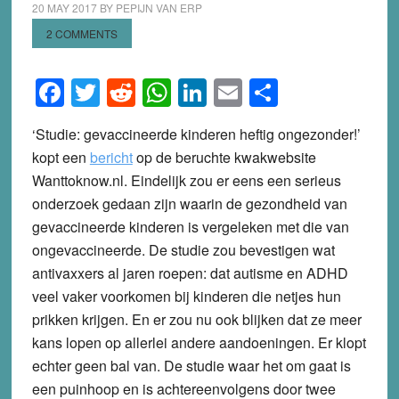
20 MAY 2017
BY
PEPIJN VAN ERP
2 COMMENTS
Facebook
Twitter
Reddit
WhatsApp
LinkedIn
Email
Share
‘Studie: gevaccineerde kinderen heftig ongezonder!’
kopt een
bericht
op de beruchte kwakwebsite
Wanttoknow.nl. Eindelijk zou er eens een serieus
onderzoek gedaan zijn waarin de gezondheid van
gevaccineerde kinderen is vergeleken met die van
ongevaccineerde. De studie zou bevestigen wat
antivaxxers al jaren roepen: dat autisme en ADHD
veel vaker voorkomen bij kinderen die netjes hun
prikken krijgen. En er zou nu ook blijken dat ze meer
kans lopen op allerlei andere aandoeningen. Er klopt
echter geen bal van. De studie waar het om gaat is
een puinhoop en is achtereenvolgens door twee