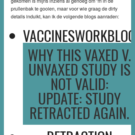
gekomen is mijns inziens al genoeg om ‘m in de
prullenbak te gooien, maar voor wie graag de dirty
details induikt, kan ik de volgende blogs aanraden:
VACCINESWORKBLO
WHY THIS VAXED V.
UNVAXED STUDY IS
NOT VALID:
UPDATE: STUDY
RETRACTED AGAIN.