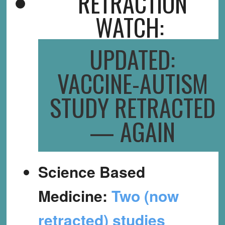
RETRACTION
WATCH:
UPDATED:
VACCINE-AUTISM
STUDY RETRACTED
— AGAIN
Science Based
Medicine:
Two (now
retracted) studies