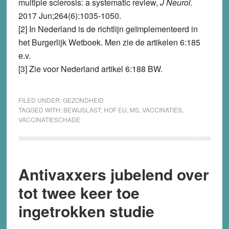
multiple sclerosis: a systematic review,
J Neurol.
2017 Jun;264(6):1035-1050.
[2] In Nederland is de richtlijn geïmplementeerd in
het Burgerlijk Wetboek. Men zie de artikelen 6:185
e.v.
[3] Zie voor Nederland artikel 6:188 BW.
FILED UNDER:
GEZONDHEID
TAGGED WITH:
BEWIJSLAST
,
HOF EU
,
MS
,
VACCINATIES
,
VACCINATIESCHADE
Antivaxxers jubelend over
tot twee keer toe
ingetrokken studie