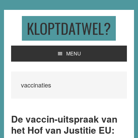
Skip
Skip
Skip
to
to
to
primary
main
primary
KLOPTDATWEL?
navigation
content
sidebar
MENU
vaccinaties
De vaccin-uitspraak van
het Hof van Justitie EU: