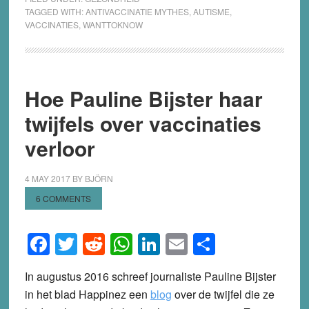
TAGGED WITH:
ANTIVACCINATIE MYTHES
,
AUTISME
,
VACCINATIES
,
WANTTOKNOW
Hoe Pauline Bijster haar
twijfels over vaccinaties
verloor
4 MAY 2017
BY
BJÖRN
6 COMMENTS
Facebook
Twitter
Reddit
WhatsApp
LinkedIn
Email
Share
In augustus 2016 schreef journaliste Pauline Bijster
in het blad Happinez een
blog
over de twijfel die ze