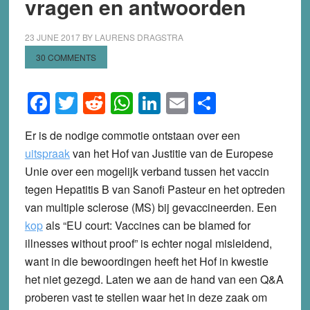
vragen en antwoorden
23 JUNE 2017
BY
LAURENS DRAGSTRA
30 COMMENTS
Facebook
Twitter
Reddit
WhatsApp
LinkedIn
Email
Share
Er is de nodige commotie ontstaan over een
uitspraak
van het Hof van Justitie van de Europese
Unie over een mogelijk verband tussen het vaccin
tegen Hepatitis B van Sanofi Pasteur en het optreden
van multiple sclerose (MS) bij gevaccineerden. Een
kop
als “EU court: Vaccines can be blamed for
illnesses without proof” is echter nogal misleidend,
want in die bewoordingen heeft het Hof in kwestie
het niet gezegd. Laten we aan de hand van een Q&A
proberen vast te stellen waar het in deze zaak om