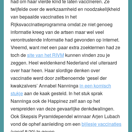
had om haar vierde kind te laten vaccineren. Ze
twijfelde over de werkzaamheid en noodzakelijkheid
van bepaalde vaccinaties in het
Rijksvaccinatieprogramma omdat ze niet genoeg
informatie kreeg van de artsen maar wel veel
verontrustende informatie had gevonden op internet.
Vreemd, want met een paar extra zoektermen had ze
toch de
site van het RIVM
kunnen vinden zou je
zeggen. Heel weldenkend Nederland viel uiteraard
over haar heen. Haar slordige denken over
vaccinatie werd door zelfbenoemde ‘gesel der
kwakzalvers’ Annabel Nanninga
in een komisch
stukje
aan de kaak gesteld. In het stuk sprak
Nanninga ook de Happinez zelf aan op het
verspreiden van deze gevaarlijke denkdwalingen.
Ook Skepsis Pyramidependel winnaar Arjen Lubach
vond de ophef aanleiding om een
bijlesje vaccinaties
(vanaf 8:20) te geven.