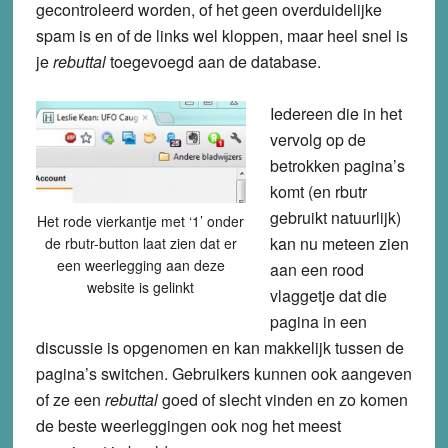
gecontroleerd worden, of het geen overduidelijke
spam is en of de links wel kloppen, maar heel snel is
je
rebuttal
toegevoegd aan de database.
Iedereen die in het
vervolg op de
betrokken pagina’s
komt (en rbutr
gebruikt natuurlijk)
Het rode vierkantje met ‘1’ onder
kan nu meteen zien
de rbutr-button laat zien dat er
een weerlegging aan deze
aan een rood
website is gelinkt
vlaggetje dat die
pagina in een
discussie is opgenomen en kan makkelijk tussen de
pagina’s switchen. Gebruikers kunnen ook aangeven
of ze een
rebuttal
goed of slecht vinden en zo komen
de beste weerleggingen ook nog het meest