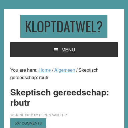
Skip
Skip
Skip
to
to
to
primary
main
primary
KLOPTDATWEL?
navigation
content
sidebar
MENU
You are here:
Home
/
Algemeen
/
Skeptisch
gereedschap: rbutr
Skeptisch gereedschap:
rbutr
18 JUNE 2012
BY
PEPIJN VAN ERP
507 COMMENTS