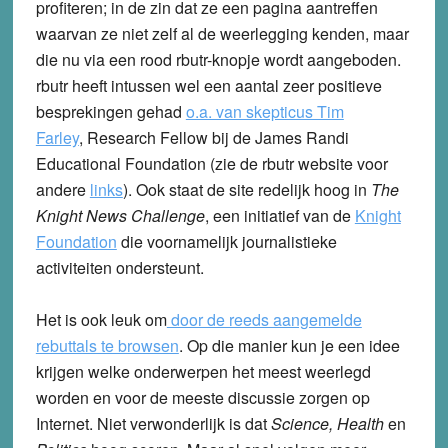
profiteren; in de zin dat ze een pagina aantreffen
waarvan ze niet zelf al de weerlegging kenden, maar
die nu via een rood rbutr-knopje wordt aangeboden.
rbutr heeft intussen wel een aantal zeer positieve
besprekingen gehad
o.a. van skepticus Tim
Farley
,
Research Fellow bij de James Randi
Educational Foundation (zie de rbutr website voor
andere
links
). Ook staat de site redelijk hoog in
The
Knight News Challenge
, een initiatief van de
Knight
Foundation
die voornamelijk journalistieke
activiteiten ondersteunt.
Het is ook leuk om
door de reeds aangemelde
rebuttals te browsen
. Op die manier kun je een idee
krijgen welke onderwerpen het meest weerlegd
worden en voor de meeste discussie zorgen op
Internet. Niet verwonderlijk is dat
Science, Health
en