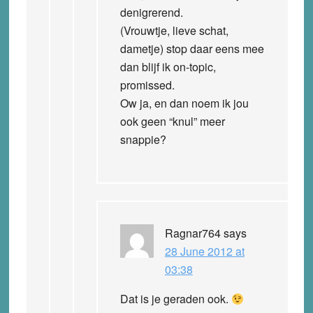
denigrerend.
(Vrouwtje, lieve schat,
dametje) stop daar eens mee
dan blijf ik on-topic,
promissed.
Ow ja, en dan noem ik jou
ook geen “knul” meer
snappie?
Ragnar764
says
28 June 2012 at
03:38
Dat is je geraden ook.