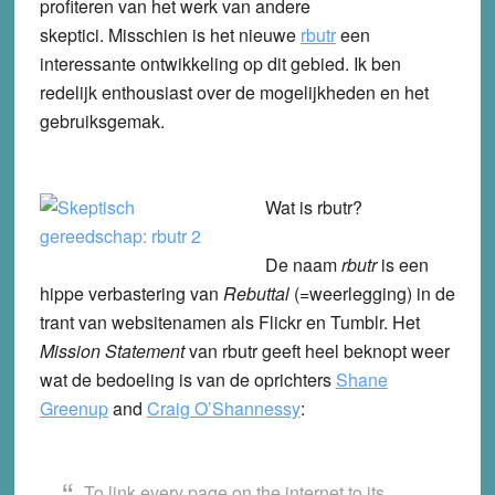
profiteren van het werk van andere
skeptici. Misschien is het nieuwe
rbutr
een
interessante ontwikkeling op dit gebied. Ik ben
redelijk enthousiast over de mogelijkheden en het
gebruiksgemak.
Wat is rbutr?
De naam
rbutr
is een
hippe verbastering van
Rebuttal
(=weerlegging) in de
trant van websitenamen als Flickr en Tumblr. Het
Mission Statement
van rbutr geeft heel beknopt weer
wat de bedoeling is van de oprichters
Shane
Greenup
and
Craig O’Shannessy
:
To link every page on the internet to its