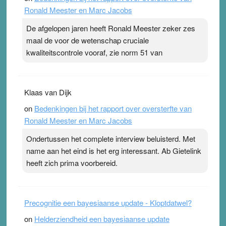
Ronald Meester en Marc Jacobs
pleister geen effect. Maar het gevoel ‘makkelijker te
ademen’ kan goud waard zijn. Door…Lees meer
De afgelopen jaren heeft Ronald Meester zeker zes
Pleisterplakkers in de topspsort ›
[...]
maal de voor de wetenschap cruciale
kwaliteitscontrole vooraf, zie norm 51 van
Klaas van Dijk
on
Bedenkingen bij het rapport over oversterfte van
Ronald Meester en Marc Jacobs
Ondertussen het complete interview beluisterd. Met
name aan het eind is het erg interessant. Ab Gietelink
heeft zich prima voorbereid.
Precognitie een bayesiaanse update - Kloptdatwel?
on
Helderziendheid een bayesiaanse update