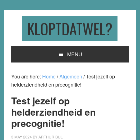
Skip
Skip
Skip
to
to
to
primary
main
primary
KLOPTDATWEL?
navigation
content
sidebar
MENU
You are here:
Home
/
Algemeen
/
Test jezelf op
helderziendheid en precognitie!
Test jezelf op
helderziendheid en
precognitie!
3 MAY 2024
BY
ARTHUR BIJL