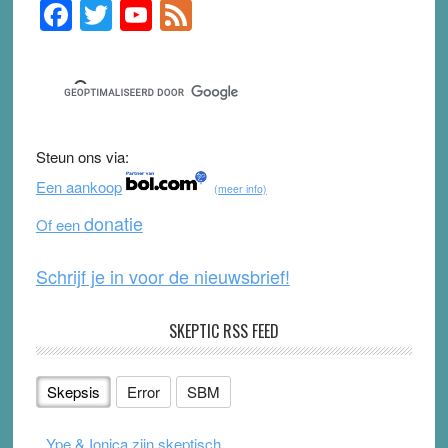
F
T
Y
F
Primary
Sidebar
a
wi
o
e
c
tt
u
e
e
er
T
d
b
u
Steun ons via:
o
b
Een aankoop
(meer info)
o
e
donatie
Of een
k
Schrijf je in voor de nieuwsbrief!
SKEPTIC RSS FEED
Skepsis
Error
SBM
Ype & Ionica zijn skeptisch