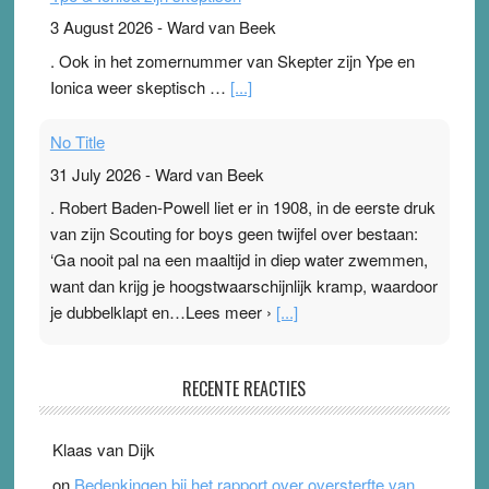
3 August 2026
-
Ward van Beek
. Ook in het zomernummer van Skepter zijn Ype en
Ionica weer skeptisch …
[...]
No Title
31 July 2026
-
Ward van Beek
. Robert Baden-Powell liet er in 1908, in de eerste druk
van zijn Scouting for boys geen twijfel over bestaan:
‘Ga nooit pal na een maaltijd in diep water zwemmen,
want dan krijg je hoogstwaarschijnlijk kramp, waardoor
je dubbelklapt en…Lees meer ›
[...]
Pleisterplakkers in de topspsort
RECENTE REACTIES
31 July 2026
-
Ward van Beek
. Na mondtape is nu de neuspleister in trek bij
Klaas van Dijk
topsporters. Ze hopen ermee hun hartslag te verlagen
on
Bedenkingen bij het rapport over oversterfte van
terwijl ze meer zuurstof opnemen. Daarop heeft zo’n