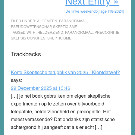
Next Entry »
De linke weekendbijlage (18-2024)
FILED UNDER:
ALGEMEEN
,
PARANORMAAL
,
PSEUDOWETENSCHAP
,
SKEPTICISME
TAGGED WITH:
HELDERZIEND
,
PARANORMAAL
,
PRECOGNITIE
,
SKEPSIS CONGRES
,
SKEPTICISME
Reader
Trackbacks
Interactions
Korte Skeptische terugblik van 2025 - Kloptdatwel?
says:
29 December 2025 at 13:46
[…] je het boek gebruiken om eigen skeptische
experimenten op te zetten over bijvoorbeeld
telepathie, helderziendheid en precognitie. Het
meest verassende? Dat ondanks zijn statistische
achtergrond hij aangeeft dat als er echt […]