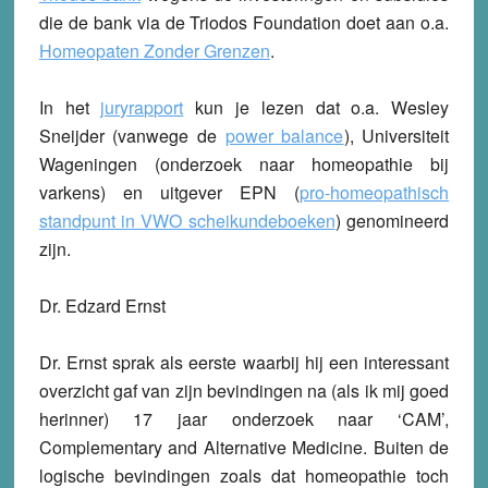
die de bank via de Triodos Foundation doet aan o.a.
Homeopaten Zonder Grenzen
.
In het
juryrapport
kun je lezen dat o.a. Wesley
Sneijder (vanwege de
power balance
), Universiteit
Wageningen (onderzoek naar homeopathie bij
varkens) en uitgever EPN (
pro-homeopathisch
standpunt in VWO scheikundeboeken
) genomineerd
zijn.
Dr. Edzard Ernst
Dr. Ernst sprak als eerste waarbij hij een interessant
overzicht gaf van zijn bevindingen na (als ik mij goed
herinner) 17 jaar onderzoek naar ‘CAM’,
Complementary and Alternative Medicine. Buiten de
logische bevindingen zoals dat homeopathie toch