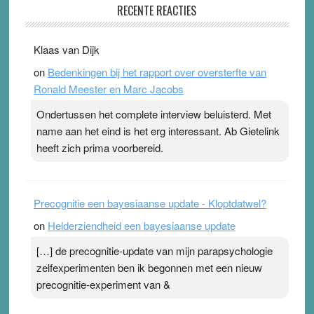
RECENTE REACTIES
31 July 2026
-
Ward van Beek
. Na mondtape is nu de neuspleister in trek bij
Klaas van Dijk
topsporters. Ze hopen ermee hun hartslag te verlagen
on
Bedenkingen bij het rapport over oversterfte van
terwijl ze meer zuurstof opnemen. Daarop heeft zo’n
Ronald Meester en Marc Jacobs
pleister geen effect. Maar het gevoel ‘makkelijker te
ademen’ kan goud waard zijn. Door…Lees meer
Ondertussen het complete interview beluisterd. Met
Pleisterplakkers in de topspsort ›
[...]
name aan het eind is het erg interessant. Ab Gietelink
heeft zich prima voorbereid.
Precognitie een bayesiaanse update - Kloptdatwel?
on
Helderziendheid een bayesiaanse update
[…] de precognitie-update van mijn parapsychologie
zelfexperimenten ben ik begonnen met een nieuw
precognitie-experiment van &