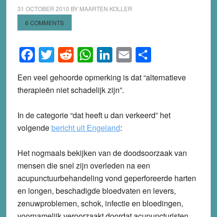
31 OCTOBER 2010
BY
MAARTEN KOLLER
6 COMMENTS
Facebook
Twitter
Reddit
WhatsApp
LinkedIn
Email
Share
Een veel gehoorde opmerking is dat “alternatieve
therapieën niet schadelijk zijn”.
In de categorie “dat heeft u dan verkeerd” het
volgende
bericht uit Engeland
:
Het nogmaals bekijken van de doodsoorzaak van
mensen die snel zijn overleden na een
acupunctuurbehandeling vond geperforeerde harten
en longen, beschadigde bloedvaten en levers,
zenuwproblemen, schok, infectie en bloedingen,
voornamelijk veroorzaakt doordat acupuncturisten