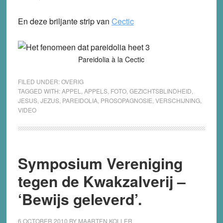
En deze briljante strip van
Cectic
Pareidolia à la Cectic
FILED UNDER:
OVERIG
TAGGED WITH:
APPEL
,
APPELS
,
FOTO
,
GEZICHTSBLINDHEID
,
JESUS
,
JEZUS
,
PAREIDOLIA
,
PROSOPAGNOSIE
,
VERSCHIJNING
,
VIDEO
Symposium Vereniging
tegen de Kwakzalverij –
‘Bewijs geleverd’.
6 OCTOBER 2010
BY
MAARTEN KOLLER