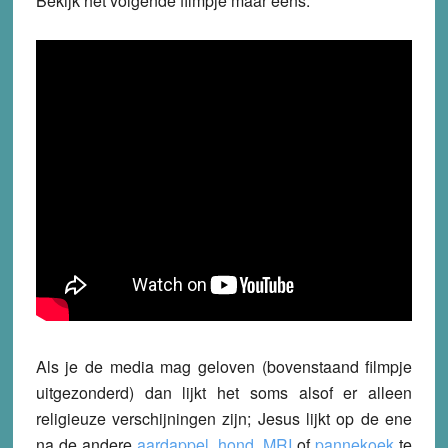
Bekijk het volgende filmpje maar eens:
Als je de media mag geloven (bovenstaand filmpje
uitgezonderd) dan lijkt het soms alsof er alleen
religieuze verschijningen zijn; Jesus lijkt op de ene
na de andere
aardappel
,
hond
,
MRI
of
pannekoek
te