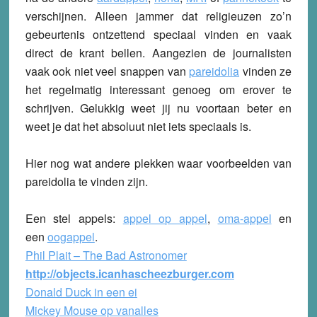
verschijnen. Alleen jammer dat religieuzen zo’n
gebeurtenis ontzettend speciaal vinden en vaak
direct de krant bellen. Aangezien de journalisten
vaak ook niet veel snappen van
pareidolia
vinden ze
het regelmatig interessant genoeg om erover te
schrijven. Gelukkig weet jij nu voortaan beter en
weet je dat het absoluut niet iets speciaals is.
Hier nog wat andere plekken waar voorbeelden van
pareidolia te vinden zijn.
Een stel appels:
appel op appel
,
oma-appel
en
een
oogappel
.
Phil Plait – The Bad Astronomer
http://objects.icanhascheezburger.com
Donald Duck in een ei
Mickey Mouse op vanalles