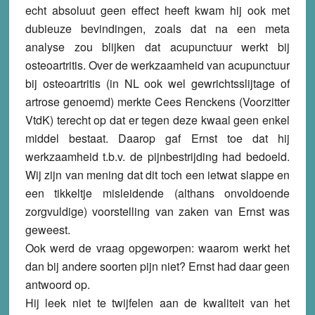
echt absoluut geen effect heeft kwam hij ook met
dubieuze bevindingen, zoals dat na een meta
analyse zou blijken dat acupunctuur werkt bij
osteoartritis. Over d
e werkzaamheid van acupunctuur
bij osteoartritis (in NL ook wel gewrichtsslijtage of
artrose genoemd) merkte Cees Renckens (Voorzitter
VtdK) terecht op dat er tegen deze kwaal geen enkel
middel bestaat. Daarop gaf Ernst toe dat hij
werkzaamheid t.b.v. de pijnbestrijding had bedoeld.
Wij zijn van mening dat dit toch een ietwat slappe en
een tikkeltje misleidende (althans onvoldoende
zorgvuldige) voorstelling van zaken van Ernst was
geweest.
Ook werd de vraag opgeworpen: waarom werkt het
dan bij andere soorten pijn niet? Ernst had daar geen
antwoord op.
Hij leek niet te twijfelen aan de kwaliteit van het