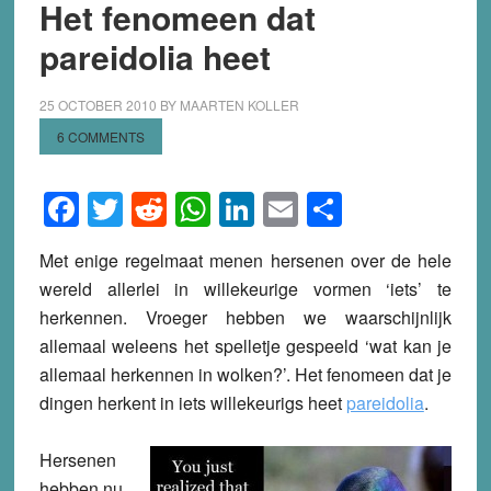
Het fenomeen dat
pareidolia heet
25 OCTOBER 2010
BY
MAARTEN KOLLER
6 COMMENTS
Facebook
Twitter
Reddit
WhatsApp
LinkedIn
Email
Share
Met enige regelmaat menen hersenen over de hele
wereld allerlei in willekeurige vormen ‘iets’ te
herkennen. Vroeger hebben we waarschijnlijk
allemaal weleens het spelletje gespeeld ‘wat kan je
allemaal herkennen in wolken?’. Het fenomeen dat je
dingen herkent in iets willekeurigs heet
pareidolia
.
Hersenen
hebben nu