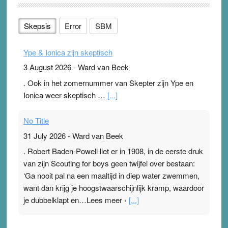
Skepsis
Error
SBM
Ype & Ionica zijn skeptisch
3 August 2026
-
Ward van Beek
. Ook in het zomernummer van Skepter zijn Ype en
Ionica weer skeptisch …
[...]
No Title
31 July 2026
-
Ward van Beek
. Robert Baden-Powell liet er in 1908, in de eerste druk
van zijn Scouting for boys geen twijfel over bestaan:
‘Ga nooit pal na een maaltijd in diep water zwemmen,
want dan krijg je hoogstwaarschijnlijk kramp, waardoor
je dubbelklapt en…Lees meer ›
[...]
Pleisterplakkers in de topspsort