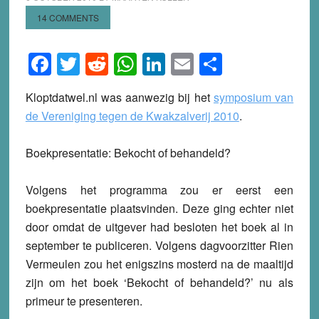
14 COMMENTS
Facebook
Twitter
Reddit
WhatsApp
LinkedIn
Email
Share
Kloptdatwel.nl was aanwezig bij het
symposium van
de Vereniging tegen de Kwakzalverij 2010
.
Boekpresentatie: Bekocht of behandeld?
Volgens het programma zou er eerst een
boekpresentatie plaatsvinden. Deze ging echter niet
door omdat de uitgever had besloten het boek al in
september te publiceren. Volgens dagvoorzitter Rien
Vermeulen zou het enigszins mosterd na de maaltijd
zijn om het boek ‘Bekocht of behandeld?’ nu als
primeur te presenteren.