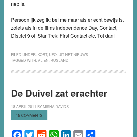
nep is.
Persoonlijk zeg ik: bel me maar als er echt bewijs is,
zoiets als in de films Independence Day, Contact,
District 9 of Star Trek: First Contact etc. Tot dan!
FILED UNDER:
KORT
,
UFO
,
UIT HET NIEUWS
TAGGED WITH:
ALIEN
,
RUSLAND
De Duivel zat erachter
18 APRIL 2011
BY
MISHA DAVIDS
15 COMMENTS
Facebook
Twitter
Reddit
WhatsApp
LinkedIn
Email
Share