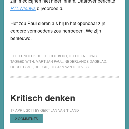
zijn medicijnen niet meer innam. Daarover berichtte
RTL Nieuws
bijvoorbeeld.
Het zou Paul sieren als hij in het openbaar zijn
eerdere vermoedens zou herroepen. We zijn
benieuwd.
FILED UNDER:
(BIJ)GELOOF
,
KORT
,
UIT HET NIEUWS
TAGGED WITH:
MART-JAN PAUL
,
NEDERLANDS DAGBLAD
,
OCCULTISME
,
RELIGIE
,
TRISTAN VAN DER VLIS
Kritisch denken
17 APRIL 2011
BY
GERT JAN VAN 'T LAND
2 COMMENTS