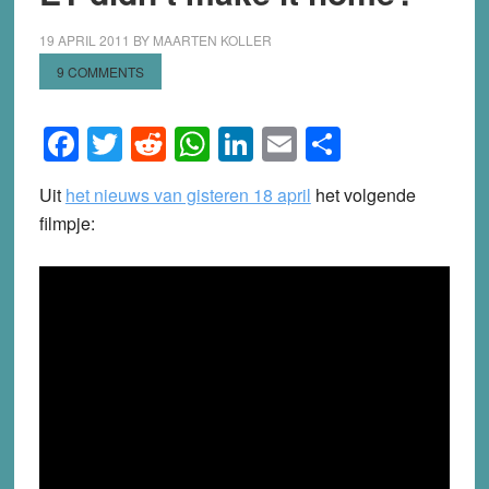
19 APRIL 2011
BY
MAARTEN KOLLER
9 COMMENTS
Facebook
Twitter
Reddit
WhatsApp
LinkedIn
Email
Share
Uit
het nieuws van gisteren 18 april
het volgende
filmpje: