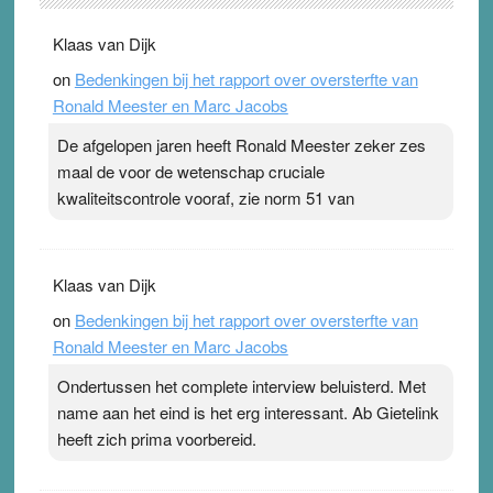
. Na mondtape is nu de neuspleister in trek bij
Klaas van Dijk
topsporters. Ze hopen ermee hun hartslag te verlagen
on
Bedenkingen bij het rapport over oversterfte van
terwijl ze meer zuurstof opnemen. Daarop heeft zo’n
Ronald Meester en Marc Jacobs
pleister geen effect. Maar het gevoel ‘makkelijker te
ademen’ kan goud waard zijn. Door…Lees meer
De afgelopen jaren heeft Ronald Meester zeker zes
Pleisterplakkers in de topspsort ›
[...]
maal de voor de wetenschap cruciale
kwaliteitscontrole vooraf, zie norm 51 van
Klaas van Dijk
on
Bedenkingen bij het rapport over oversterfte van
Ronald Meester en Marc Jacobs
Ondertussen het complete interview beluisterd. Met
name aan het eind is het erg interessant. Ab Gietelink
heeft zich prima voorbereid.