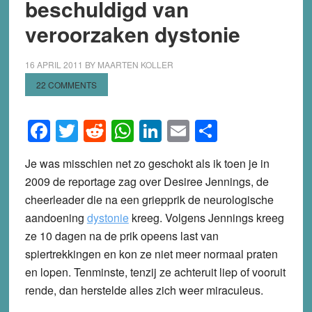
beschuldigd van
veroorzaken dystonie
16 APRIL 2011
BY
MAARTEN KOLLER
22 COMMENTS
Facebook
Twitter
Reddit
WhatsApp
LinkedIn
Email
Share
Je was misschien net zo geschokt als ik toen je in
2009 de reportage zag over Desiree Jennings, de
cheerleader die na een griepprik de neurologische
aandoening
dystonie
kreeg. Volgens Jennings kreeg
ze 10 dagen na de prik opeens last van
spiertrekkingen en kon ze niet meer normaal praten
en lopen. Tenminste, tenzij ze achteruit liep of vooruit
rende, dan herstelde alles zich weer miraculeus.