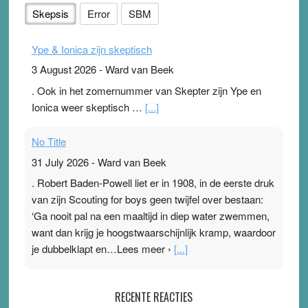
Skepsis
Error
SBM
Ype & Ionica zijn skeptisch
3 August 2026
-
Ward van Beek
. Ook in het zomernummer van Skepter zijn Ype en
Ionica weer skeptisch …
[...]
No Title
31 July 2026
-
Ward van Beek
. Robert Baden-Powell liet er in 1908, in de eerste druk
van zijn Scouting for boys geen twijfel over bestaan:
‘Ga nooit pal na een maaltijd in diep water zwemmen,
want dan krijg je hoogstwaarschijnlijk kramp, waardoor
je dubbelklapt en…Lees meer ›
[...]
Pleisterplakkers in de topspsort
RECENTE REACTIES
31 July 2026
-
Ward van Beek