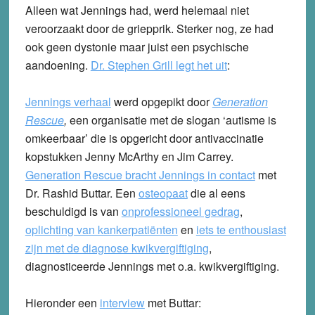
Alleen wat Jennings had, werd helemaal niet
veroorzaakt door de griepprik. Sterker nog, ze had
ook geen dystonie maar juist een psychische
aandoening.
Dr. Stephen Grill legt het uit
:
Jennings verhaal
werd opgepikt door
Generation
Rescue
,
een organisatie met de slogan ‘autisme is
omkeerbaar’ die is opgericht door antivaccinatie
kopstukken Jenny McArthy en Jim Carrey.
Generation Rescue bracht Jennings in contact
met
Dr. Rashid Buttar. Een
osteopaat
die al eens
beschuldigd is van
onprofessioneel gedrag
,
oplichting van kankerpatiënten
en
iets te enthousiast
zijn met de diagnose kwikvergiftiging
,
diagnosticeerde Jennings met o.a. kwikvergiftiging.
Hieronder een
interview
met Buttar: