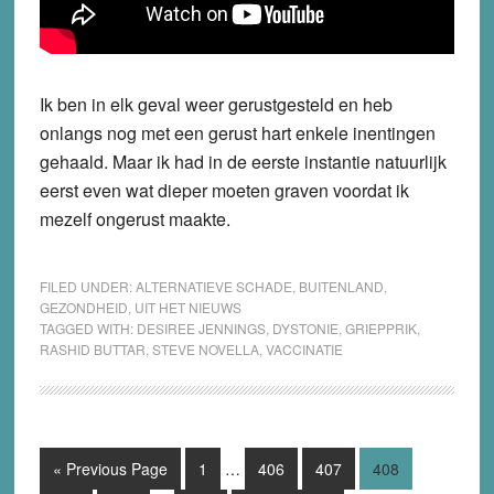
Ik ben in elk geval weer gerustgesteld en heb
onlangs nog met een gerust hart enkele inentingen
gehaald. Maar ik had in de eerste instantie natuurlijk
eerst even wat dieper moeten graven voordat ik
mezelf ongerust maakte.
FILED UNDER:
ALTERNATIEVE SCHADE
,
BUITENLAND
,
GEZONDHEID
,
UIT HET NIEUWS
TAGGED WITH:
DESIREE JENNINGS
,
DYSTONIE
,
GRIEPPRIK
,
RASHID BUTTAR
,
STEVE NOVELLA
,
VACCINATIE
Interim
Go
Page
Page
Page
Page
«
Previous Page
1
…
406
407
408
pages
to