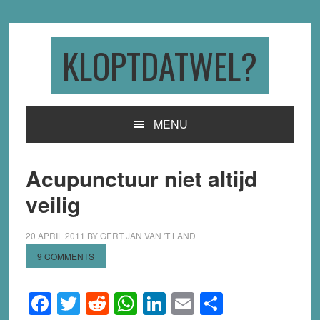
Skip
Skip
Skip
to
to
to
primary
main
primary
KLOPTDATWEL?
navigation
content
sidebar
MENU
Acupunctuur niet altijd
veilig
20 APRIL 2011
BY
GERT JAN VAN 'T LAND
9 COMMENTS
Facebook
Twitter
Reddit
WhatsApp
LinkedIn
Email
Share