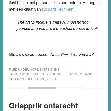
licht hij toe met persoonlijke voorbeelden. Hij begint
met een citaat van
Richard Feynman
:
‘
The first principle is that you must not fool
yourself and you are the easiest person to fool’
http://www.youtube.com/watch?v=Ii6BJKwmaUY
FILED UNDER:
KORT
,
SKEPTICISME
TAGGED WITH:
IGNITE TALK
,
KRITISCH DENKEN
,
RICHARD
COLEMAN
,
SKEPTICISME
,
VIDEO
Griepprik onterecht