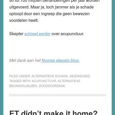
50 tot 100 miljoen behandelingen per jaar worden
uitgevoerd. Maar ja, toch jammer als je schade
oploopt door een ingreep die geen bewezen
voordelen heeft.
Skepter
schreef eerder
over acupunctuur.
Met dank aan het
Noorse skepsis blog.
FILED UNDER:
ALTERNATIEVE SCHADE
,
GEZONDHEID
TAGGED WITH:
ACUPUNCTUUR
,
ALTERNATIEVE
BEHANDELWIJZEN
,
DOODSOORZAAK
ET didn’t make it home?