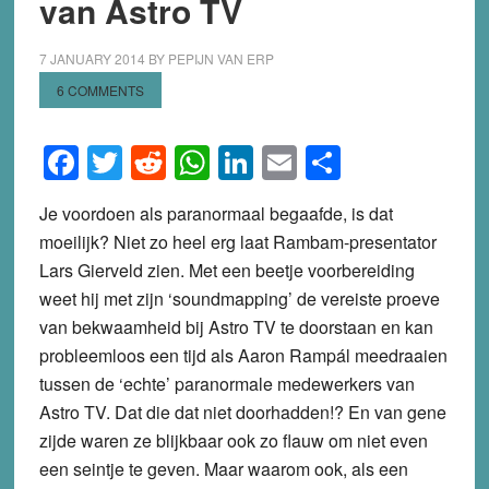
van Astro TV
7 JANUARY 2014
BY
PEPIJN VAN ERP
6 COMMENTS
Facebook
Twitter
Reddit
WhatsApp
LinkedIn
Email
Share
Je voordoen als paranormaal begaafde, is dat
moeilijk? Niet zo heel erg laat Rambam-presentator
Lars Gierveld zien. Met een beetje voorbereiding
weet hij met zijn ‘soundmapping’ de vereiste proeve
van bekwaamheid bij Astro TV te doorstaan en kan
probleemloos een tijd als Aaron Rampál meedraaien
tussen de ‘echte’ paranormale medewerkers van
Astro TV. Dat die dat niet doorhadden!? En van gene
zijde waren ze blijkbaar ook zo flauw om niet even
een seintje te geven. Maar waarom ook, als een