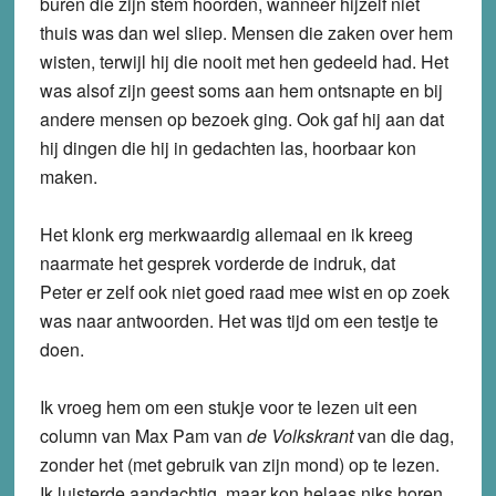
buren die zijn stem hoorden, wanneer hijzelf niet
thuis was dan wel sliep. Mensen die zaken over hem
wisten, terwijl hij die nooit met hen gedeeld had. Het
was alsof zijn geest soms aan hem ontsnapte en bij
andere mensen op bezoek ging. Ook gaf hij aan dat
hij dingen die hij in gedachten las, hoorbaar kon
maken.
Het klonk erg merkwaardig allemaal en ik kreeg
naarmate het gesprek vorderde de indruk, dat
Peter er zelf ook niet goed raad mee wist en op zoek
was naar antwoorden. Het was tijd om een testje te
doen.
Ik vroeg hem om een stukje voor te lezen uit een
column van Max Pam van
de Volkskrant
van die dag,
zonder het (met gebruik van zijn mond) op te lezen.
Ik luisterde aandachtig, maar kon helaas niks horen.