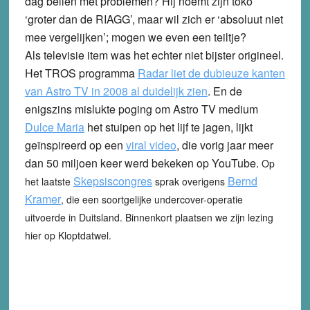
dag bellen met problemen? Hij noemt zijn toko
‘groter dan de RIAGG’, maar wil zich er ‘absoluut niet
mee vergelijken’; mogen we even een teiltje?
Als televisie item was het echter niet bijster origineel.
Het TROS programma
Radar liet de dubieuze kanten
van Astro TV in 2008 al duidelijk zien
. En de
enigszins mislukte poging om Astro TV medium
Dulce Maria
het stuipen op het lijf te jagen, lijkt
geïnspireerd op een
viral video
, die vorig jaar meer
dan 50 miljoen keer werd bekeken op YouTube.
Op
Skepsiscongres
Bernd
het laatste
sprak overigens
Kramer
, die een soortgelijke undercover-operatie
uitvoerde in Duitsland. Binnenkort plaatsen we zijn lezing
hier op Kloptdatwel.