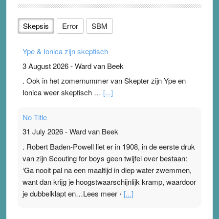
Skepsis
Error
SBM
Ype & Ionica zijn skeptisch
3 August 2026
-
Ward van Beek
. Ook in het zomernummer van Skepter zijn Ype en
Ionica weer skeptisch …
[...]
No Title
31 July 2026
-
Ward van Beek
. Robert Baden-Powell liet er in 1908, in de eerste druk
van zijn Scouting for boys geen twijfel over bestaan:
‘Ga nooit pal na een maaltijd in diep water zwemmen,
want dan krijg je hoogstwaarschijnlijk kramp, waardoor
je dubbelklapt en…Lees meer ›
[...]
Pleisterplakkers in de topspsort