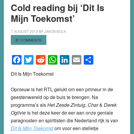
Cold reading bij ‘Dit Is
Mijn Toekomst’
7 AUGUST 2013
BY
JAKOB BOLK
87 COMMENTS
Facebook
Twitter
Reddit
WhatsApp
LinkedIn
Email
Share
Dit Is Mijn Toekomst
Opnieuw is het RTL gelukt om een primeur in de
geestenwereld op de buis te brengen. Na
programma’s als
Het Zesde Zintuig
,
Char
&
Derek
Ogilvie
is het deze keer de eer aan onze geniale
paragnosten en spiritisten die Nederland rijk is van
Dit Is Mijn Toekomst
om voor een stelletje