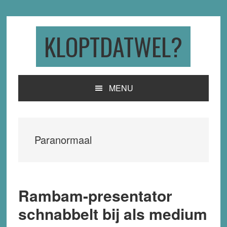
Skip
Skip
Skip
to
to
to
primary
main
primary
KLOPTDATWEL?
navigation
content
sidebar
MENU
Paranormaal
Rambam-presentator
schnabbelt bij als medium