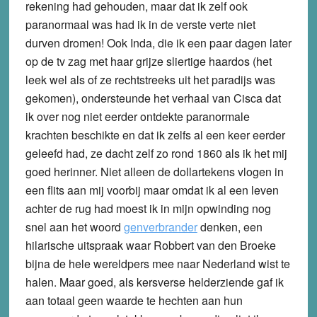
rekening had gehouden, maar dat ik zelf ook
paranormaal was had ik in de verste verte niet
durven dromen! Ook Inda, die ik een paar dagen later
op de tv zag met haar grijze sliertige haardos (het
leek wel als of ze rechtstreeks uit het paradijs was
gekomen), ondersteunde het verhaal van Cisca dat
ik over nog niet eerder ontdekte paranormale
krachten beschikte en dat ik zelfs al een keer eerder
geleefd had, ze dacht zelf zo rond 1860 als ik het mij
goed herinner. Niet alleen de dollartekens vlogen in
een flits aan mij voorbij maar omdat ik al een leven
achter de rug had moest ik in mijn opwinding nog
snel aan het woord
genverbrander
denken, een
hilarische uitspraak waar Robbert van den Broeke
bijna de hele wereldpers mee naar Nederland wist te
halen. Maar goed, als kersverse helderziende gaf ik
aan totaal geen waarde te hechten aan hun