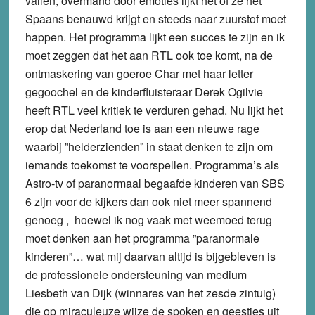
vallen, overmand door emoties lijkt het of ze het
Spaans benauwd krijgt en steeds naar zuurstof moet
happen. Het programma lijkt een succes te zijn en ik
moet zeggen dat het aan RTL ook toe komt, na de
ontmaskering van goeroe Char met haar letter
gegoochel en de kinderfluisteraar Derek Ogilvie
heeft RTL veel kritiek te verduren gehad. Nu lijkt het
erop dat Nederland toe is aan een nieuwe rage
waarbij ”helderzienden” in staat denken te zijn om
iemands toekomst te voorspellen. Programma’s als
Astro-tv of paranormaal begaafde kinderen van SBS
6 zijn voor de kijkers dan ook niet meer spannend
genoeg , hoewel ik nog vaak met weemoed terug
moet denken aan het programma ”paranormale
kinderen”… wat mij daarvan altijd is bijgebleven is
de professionele ondersteuning van medium
Liesbeth van Dijk (winnares van het zesde zintuig)
die op miraculeuze wijze de spoken en geestjes uit