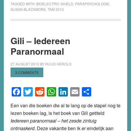
TAGGED WITH:
BIOELECTRIC SHIELD
,
PARAPSYCHOLOGIE
,
SUSAN BLACKMORE
,
TAM 2013
Gili – Iedereen
Paranormaal
27 AUGUST 2013
BY
RUUD HEROLD
3 COMMENTS
Facebook
Twitter
Reddit
WhatsApp
LinkedIn
Email
Share
Een van die boeken die al te lang op de stapel nog te
lezen boeken lag, is het boek van Gili getiteld
Iedereen paranormaal – het zesde zintuig
ontmaskerd
. Deze vakantie ben ik er eindelijk aan