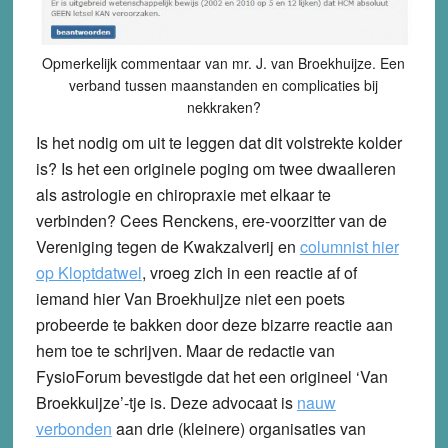
Opmerkelijk commentaar van mr. J. van Broekhuijze. Een
verband tussen maanstanden en complicaties bij
nekkraken?
Is het nodig om uit te leggen dat dit volstrekte kolder
is? Is het een originele poging om twee dwaalleren
als astrologie en chiropraxie met elkaar te
verbinden? Cees Renckens, ere-voorzitter van de
Vereniging tegen de Kwakzalverij en
columnist hier
op Kloptdatwel
, vroeg zich in een reactie af of
iemand hier Van Broekhuijze niet een poets
probeerde te bakken door deze bizarre reactie aan
hem toe te schrijven. Maar de redactie van
FysioForum bevestigde dat het een origineel ‘Van
Broekkuijze’-tje is. Deze advocaat is
nauw
verbonden
aan drie (kleinere) organisaties van