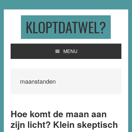
Skip
Skip
Skip
to
to
to
primary
main
primary
KLOPTDATWEL?
navigation
content
sidebar
MENU
maanstanden
Hoe komt de maan aan
zijn licht? Klein skeptisch