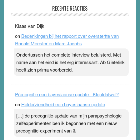
Pleisterplakkers in de topspsort
RECENTE REACTIES
31 July 2026
-
Ward van Beek
. Na mondtape is nu de neuspleister in trek bij
Klaas van Dijk
topsporters. Ze hopen ermee hun hartslag te verlagen
on
Bedenkingen bij het rapport over oversterfte van
terwijl ze meer zuurstof opnemen. Daarop heeft zo’n
Ronald Meester en Marc Jacobs
pleister geen effect. Maar het gevoel ‘makkelijker te
ademen’ kan goud waard zijn. Door…Lees meer
Ondertussen het complete interview beluisterd. Met
Pleisterplakkers in de topspsort ›
[...]
name aan het eind is het erg interessant. Ab Gietelink
heeft zich prima voorbereid.
Precognitie een bayesiaanse update - Kloptdatwel?
on
Helderziendheid een bayesiaanse update
[…] de precognitie-update van mijn parapsychologie
zelfexperimenten ben ik begonnen met een nieuw
precognitie-experiment van &