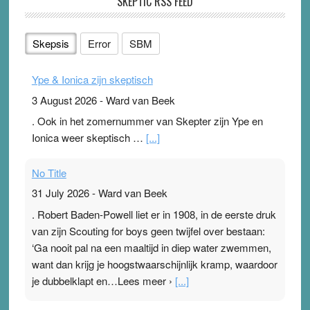
SKEPTIC RSS FEED
Skepsis
Error
SBM
Ype & Ionica zijn skeptisch
3 August 2026
-
Ward van Beek
. Ook in het zomernummer van Skepter zijn Ype en
Ionica weer skeptisch …
[...]
No Title
31 July 2026
-
Ward van Beek
. Robert Baden-Powell liet er in 1908, in de eerste druk
van zijn Scouting for boys geen twijfel over bestaan:
‘Ga nooit pal na een maaltijd in diep water zwemmen,
want dan krijg je hoogstwaarschijnlijk kramp, waardoor
je dubbelklapt en…Lees meer ›
[...]