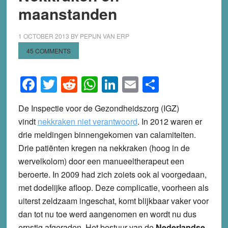
maanstanden
1 OCTOBER 2013
BY
PEPIJN VAN ERP
45 COMMENTS
Facebook
Twitter
Reddit
WhatsApp
LinkedIn
Email
Share
De Inspectie voor de Gezondheidszorg (IGZ)
vindt
nekkraken niet verantwoord
. In 2012 waren er
drie meldingen binnengekomen van calamiteiten.
Drie patiënten kregen na nekkraken (hoog in de
wervelkolom) door een manueeltherapeut een
beroerte. In 2009 had zich zoiets ook al voorgedaan,
met dodelijke afloop. Deze complicatie, voorheen als
uiterst zeldzaam ingeschat, komt blijkbaar vaker voor
dan tot nu toe werd aangenomen en wordt nu dus
ernstig afgeraden. Het bestuur van de
Nederlandse