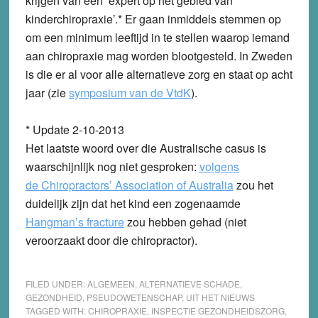
krijgen van een ‘expert op het gebied van
kinderchiropraxie’.* Er gaan inmiddels stemmen op
om een minimum leeftijd in te stellen waarop iemand
aan chiropraxie mag worden blootgesteld. In Zweden
is die er al voor alle alternatieve zorg en staat op acht
jaar (zie
symposium van de VtdK
).
* Update 2-10-2013
Het laatste woord over die Australische casus is
waarschijnlijk nog niet gesproken:
volgens
de Chiropractors’ Association of Australia
zou het
duidelijk zijn dat het kind een zogenaamde
Hangman’s fracture
zou hebben gehad (niet
veroorzaakt door die chiropractor).
FILED UNDER:
ALGEMEEN
,
ALTERNATIEVE SCHADE
,
GEZONDHEID
,
PSEUDOWETENSCHAP
,
UIT HET NIEUWS
TAGGED WITH:
CHIROPRAXIE
,
INSPECTIE GEZONDHEIDSZORG
,