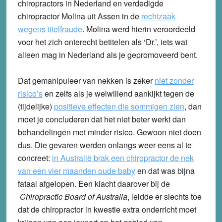
chiropractors in Nederland en verdedigde
chiropractor Molina uit Assen in de
rechtzaak
wegens titelfraude
. Molina werd hierin veroordeeld
voor het zich onterecht betitelen als ‘Dr.’, iets wat
alleen mag in Nederland als je gepromoveerd bent.
Dat gemanipuleer van nekken is zeker
niet zonder
risico’s
en zelfs als je welwillend aankijkt tegen de
(tijdelijke)
positieve effecten die sommigen zien
, dan
moet je concluderen dat het niet beter werkt dan
behandelingen met minder risico. Gewoon niet doen
dus. Die gevaren werden onlangs weer eens al te
concreet:
in Australië brak een chiropractor de nek
van een vier maanden oude baby
en dat was bijna
fataal afgelopen. Een klacht daarover bij de
Chiropractic Board of Australia
, leidde er slechts toe
dat de chiropractor in kwestie extra onderricht moet