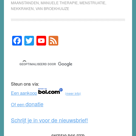
MAANSTANDEN
,
MANUELE THERAPIE
,
MENSTRUATIE
,
NEKKRAKEN
,
VAN BROEKHUIJZE
F
T
Y
F
Primary
Sidebar
a
wi
o
e
c
tt
u
e
e
er
T
d
b
u
Steun ons via:
o
b
Een aankoop
(meer info)
o
e
donatie
Of een
k
Schrijf je in voor de nieuwsbrief!