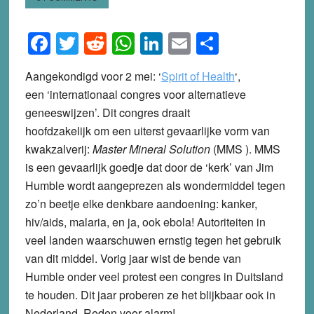
Facebook
Twitter
Reddit
WhatsApp
LinkedIn
Email
Share
Aangekondigd voor 2 mei: ‘
Spirit of Health
‘,
een ‘internationaal congres voor alternatieve
geneeswijzen’. Dit congres draait
hoofdzakelijk om een uiterst gevaarlijke vorm van
kwakzalverij:
Master Mineral Solution
(MMS ). MMS
is een gevaarlijk goedje dat door de ‘kerk’ van Jim
Humble wordt aangeprezen als wondermiddel tegen
zo’n beetje elke denkbare aandoening: kanker,
hiv/aids, malaria, en ja, ook ebola! Autoriteiten in
veel landen waarschuwen ernstig tegen het gebruik
van dit middel. Vorig jaar wist de bende van
Humble onder veel protest een congres in Duitsland
te houden. Dit jaar proberen ze het blijkbaar ook in
Nederland. Reden voor alarm!