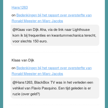
. Na mondtape is nu de neuspleister in trek bij
Hans1263
topsporters. Ze hopen ermee hun hartslag te verlagen
on
Bedenkingen bij het rapport over oversterfte van
terwijl ze meer zuurstof opnemen. Daarop heeft zo’n
Ronald Meester en Marc Jacobs
pleister geen effect. Maar het gevoel ‘makkelijker te
ademen’ kan goud waard zijn. Door…Lees meer
@Klaas van Dijk Aha, via de link naar Lighthouse
Pleisterplakkers in de topspsort ›
[...]
kom ik bij frequenties en kwantummechanica terecht,
voor slechts 150 euro.
Klaas van Dijk
on
Bedenkingen bij het rapport over oversterfte van
Ronald Meester en Marc Jacobs
@Hans1263, BlackBox TV was in het verleden een
vehikel van Flavio Pasquino. Een tijd geleden is er
ruzie (over geld?)