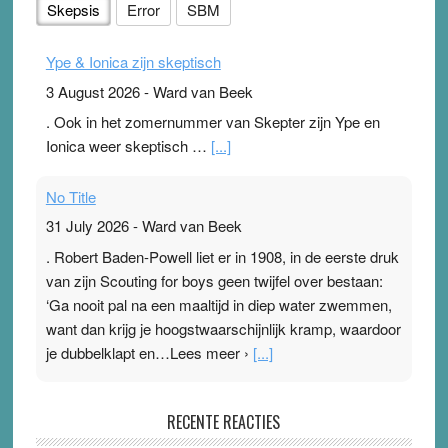
Skepsis
Error
SBM
Ype & Ionica zijn skeptisch
3 August 2026
-
Ward van Beek
. Ook in het zomernummer van Skepter zijn Ype en
Ionica weer skeptisch …
[...]
No Title
31 July 2026
-
Ward van Beek
. Robert Baden-Powell liet er in 1908, in de eerste druk
van zijn Scouting for boys geen twijfel over bestaan:
‘Ga nooit pal na een maaltijd in diep water zwemmen,
want dan krijg je hoogstwaarschijnlijk kramp, waardoor
je dubbelklapt en…Lees meer ›
[...]
Pleisterplakkers in de topspsort
RECENTE REACTIES
31 July 2026
-
Ward van Beek