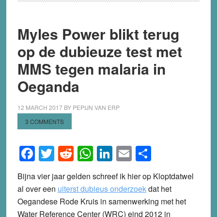
Myles Power blikt terug
op de dubieuze test met
MMS tegen malaria in
Oeganda
12 MARCH 2017
BY
PEPIJN VAN ERP
3 COMMENTS
Facebook
Twitter
Reddit
WhatsApp
LinkedIn
Email
Share
Bijna vier jaar gelden schreef ik hier op Kloptdatwel
al over een
uiterst dubieus onderzoek
dat het
Oegandese Rode Kruis in samenwerking met het
Water Reference Center (WRC) eind 2012 in