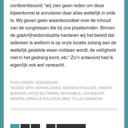
conferentieoord: “wij zien geen reden om deze
bijeenkomst te annuleren daar alles wettelijk in orde
is. Wij geven geen waardeoordeel over de inhoud
van de congressen die bij ons plaatsvinden. Binnen
de gastvrijheidsindustrie hanteren wij het beleid dat
iedereen is welkom is op onze locatie zolang aan de
wettelijk gestelde eisen voldaan wordt, de veiligheid
niet in het gedrang komt, etc.” Zo’n antwoord had ik
eigenlijk ook wel verwacht.
FILED UNDER:
GEZONDHEID
TAGGED WITH:
ADRIAN JONES
,
ANDREAS KALCKER
,
ANNEKE
BLEEKER
,
ANTJE BULTMANN
,
JIM HUMBLE
,
LEO KOEHOF
,
MINERAL MIRACLE SOLUTION
,
MMS
,
TULLIO SIMONCINI
Interim