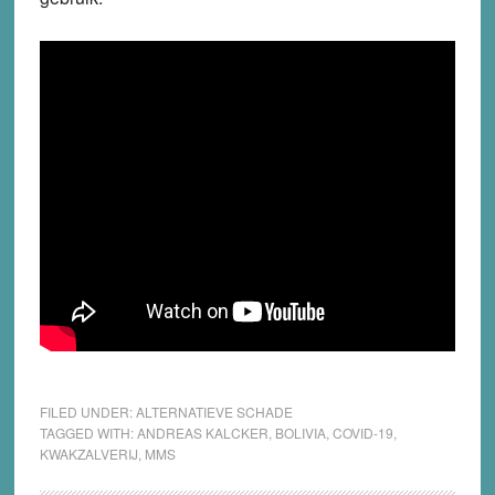
FILED UNDER:
ALTERNATIEVE SCHADE
TAGGED WITH:
ANDREAS KALCKER
,
BOLIVIA
,
COVID-19
,
KWAKZALVERIJ
,
MMS