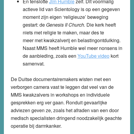
En tenslotte
Jim Humble
zelf. Dit voormalig
actieve lid van Scientology is op een gegeven
moment zijn eigen ‘religieuze’ beweging
gestart: de
Genesis II Church.
Die kerk heeft
niets met religie te maken, maar des te
meer met kwakzalverij en belastingontduiking.
Naast MMS heeft Humble wel meer nonsens in
de aanbieding, zoals een
YouTube video
kort
samenvat.
De Duitse documentairemakers wisten met een
verborgen camera vast te leggen dat veel van de
MMS kwakzalvers in workshops en individuele
gesprekken erg ver gaan. Ronduit gevaarlijke
adviezen geven ze, zoals het afraden van een door
medisch specialisten dringend noodzakelijk geachte
operatie bij darmkanker.