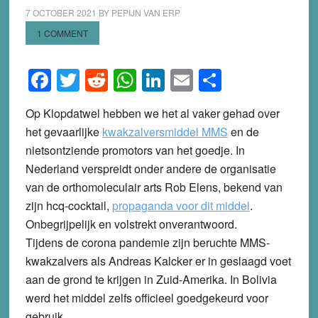
7 OCTOBER 2021
BY
PEPIJN VAN ERP
1 COMMENT
Facebook
Twitter
Reddit
WhatsApp
LinkedIn
Email
Share
Op Klopdatwel hebben we het al vaker gehad over
het gevaarlijke
kwakzalversmiddel MMS
en de
nietsontziende promotors van het goedje. In
Nederland verspreidt onder andere de organisatie
van de orthomoleculair arts Rob Elens, bekend van
zijn hcq-cocktail,
propaganda voor dit middel
.
Onbegrijpelijk en volstrekt onverantwoord.
Tijdens de corona pandemie zijn beruchte MMS-
kwakzalvers als Andreas Kalcker er in geslaagd voet
aan de grond te krijgen in Zuid-Amerika. In Bolivia
werd het middel zelfs officieel goedgekeurd voor
gebruik.