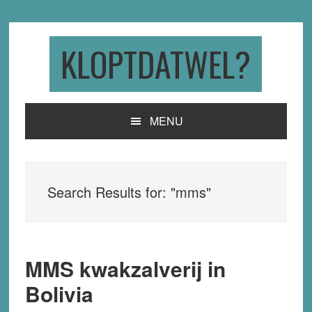
Skip
Skip
Skip
to
to
to
primary
main
primary
KLOPTDATWEL?
navigation
content
sidebar
MENU
Search Results for: "mms"
MMS kwakzalverij in
Bolivia