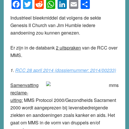
Facebook
Twitter
Reddit
WhatsApp
LinkedIn
Email
Share
Industrieel bleekmiddel dat volgens de sekte
Genesis II Church van Jim Humble iedere
aandoening zou kunnen genezen.
Er zijn in de databank
2 uitspraken
van de RCC over
MMS.
1.
RCC 28 april 2014 (dossiernummer: 2014/00233)
Samenvatting
reclame-
uiting:
MMS Protocol 2000/Gezondheids Sacrament
2000 wordt aangeprezen bij levensbedreigende
ziekten en aandoeningen zoals kanker en aids. Het
gaat om MMS in de vorm van druppels en/of