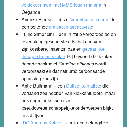
veldexperiment met MMS tegen malaria
in
Oeganda.
Anneke Bleeker
– deze ‘
verontruste moeder
‘ is
een bekende
antivaccinatieactiviste
.
Tullio Simoncini
– een in Italië veroordeelde en
levenslang geschorste arts, bekend van
zijn kostbare, maar zinloze en
gevaarlijke
therapie tegen kanker
. Hij beweert dat kanker
door de schimmel
Candida albicans
wordt
veroorzaakt en dat natriumbicarbonaat de
oplossing zou zijn.
Antje Bultmann
– een
Duitse journaliste
die
verstand zou hebben van klokkenluiders, maar
ook nogal onkritisch over
pseudowetenschappelijke onderwerpen blijkt
te schrijven.
‘Dr.’ Andreas Kalcker
– ook een belangrijke