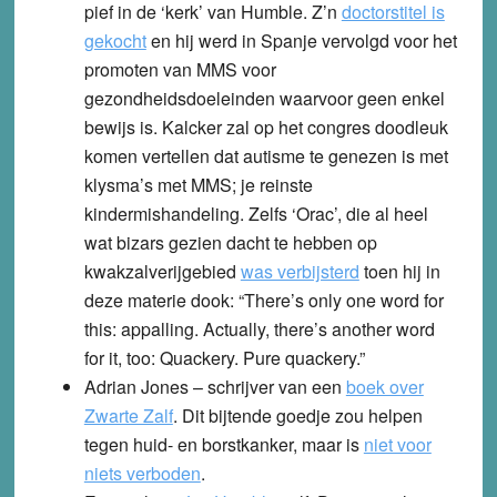
pief in de ‘kerk’ van Humble. Z’n
doctorstitel is
gekocht
en hij werd in Spanje vervolgd voor het
promoten van MMS voor
gezondheidsdoeleinden waarvoor geen enkel
bewijs is. Kalcker zal op het congres doodleuk
komen vertellen dat autisme te genezen is met
klysma’s met MMS; je reinste
kindermishandeling. Zelfs ‘Orac’, die al heel
wat bizars gezien dacht te hebben op
kwakzalverijgebied
was verbijsterd
toen hij in
deze materie dook: “There’s only one word for
this: appalling. Actually, there’s another word
for it, too: Quackery. Pure quackery.”
Adrian Jones
– schrijver van een
boek over
Zwarte Zalf
. Dit bijtende goedje zou helpen
tegen huid- en borstkanker, maar is
niet voor
niets verboden
.