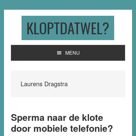
Skip
Skip
Skip
to
to
to
primary
main
primary
KLOPTDATWEL?
navigation
content
sidebar
MENU
Laurens Dragstra
Sperma naar de klote
door mobiele telefonie?