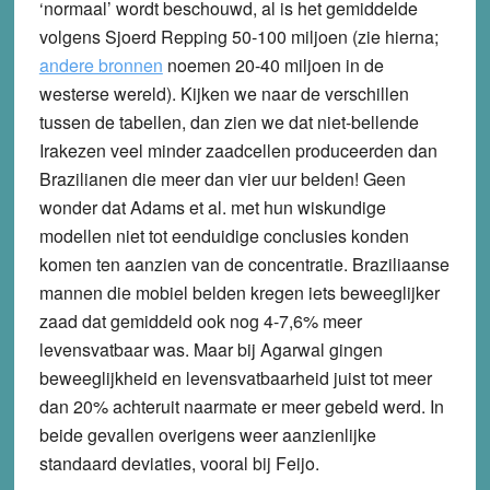
‘normaal’ wordt beschouwd, al is het gemiddelde
volgens Sjoerd Repping 50-100 miljoen (zie hierna;
andere bronnen
noemen 20-40 miljoen in de
westerse wereld). Kijken we naar de verschillen
tussen de tabellen, dan zien we dat niet-bellende
Irakezen veel minder zaadcellen produceerden dan
Brazilianen die meer dan vier uur belden! Geen
wonder dat Adams et al. met hun wiskundige
modellen niet tot eenduidige conclusies konden
komen ten aanzien van de concentratie. Braziliaanse
mannen die mobiel belden kregen iets beweeglijker
zaad dat gemiddeld ook nog 4-7,6% meer
levensvatbaar was. Maar bij Agarwal gingen
beweeglijkheid en levensvatbaarheid juist tot meer
dan 20% achteruit naarmate er meer gebeld werd. In
beide gevallen overigens weer aanzienlijke
standaard deviaties, vooral bij Feijo.