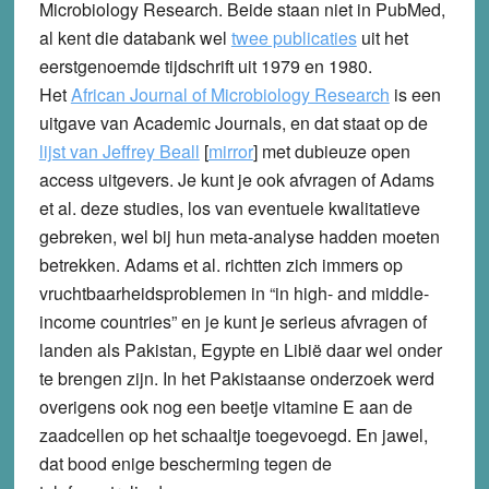
Microbiology Research. Beide staan niet in PubMed,
al kent die databank wel
twee publicaties
uit het
eerstgenoemde tijdschrift uit 1979 en 1980.
Het
African Journal of Microbiology Research
is een
uitgave van Academic Journals, en dat staat op de
lijst van Jeffrey Beall
[
mirror
] met dubieuze open
access uitgevers. Je kunt je ook afvragen of Adams
et al. deze studies, los van eventuele kwalitatieve
gebreken, wel bij hun meta-analyse hadden moeten
betrekken. Adams et al. richtten zich immers op
vruchtbaarheidsproblemen in “in high- and middle-
income countries” en je kunt je serieus afvragen of
landen als Pakistan, Egypte en Libië daar wel onder
te brengen zijn. In het Pakistaanse onderzoek werd
overigens ook nog een beetje vitamine E aan de
zaadcellen op het schaaltje toegevoegd. En jawel,
dat bood enige bescherming tegen de