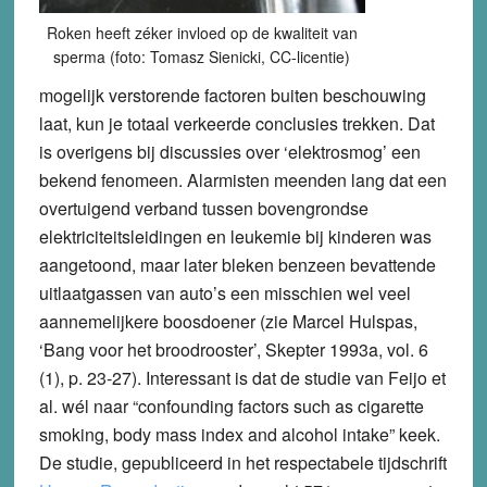
Roken heeft zéker invloed op de kwaliteit van
sperma (foto: Tomasz Sienicki, CC-licentie)
mogelijk verstorende factoren buiten beschouwing
laat, kun je totaal verkeerde conclusies trekken. Dat
is overigens bij discussies over ‘elektrosmog’ een
bekend fenomeen. Alarmisten meenden lang dat een
overtuigend verband tussen bovengrondse
elektriciteitsleidingen en leukemie bij kinderen was
aangetoond, maar later bleken benzeen bevattende
uitlaatgassen van auto’s een misschien wel veel
aannemelijkere boosdoener (zie Marcel Hulspas,
‘Bang voor het broodrooster’, Skepter 1993a, vol. 6
(1), p. 23-27). Interessant is dat de studie van Feijo et
al. wél naar “confounding factors such as cigarette
smoking, body mass index and alcohol intake” keek.
De studie, gepubliceerd in het respectabele tijdschrift