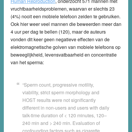
Human Reproduction
, onderzocht 571 mannen met
vruchtbaarheidsproblemen, waarvan er slechts 23
(4%) nooit een mobiele telefoon zeiden te gebruiken.
Ook hier weer veel mannen die beweerden meer dan
4 uur per dag te bellen (120), maar de auteurs
vonden dit keer geen negatieve effecten van de
elektromagnetische golven van mobiele telefoons op
beweeglijkheid, levensvatbaarheid en concentratie
van het sperma:
“Sperm count, progressive motility,
viability, strict sperm morphology and
HOST results were not significantly
different in non-users and users with daily
talk-time duration of < 120 minutes, 120–
240 min and > 240 min. Evaluation of
confounding factors such as cigarette