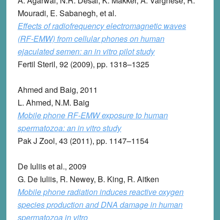
A. Agarwal, N.R. Desai, K. Makker, A. Varghese, R.
Mouradi, E. Sabanegh, et al.
Effects of radiofrequency electromagnetic waves
(RF-EMW) from cellular phones on human
ejaculated semen: an in vitro pilot study
Fertil Steril, 92 (2009), pp. 1318–1325
Ahmed and Baig, 2011
L. Ahmed, N.M. Baig
Mobile phone RF-EMW exposure to human
spermatozoa: an in vitro study
Pak J Zool, 43 (2011), pp. 1147–1154
De Iuliis et al., 2009
G. De Iuliis, R. Newey, B. King, R. Aitken
Mobile phone radiation induces reactive oxygen
species production and DNA damage in human
spermatozoa in vitro