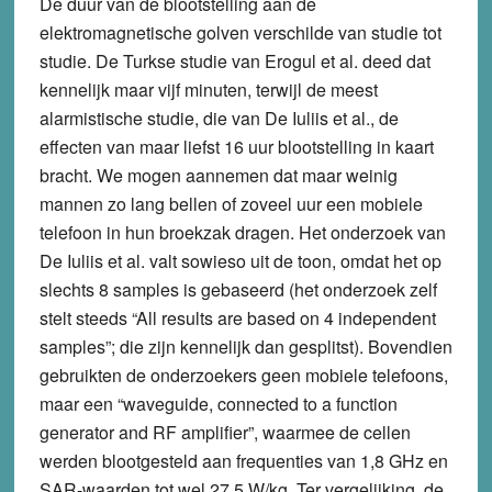
De duur van de blootstelling aan de
elektromagnetische golven verschilde van studie tot
studie. De Turkse studie van Erogul et al. deed dat
kennelijk maar vijf minuten, terwijl de meest
alarmistische studie, die van De Iuliis et al., de
effecten van maar liefst 16 uur blootstelling in kaart
bracht. We mogen aannemen dat maar weinig
mannen zo lang bellen of zoveel uur een mobiele
telefoon in hun broekzak dragen. Het onderzoek van
De Iuliis et al. valt sowieso uit de toon, omdat het op
slechts 8 samples is gebaseerd (het onderzoek zelf
stelt steeds “All results are based on 4 independent
samples”; die zijn kennelijk dan gesplitst). Bovendien
gebruikten de onderzoekers geen mobiele telefoons,
maar een “waveguide, connected to a function
generator and RF amplifier”, waarmee de cellen
werden blootgesteld aan frequenties van 1,8 GHz en
SAR-waarden tot wel 27,5 W/kg. Ter vergelijking, de