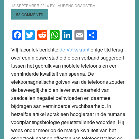
18 SEPTEMBER 2014
BY
LAURENS DRAGSTRA
58 COMMENTS
Facebook
Twitter
Reddit
WhatsApp
LinkedIn
Email
Share
Vrij laconiek berichtte
de Volkskrant
enige tijd terug
over een nieuwe studie die een verband suggereert
tussen het gebruik van mobiele telefoons en een
verminderde kwaliteit van sperma. De
elektromagnetische golven van de telefoons zouden
de beweeglijkheid en levensvatbaarheid van
zaadcellen negatief beïnvloeden en daarmee
bijdragen aan verminderde vruchtbaarheid. In
hetzelfde artikel sprak een hoogleraar in de humane
voortplantingsbiologie geruststellende woorden. Hij
wees onder meer op de matige kwaliteit van het
onderzoek naar de effecten van telefoonstraling op