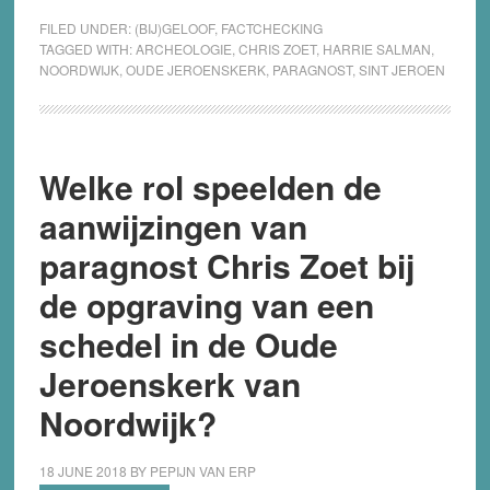
FILED UNDER:
(BIJ)GELOOF
,
FACTCHECKING
TAGGED WITH:
ARCHEOLOGIE
,
CHRIS ZOET
,
HARRIE SALMAN
,
NOORDWIJK
,
OUDE JEROENSKERK
,
PARAGNOST
,
SINT JEROEN
Welke rol speelden de
aanwijzingen van
paragnost Chris Zoet bij
de opgraving van een
schedel in de Oude
Jeroenskerk van
Noordwijk?
18 JUNE 2018
BY
PEPIJN VAN ERP