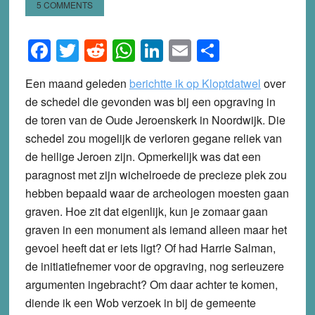
5 COMMENTS
Facebook
Twitter
Reddit
WhatsApp
LinkedIn
Email
Share
Een maand geleden
berichtte ik op Kloptdatwel
over
de schedel die gevonden was bij een opgraving in
de toren van de Oude Jeroenskerk in Noordwijk. Die
schedel zou mogelijk de verloren gegane reliek van
de heilige Jeroen zijn. Opmerkelijk was dat een
paragnost met zijn wichelroede de precieze plek zou
hebben bepaald waar de archeologen moesten gaan
graven. Hoe zit dat eigenlijk, kun je zomaar gaan
graven in een monument als iemand alleen maar het
gevoel heeft dat er iets ligt? Of had Harrie Salman,
de initiatiefnemer voor de opgraving, nog serieuzere
argumenten ingebracht? Om daar achter te komen,
diende ik een Wob verzoek in bij de gemeente