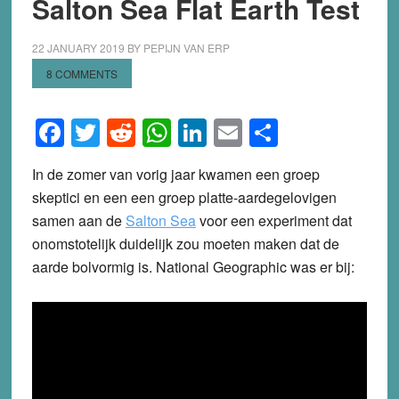
Salton Sea Flat Earth Test
22 JANUARY 2019
BY
PEPIJN VAN ERP
8 COMMENTS
Facebook
Twitter
Reddit
WhatsApp
LinkedIn
Email
Share
In de zomer van vorig jaar kwamen een groep
skeptici en een een groep platte-aardegelovigen
samen aan de
Salton Sea
voor een experiment dat
onomstotelijk duidelijk zou moeten maken dat de
aarde bolvormig is. National Geographic was er bij: