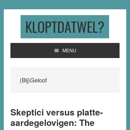
Skip
Skip
Skip
to
to
to
primary
main
primary
KLOPTDATWEL?
navigation
content
sidebar
MENU
(Bij)Geloof
Skeptici versus platte-
aardegelovigen: The