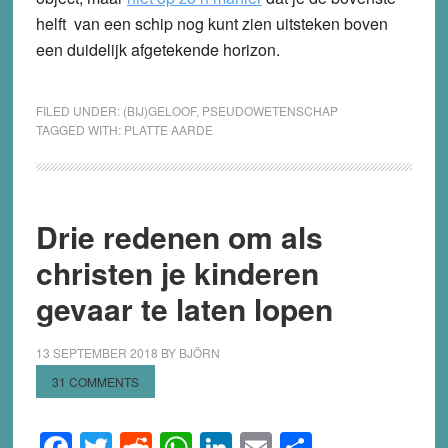
helft van een schip nog kunt zien uitsteken boven
een duidelijk afgetekende horizon.
FILED UNDER:
(BIJ)GELOOF
,
PSEUDOWETENSCHAP
TAGGED WITH:
PLATTE AARDE
Drie redenen om als
christen je kinderen
gevaar te laten lopen
13 SEPTEMBER 2018
BY
BJÖRN
31 COMMENTS
Facebook
Twitter
Reddit
WhatsApp
LinkedIn
Email
Share