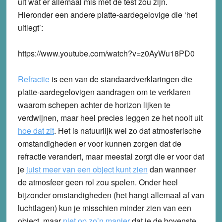
uit wat er allemaal mis met de test zou zijn.
Hieronder een andere platte-aardegelovige die ‘het
uitlegt’:
https://www.youtube.com/watch?v=z0AyWu18PD0
Refractie
is een van de standaardverklaringen die
platte-aardegelovigen aandragen om te verklaren
waarom schepen achter de horizon lijken te
verdwijnen, maar heel precies leggen ze het nooit uit
hoe dat zit
. Het is natuurlijk wel zo dat atmosferische
omstandigheden er voor kunnen zorgen dat de
refractie verandert, maar meestal zorgt die er voor dat
je
juist meer van een object kunt zien
dan wanneer
de atmosfeer geen rol zou spelen. Onder heel
bijzonder omstandigheden (het hangt allemaal af van
luchtlagen) kun je misschien minder zien van een
object, maar
niet op zo’n manier
dat je de bovenste