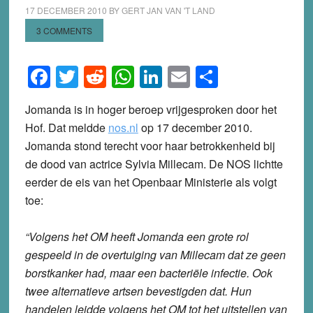
17 DECEMBER 2010
BY
GERT JAN VAN 'T LAND
3 COMMENTS
Facebook
Twitter
Reddit
WhatsApp
LinkedIn
Email
Share
Jomanda is in hoger beroep vrijgesproken door het
Hof. Dat meldde
nos.nl
op 17 december 2010.
Jomanda stond terecht voor haar betrokkenheid bij
de dood van actrice Sylvia Millecam. De NOS lichtte
eerder de eis van het Openbaar Ministerie als volgt
toe:
“Volgens het OM heeft Jomanda een grote rol
gespeeld in de overtuiging van Millecam dat ze geen
borstkanker had, maar een bacteriële infectie. Ook
twee alternatieve artsen bevestigden dat. Hun
handelen leidde volgens het OM tot het uitstellen van