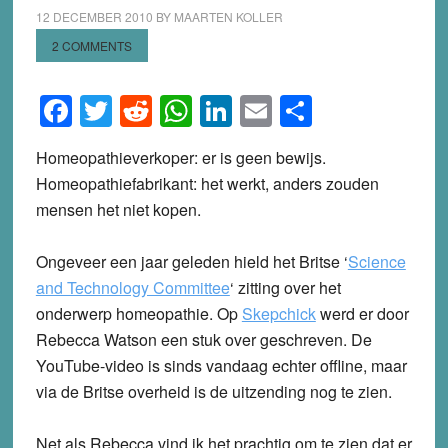
12 DECEMBER 2010
BY
MAARTEN KOLLER
2 COMMENTS
Facebook
Twitter
Reddit
WhatsApp
LinkedIn
Email
Share
Homeopathieverkoper: er is geen bewijs.
Homeopathiefabrikant: het werkt, anders zouden
mensen het niet kopen.
Ongeveer een jaar geleden hield het Britse ‘
Science
and Technology Committee
‘ zitting over het
onderwerp homeopathie. Op
Skepchick
werd er door
Rebecca Watson een stuk over geschreven. De
YouTube-video is sinds vandaag echter offline, maar
via de Britse overheid is de uitzending nog te zien.
Net als Rebecca vind ik het prachtig om te zien dat er