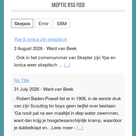
SKEPTIC RSS FEED
Skepsis
Error
SBM
Ype & Ionica zijn skeptisch
3 August 2026
-
Ward van Beek
. Ook in het zomernummer van Skepter zijn Ype en
Ionica weer skeptisch …
[...]
No Title
31 July 2026
-
Ward van Beek
. Robert Baden-Powell liet er in 1908, in de eerste druk
van zijn Scouting for boys geen twijfel over bestaan:
‘Ga nooit pal na een maaltijd in diep water zwemmen,
want dan krijg je hoogstwaarschijnlijk kramp, waardoor
je dubbelklapt en…Lees meer ›
[...]