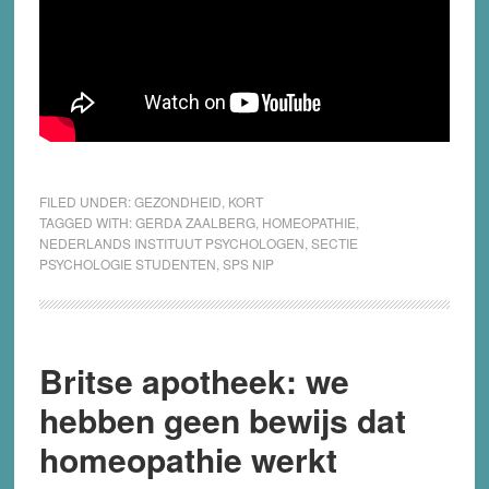
FILED UNDER:
GEZONDHEID
,
KORT
TAGGED WITH:
GERDA ZAALBERG
,
HOMEOPATHIE
,
NEDERLANDS INSTITUUT PSYCHOLOGEN
,
SECTIE
PSYCHOLOGIE STUDENTEN
,
SPS NIP
Britse apotheek: we
hebben geen bewijs dat
homeopathie werkt