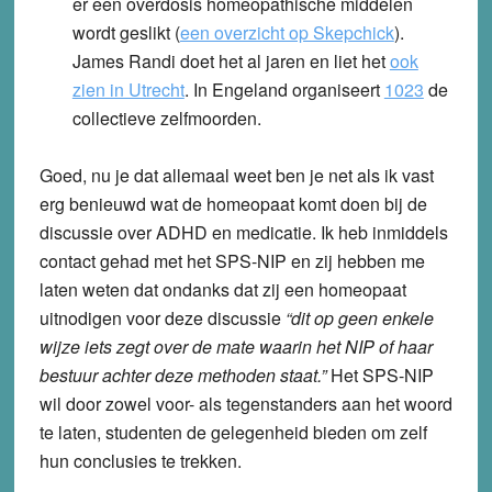
er een overdosis homeopathische middelen
wordt geslikt (
een overzicht op Skepchick
).
James Randi doet het al jaren en liet het
ook
zien in Utrecht
. In Engeland organiseert
1023
de
collectieve zelfmoorden.
Goed, nu je dat allemaal weet ben je net als ik vast
erg benieuwd wat de homeopaat komt doen bij de
discussie over ADHD en medicatie. Ik heb inmiddels
contact gehad met het SPS-NIP en zij hebben me
laten weten dat ondanks dat zij een homeopaat
uitnodigen voor deze discussie
“dit op geen enkele
wijze iets zegt over de mate waarin het NIP of haar
bestuur achter deze methoden staat.”
Het SPS-NIP
wil door zowel voor- als tegenstanders aan het woord
te laten, studenten de gelegenheid bieden om zelf
hun conclusies te trekken.