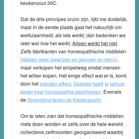
keukenzout 30C.
Dat de drie principes onzin zijn, lijkt me duidelijk,
maar in de eerste plaats gaat het natuurlijk om
werkzaamheid:
als
iets werkt, dan bedenken we
later wel
hoe
het werkt.
Alleen werkt het niet
.
Zelfs fabrikanten van homeopathische middelen
hebben geen bewijzen en
geloven er niet in
,
maar verkopen het simpelweg omdat mensen
het willen kopen. Het enige effect wat er is, komt
door het
placebo-effect
.
Skepsis
heeft
al
talloze
keren
over homeopathie geschreven
. Evenals
de
Vereniging tegen de Kwakzalverij.
Om te laten zien dat homeopathische middelen
niets doen worden er zelfs over de hele wereld
collectieve zelfmoorden georganiseerd waarbij