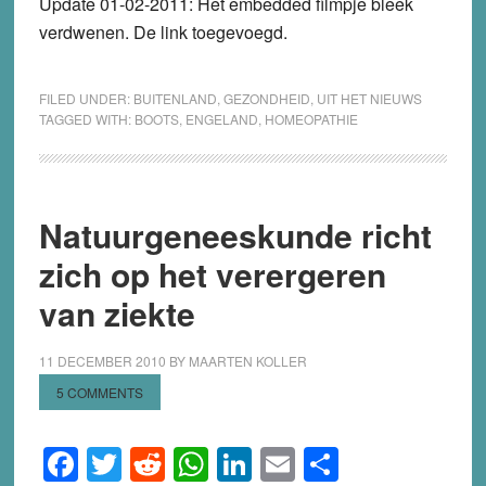
Update 01-02-2011
: Het embedded filmpje bleek
verdwenen. De link toegevoegd.
FILED UNDER:
BUITENLAND
,
GEZONDHEID
,
UIT HET NIEUWS
TAGGED WITH:
BOOTS
,
ENGELAND
,
HOMEOPATHIE
Natuurgeneeskunde richt
zich op het verergeren
van ziekte
11 DECEMBER 2010
BY
MAARTEN KOLLER
5 COMMENTS
Facebook
Twitter
Reddit
WhatsApp
LinkedIn
Email
Share