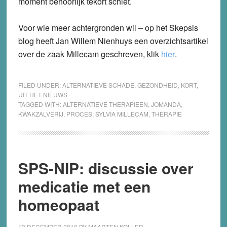
moment behoorlijk tekort schiet.
Voor wie meer achtergronden wil – op het Skepsis
blog heeft Jan Willem Nienhuys een overzichtsartikel
over de zaak Millecam geschreven, klik
hier
.
FILED UNDER:
ALTERNATIEVE SCHADE
,
GEZONDHEID
,
KORT
,
UIT HET NIEUWS
TAGGED WITH:
ALTERNATIEVE THERAPIEEN
,
JOMANDA
,
KWAKZALVERIJ
,
PROCES
,
SYLVIA MILLECAM
,
THERAPIE
SPS-NIP: discussie over
medicatie met een
homeopaat
13 DECEMBER 2010
BY
MAARTEN KOLLER