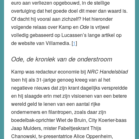
euro aan verliezen opgebouwd, in de stellige
overtuiging dat het goede doel dit meer dan waard is.
Of dacht hij vooral aan zichzelf? Het hieronder
volgende relaas over Kamp en
Ode
is vrijwel
volledig gebaseerd op Lucassen’s lange artikel op
de website van Villamedia. [
1
]
Ode, de kroniek van de onderstroom
Kamp was redacteur economie bij
NRC Handelsblad
toen hij als 31-jarige genoeg kreeg van al het
negatieve nieuws dat zijn krant dagelijks verspreidde
en hij slaagde erin met zijn visioenen van een betere
wereld geld te lenen van een aantal rijke
ondernemers en filantropen, zoals daar zijn
boedelbak-oprichter Wiet de Bruin, City Koerier-baas
Jaap Mulders, mister Fabeltjeskrant Thijs
Chanowski, tv-presentatrice Alice Oppenheim,