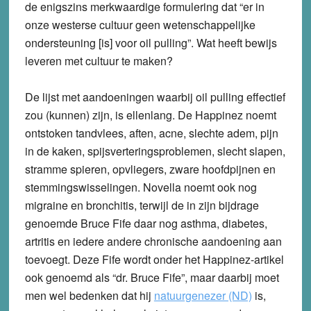
de enigszins merkwaardige formulering dat “er in
onze westerse cultuur geen wetenschappelijke
ondersteuning [is] voor oil pulling”. Wat heeft bewijs
leveren met cultuur te maken?
De lijst met aandoeningen waarbij oil pulling effectief
zou (kunnen) zijn, is ellenlang. De Happinez noemt
ontstoken tandvlees, aften, acne, slechte adem, pijn
in de kaken, spijsverteringsproblemen, slecht slapen,
stramme spieren, opvliegers, zware hoofdpijnen en
stemmingswisselingen. Novella noemt ook nog
migraine en bronchitis, terwijl de in zijn bijdrage
genoemde Bruce Fife daar nog asthma, diabetes,
artritis en iedere andere chronische aandoening aan
toevoegt. Deze Fife wordt onder het Happinez-artikel
ook genoemd als “dr. Bruce Fife”, maar daarbij moet
men wel bedenken dat hij
natuurgenezer (ND)
is,