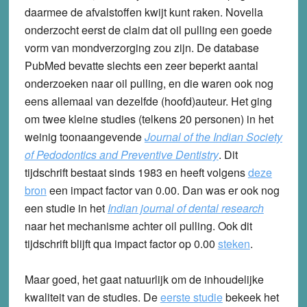
daarmee de afvalstoffen kwijt kunt raken. Novella
onderzocht eerst de claim dat oil pulling een goede
vorm van mondverzorging zou zijn. De database
PubMed bevatte slechts een zeer beperkt aantal
onderzoeken naar oil pulling, en die waren ook nog
eens allemaal van dezelfde (hoofd)auteur. Het ging
om twee kleine studies (telkens 20 personen) in het
weinig toonaangevende
Journal of the Indian Society
of Pedodontics and Preventive Dentistry
. Dit
tijdschrift bestaat sinds 1983 en heeft volgens
deze
bron
een impact factor van 0.00. Dan was er ook nog
een studie in het
Indian journal of dental research
naar het mechanisme achter oil pulling. Ook dit
tijdschrift blijft qua impact factor op 0.00
steken
.
Maar goed, het gaat natuurlijk om de inhoudelijke
kwaliteit van de studies. De
eerste studie
bekeek het