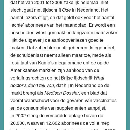
dat het van 2001 tot 2006 zakelijk helemaal niet
slecht gaat met tijdschrift
Ode
in Nederland. Het
aantal lezers stijgt, en dat geldt ook voor het aantal
‘echte’ abonnees van het maandblad. Er wordt een
bescheiden winst gemaakt en langzaam maar zeker
lijkt de uitgeverij de aanloopverliezen goed te
maken. Dat zal echter nooit gebeuren. Integendeel,
de schuldenlast neemt alleen maar toe, mede als
resultaat van Kamp’s megalomane entree op de
Amerikaanse markt en zijn aankoop van de
vertalingsrechten op het Britse tijdschrift
What
doctor’s don’t tell you
, dat hij in Nederland op de
markt brengt als
Medisch Dossier
, een blad dat
vooral waarschuwt voor de gevaren van vaccinaties
en de consumptie van supplementen aanprijst.
In 2002 steeg de verspreide oplage boven de
20.000, waarvan 12.602 abonnees de volle mep