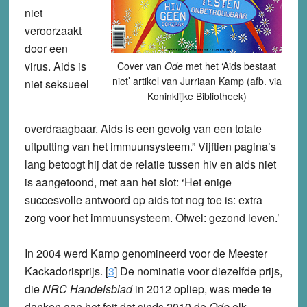
niet
veroorzaakt
door een
virus. Aids is
Cover van
Ode
met het ‘Aids bestaat
niet’ artikel van Jurriaan Kamp (afb. via
niet seksueel
Koninklijke Bibliotheek)
overdraagbaar. Aids is een gevolg van een totale
uitputting van het immuunsysteem.” Vijftien pagina’s
lang betoogt hij dat de relatie tussen hiv en aids niet
is aangetoond, met aan het slot: ‘Het enige
succesvolle antwoord op aids tot nog toe is: extra
zorg voor het immuunsysteem. Ofwel: gezond leven.’
In 2004 werd Kamp genomineerd voor de Meester
Kackadorisprijs. [
3
] De nominatie voor diezelfde prijs,
die
NRC Handelsblad
in 2012 opliep, was mede te
danken aan het feit dat sinds 2010 de
Ode
elk