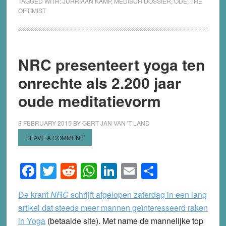
TAGGED WITH:
JURRIAAN KAMP
,
MEDISCH DOSSIER
,
ODE
,
THE
OPTIMIST
NRC presenteert yoga ten
onrechte als 2.200 jaar
oude meditatievorm
3 FEBRUARY 2015
BY
GERT JAN VAN 'T LAND
LEAVE A COMMENT
Facebook
Twitter
Reddit
WhatsApp
LinkedIn
Email
Share
De krant
NRC
schrijft afgelopen zaterdag in een lang
artikel dat steeds meer mannen geïnteresseerd raken
in Yoga
(betaalde site). Met name de mannelijke top