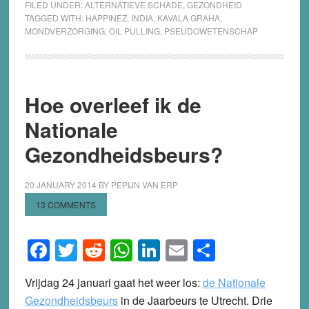
FILED UNDER:
ALTERNATIEVE SCHADE
,
GEZONDHEID
TAGGED WITH:
HAPPINEZ
,
INDIA
,
KAVALA GRAHA
,
MONDVERZORGING
,
OIL PULLING
,
PSEUDOWETENSCHAP
Hoe overleef ik de
Nationale
Gezondheidsbeurs?
20 JANUARY 2014
BY
PEPIJN VAN ERP
13 COMMENTS
Facebook
Twitter
Reddit
WhatsApp
LinkedIn
Email
Share
Vrijdag 24 januari gaat het weer los:
de Nationale
Gezondheidsbeurs
in de Jaarbeurs te Utrecht. Drie