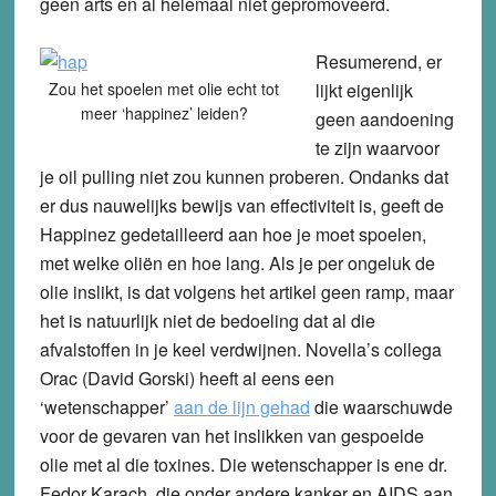
geen arts en al helemaal niet gepromoveerd.
Resumerend, er
Zou het spoelen met olie echt tot
lijkt eigenlijk
meer ‘happinez’ leiden?
geen aandoening
te zijn waarvoor
je oil pulling niet zou kunnen proberen. Ondanks dat
er dus nauwelijks bewijs van effectiviteit is, geeft de
Happinez gedetailleerd aan hoe je moet spoelen,
met welke oliën en hoe lang. Als je per ongeluk de
olie inslikt, is dat volgens het artikel geen ramp, maar
het is natuurlijk niet de bedoeling dat al die
afvalstoffen in je keel verdwijnen. Novella’s collega
Orac (David Gorski) heeft al eens een
‘wetenschapper’
aan de lijn gehad
die waarschuwde
voor de gevaren van het inslikken van gespoelde
olie met al die toxines. Die wetenschapper is ene dr.
Fedor Karach, die onder andere kanker en AIDS aan