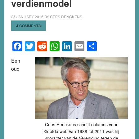
verdienmodel
25 JANUARY 2016
BY
CEES RENCKENS
4 COMMENTS
Facebook
Twitter
Reddit
WhatsApp
LinkedIn
Email
Share
Een
oud
Cees Renckens schrijft columns voor
Kloptdatwel. Van 1988 tot 2011 was hij
voorzitter van de Vereniging tegen de