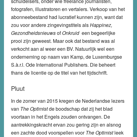
schuldeisers, onder wie freelance journalisten,
fotografen, illustratoren en vertalers. Verkoop van het
abonneebestand had lucratief kunnen zijn, want dat
zou voor andere zingevingstitels als
Happinez,
Gezondheidsnieuws
of
Onkruid
een begeerlijke
prooi zijn geweest. Maar ook dat bestand was al
verkocht aan al weer een BV. Natuurlijk wel een
onderneming op naam van Kamp, de Luxemburgse
S.à.r.l. Ode International Publishers. Die beheert
thans de licentie op de titel van het tijdschrift.
Pluut
In de zomer van 2015 kregen de Nederlandse lezers
van
The Optimist
de boodschap dat zij het blad
voortaan in het Engels zouden ontvangen. De
aantrekkingskracht ervan zou gering zijn en alsnog
een zachte dood voorspellen voor
The Optimist
leek