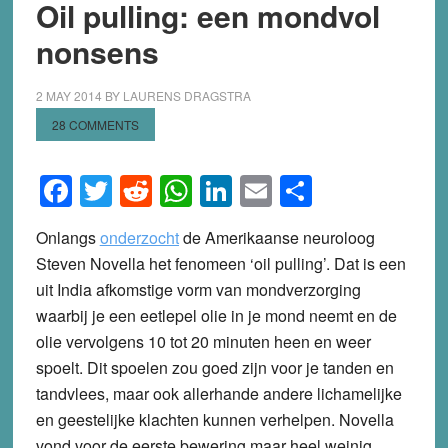
Oil pulling: een mondvol
nonsens
2 MAY 2014
BY
LAURENS DRAGSTRA
28 COMMENTS
Facebook
Twitter
Reddit
WhatsApp
LinkedIn
Email
Share
Onlangs
onderzocht
de Amerikaanse neuroloog
Steven Novella het fenomeen ‘oil pulling’. Dat is een
uit India afkomstige vorm van mondverzorging
waarbij je een eetlepel olie in je mond neemt en de
olie vervolgens 10 tot 20 minuten heen en weer
spoelt. Dit spoelen zou goed zijn voor je tanden en
tandvlees, maar ook allerhande andere lichamelijke
en geestelijke klachten kunnen verhelpen. Novella
vond voor de eerste bewering maar heel weinig