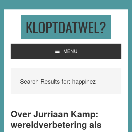
Skip
Skip
Skip
to
to
to
primary
main
primary
KLOPTDATWEL?
navigation
content
sidebar
MENU
Search Results for: happinez
Over Jurriaan Kamp:
wereldverbetering als