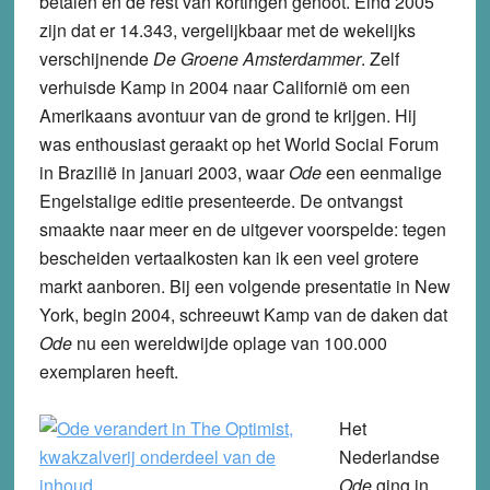
betalen en de rest van kortingen genoot. Eind 2005
zijn dat er 14.343, vergelijkbaar met de wekelijks
verschijnende
De Groene Amsterdammer
. Zelf
verhuisde Kamp in 2004 naar Californië om een
Amerikaans avontuur van de grond te krijgen. Hij
was enthousiast geraakt op het World Social Forum
in Brazilië in januari 2003, waar
Ode
een eenmalige
Engelstalige editie presenteerde. De ontvangst
smaakte naar meer en de uitgever voorspelde: tegen
bescheiden vertaalkosten kan ik een veel grotere
markt aanboren. Bij een volgende presentatie in New
York, begin 2004, schreeuwt Kamp van de daken dat
Ode
nu een wereldwijde oplage van 100.000
exemplaren heeft.
Het
Nederlandse
Ode
ging in