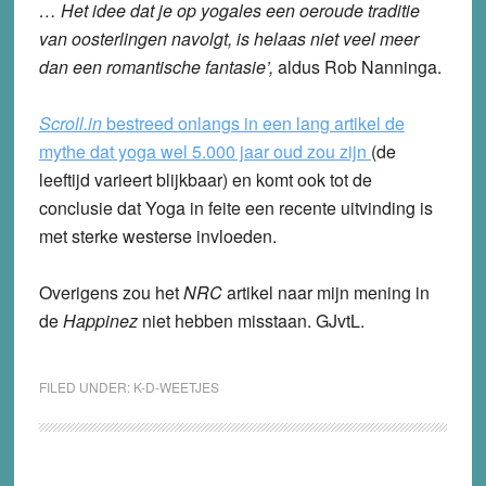
… Het idee dat je op yogales een oeroude traditie
van oosterlingen navolgt, is helaas niet veel meer
dan een romantische fantasie’,
aldus Rob Nanninga.
Scroll.in
bestreed onlangs in een lang artikel de
mythe dat yoga wel 5.000 jaar oud zou zijn
(de
leeftijd varieert blijkbaar) en komt ook tot de
conclusie dat Yoga in feite een recente uitvinding is
met sterke westerse invloeden.
Overigens zou het
NRC
artikel naar mijn mening in
de
Happinez
niet hebben misstaan. GJvtL.
FILED UNDER:
K-D-WEETJES