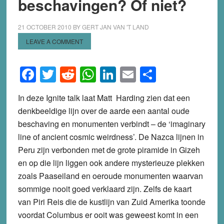
beschavingen? Of niet?
21 OCTOBER 2010
BY
GERT JAN VAN 'T LAND
LEAVE A COMMENT
Facebook
Twitter
Reddit
WhatsApp
LinkedIn
Email
Share
In deze Ignite talk laat Matt Harding zien dat een
denkbeeldige lijn over de aarde een aantal oude
beschaving en monumenten verbindt – de ‘imaginary
line of ancient cosmic weirdness’. De Nazca lijnen in
Peru zijn verbonden met de grote piramide in Gizeh
en op die lijn liggen ook andere mysterieuze plekken
zoals Paaseiland en oeroude monumenten waarvan
sommige nooit goed verklaard zijn. Zelfs de kaart
van Piri Reis die de kustlijn van Zuid Amerika toonde
voordat Columbus er ooit was geweest komt in een