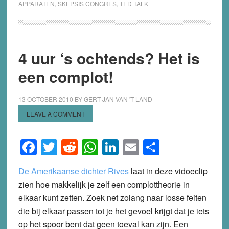
APPARATEN
,
SKEPSIS CONGRES
,
TED TALK
4 uur ‘s ochtends? Het is
een complot!
13 OCTOBER 2010
BY
GERT JAN VAN 'T LAND
LEAVE A COMMENT
Facebook
Twitter
Reddit
WhatsApp
LinkedIn
Email
Share
De Amerikaanse dichter Rives
laat in deze vidoeclip
zien hoe makkelijk je zelf een complottheorie in
elkaar kunt zetten. Zoek net zolang naar losse feiten
die bij elkaar passen tot je het gevoel krijgt dat je iets
op het spoor bent dat geen toeval kan zijn. Een