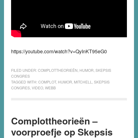
https://youtube.com/watch?v=QyInKT95eG0
FILED UNDER:
COMPLOTTHEORIEËN
,
HUMOR
,
SKEPSIS
CONGRES
TAGGED WITH:
COMPLOT
,
HUMOR
,
MITCHELL
,
SKEPSIS
CONGRES
,
VIDEO
,
WEBB
Complottheorieën –
voorproefje op Skepsis