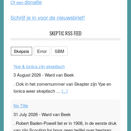
donatie
Of een
k
Schrijf je in voor de nieuwsbrief!
SKEPTIC RSS FEED
Skepsis
Error
SBM
Ype & Ionica zijn skeptisch
3 August 2026
-
Ward van Beek
. Ook in het zomernummer van Skepter zijn Ype en
Ionica weer skeptisch …
[...]
No Title
31 July 2026
-
Ward van Beek
. Robert Baden-Powell liet er in 1908, in de eerste druk
van zijn Scouting for boys geen twijfel over bestaan: