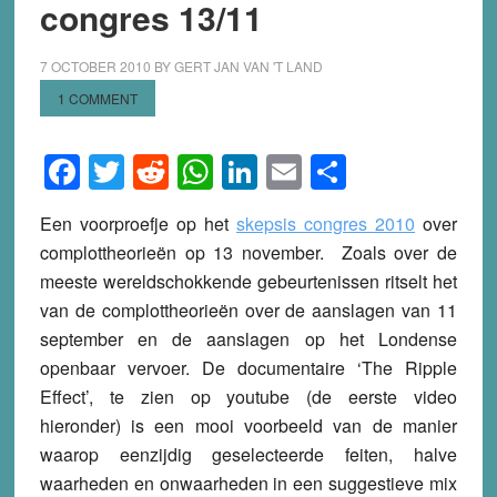
congres 13/11
7 OCTOBER 2010
BY
GERT JAN VAN 'T LAND
1 COMMENT
Facebook
Twitter
Reddit
WhatsApp
LinkedIn
Email
Share
Een voorproefje op het
skepsis congres 2010
over
complottheorieën op 13 november. Zoals over de
meeste wereldschokkende gebeurtenissen ritselt het
van de complottheorieën over de aanslagen van 11
september en de aanslagen op het Londense
openbaar vervoer. De documentaire ‘The Ripple
Effect’, te zien op youtube (de eerste video
hieronder) is een mooi voorbeeld van de manier
waarop eenzijdig geselecteerde feiten, halve
waarheden en onwaarheden in een suggestieve mix