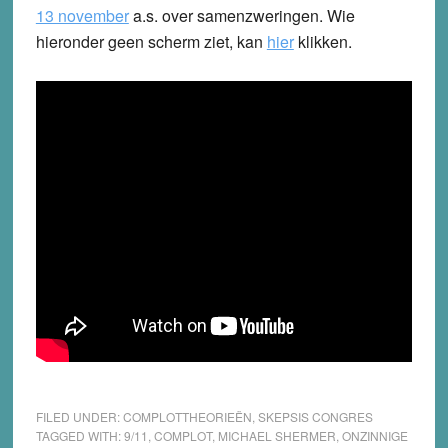
13 november
a.s. over samenzweringen. Wie
hieronder geen scherm ziet, kan
hier
klikken.
FILED UNDER:
COMPLOTTHEORIEËN
,
SKEPSIS CONGRES
TAGGED WITH:
9/11
,
COMPLOT
,
MICHAEL SHERMER
,
ONZINNIGE