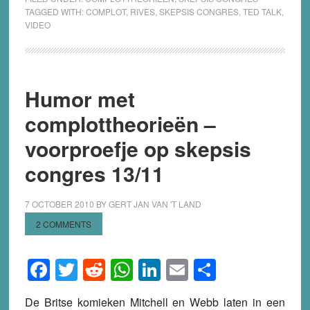
TAGGED WITH:
COMPLOT
,
RIVES
,
SKEPSIS CONGRES
,
TED TALK
,
VIDEO
Humor met
complottheorieën –
voorproefje op skepsis
congres 13/11
7 OCTOBER 2010
BY
GERT JAN VAN 'T LAND
2 COMMENTS
Facebook
Twitter
Reddit
WhatsApp
LinkedIn
Email
Share
De Britse komieken Mitchell en Webb laten in een