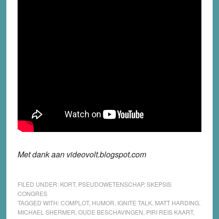
Met dank aan videovolt.blogspot.com
FILED UNDER:
KORT
,
PSEUDOWETENSCHAP
,
SKEPSIS
CONGRES
TAGGED WITH:
COMPLOT
,
HUMOR
,
IGNITE TALK
,
MATT HARDING
,
MICHAEL SHERMER
,
OUDE BESCHAVINGEN
,
PIRI REIS KAART
,