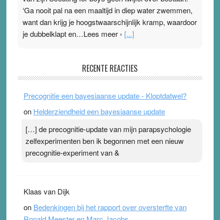
‘Ga nooit pal na een maaltijd in diep water zwemmen,
want dan krijg je hoogstwaarschijnlijk kramp, waardoor
je dubbelklapt en…Lees meer ›
[...]
Pleisterplakkers in de topspsort
RECENTE REACTIES
31 July 2026
-
Ward van Beek
. Na mondtape is nu de neuspleister in trek bij
Precognitie een bayesiaanse update - Kloptdatwel?
topsporters. Ze hopen ermee hun hartslag te verlagen
on
Helderziendheid een bayesiaanse update
terwijl ze meer zuurstof opnemen. Daarop heeft zo’n
pleister geen effect. Maar het gevoel ‘makkelijker te
[…] de precognitie-update van mijn parapsychologie
ademen’ kan goud waard zijn. Door…Lees meer
zelfexperimenten ben ik begonnen met een nieuw
Pleisterplakkers in de topspsort ›
[...]
precognitie-experiment van &
Klaas van Dijk
on
Bedenkingen bij het rapport over oversterfte van
Ronald Meester en Marc Jacobs