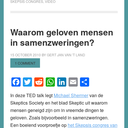
SKEPSIS CONGRES
,
VIDEO
Waarom geloven mensen
in samenzweringen?
15 OCTOBER 2010
BY
GERT JAN VAN 'T LAND
1 COMMENT
Facebook
Twitter
Reddit
WhatsApp
LinkedIn
Email
Share
In deze TED talk legt
Michael Shermer
van de
Skeptics Society en het blad Skeptic uit waarom
mensen geneigd zijn om in vreemde dingen te
geloven. Zoals bijvoorbeeld in samenzweringen.
Een boeiend voorproefje op
het Skepsis congres van