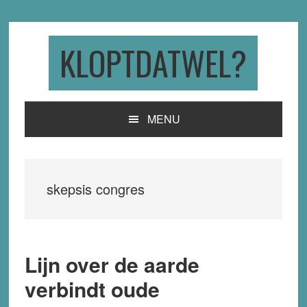
Skip
Skip
Skip
to
to
to
primary
main
primary
KLOPTDATWEL?
navigation
content
sidebar
MENU
skepsis congres
Lijn over de aarde
verbindt oude