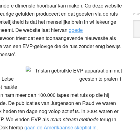
 andere dimensie hoorbaar kan maken. Op deze website
eurige geluiden produceert en dat geesten via de ruis
lijkheid is dat het menselijke brein in willekeurige
neemt. De website laat hiervan
goede
ngewoon triest dat een toonaangevende nieuwssite als
te van een EVP-gelovige die de ruis zonder enig bewijs
mensie’.
Arc
Klo
e Letse
) raakte
n nam meer dan 100.000 tapes met ruis op die hij
de. De publicaties van Jürgenson en Raudive waren
 heden ten dage nog volop actief is. In 2004 waren er
VP. We vinden EVP als
main-stream methode
terug in
 Ook hierop
gaan de Amerikaanse skeptici in
.