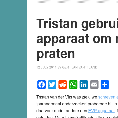
Tristan gebru
apparaat om 
praten
12 JULY 2011
BY
GERT JAN VAN 'T LAND
Facebook
Twitter
Reddit
WhatsApp
LinkedI
Emai
S
Tristan van der Vlis was ziek, we
schreven 
‘paranormaal onderzoeker’ probeerde hij in 
daarvoor onder andere een
EVP-apparaat
.
geluiden. Maar in werkelijkheid zijn de gel