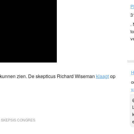
P
3
.
t
v
D
g
z
t
 te kunnen zien. De skepticus Richard Wiseman
klaagt
op
Y
3
.
H
Y
o
,
SKEPSIS CONGRES
v