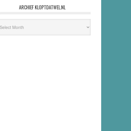
iets minder erg. Toen ik even googelde, kwam
ik Albigenzen tegen. Waldenzen dacht
ARCHIEF KLOPTDATWEL.NL
hief
ptdatwel.nl