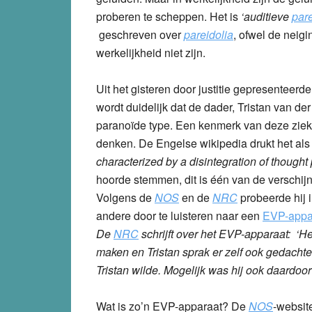
proberen te scheppen. Het is
‘auditieve
pare
geschreven over
pareidolia
, ofwel de neigi
werkelijkheid niet zijn.
Uit het gisteren door justitie gepresenteerd
wordt duidelijk dat de dader, Tristan van der
paranoïde type. Een kenmerk van deze ziekte
denken. De Engelse wikipedia drukt het als 
characterized by a disintegration of though
hoorde stemmen, dit is één van de verschijn
Volgens de
NOS
en de
NRC
probeerde hij 
andere door te luisteren naar een
EVP-appa
De
NRC
schrijft over het
EVP-apparaat:
‘He
maken en Tristan sprak er zelf ook gedachte
Tristan wilde. Mogelijk was hij ook daardoor
Wat is zo’n EVP-apparaat? De
NOS
-websit