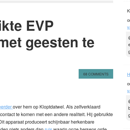
ikte EVP
met geesten te
K
o
v
68 COMMENTS
n
l
hare
H
eerder
over hem op Kloptdatwel. Als zelfverklaard
contact te komen met een andere realiteit. Hij gebruikte
o
 Dit apparaat produceert schijnbaar herkenbare
v
uiden niets anders dan
ruis
waarin onze hersens orde