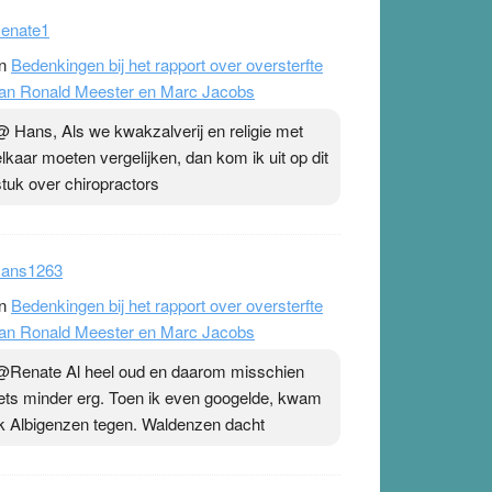
@Renate Dat je een aantal richtingen hebt
binnen de alternatieve maar ook de reguliere
gezondheidszorg, is op zich niet zo
enate1
n
Bedenkingen bij het rapport over oversterfte
an Ronald Meester en Marc Jacobs
@ Hans, Als we kwakzalverij en religie met
elkaar moeten vergelijken, dan kom ik uit op dit
stuk over chiropractors
ans1263
n
Bedenkingen bij het rapport over oversterfte
an Ronald Meester en Marc Jacobs
@Renate Al heel oud en daarom misschien