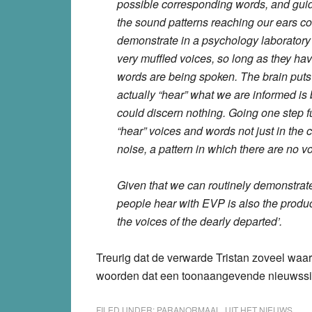
possible corresponding words, and guide
the sound patterns reaching our ears coul
demonstrate in a psychology laboratory 
very muffled voices, so long as they have
words are being spoken. The brain puts 
actually “hear” what we are informed is 
could discern nothing. Going one step f
“hear” voices and words not just in the c
noise, a pattern in which there are no vo
Given that we can routinely demonstrate 
people hear with EVP is also the product
the voices of the dearly departed’.
Treurig dat de verwarde Tristan zoveel waa
woorden dat een toonaangevende nieuwssite 
FILED UNDER:
PARANORMAAL
,
UIT HET NIEUWS