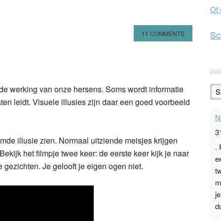
Of
Sc
11 COMMENTS
n
l
hare
de werking van onze hersens. Soms wordt informatie
S
ten leidt. Visuele illusies zijn daar een goed voorbeeld
N
3
emde illusie zien. Normaal uitziende meisjes krijgen
.
kijk het filmpje twee keer: de eerste keer kijk je naar
e
e gezichten. Je gelooft je eigen ogen niet.
t
m
j
d