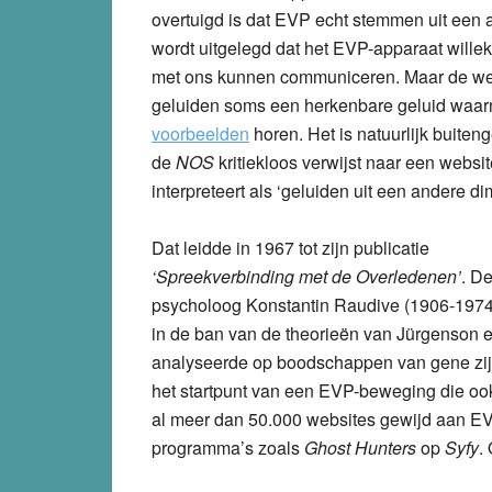
overtuigd is dat EVP echt stemmen uit een
wordt uitgelegd dat het EVP-apparaat willek
met ons kunnen communiceren. Maar de werke
geluiden soms een herkenbare geluid waar
voorbeelden
horen. Het is natuurlijk buite
de
NOS
kritiekloos verwijst naar een websi
interpreteert als ‘geluiden uit een andere di
Dat leidde in 1967 tot zijn publicatie
‘Spreekverbinding met de Overledenen’
. D
psycholoog Konstantin Raudive (1906-1974
in de ban van de theorieën van Jürgenson e
analyseerde op boodschappen van gene zij
het startpunt van een EVP-beweging die ook
al meer dan 50.000 websites gewijd aan E
programma’s zoals
Ghost Hunters
op
Syfy
.