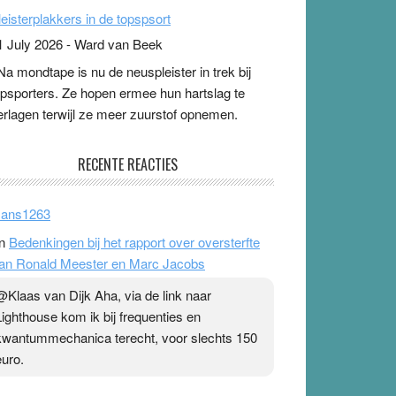
leisterplakkers in de topspsort
1 July 2026
-
Ward van Beek
 Na mondtape is nu de neuspleister in trek bij
opsporters. Ze hopen ermee hun hartslag te
erlagen terwijl ze meer zuurstof opnemen.
aarop heeft zo’n pleister geen effect. Maar het
evoel ‘makkelijker te ademen’ kan goud waard
ijn. Door…Lees meer Pleisterplakkers in de
opspsort ›
[...]
pe & Ionica zijn skeptisch
RECENTE REACTIES
 August 2026
-
Ward van Beek
 Ook in het zomernummer van Skepter zijn
ans1263
pe en Ionica weer skeptisch …
[...]
n
Bedenkingen bij het rapport over oversterfte
an Ronald Meester en Marc Jacobs
@Klaas van Dijk Aha, via de link naar