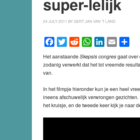
super-lelijk
24 JULY 2011
BY
GERT JAN VAN 'T LAND
Facebook
Twitter
Reddit
WhatsApp
LinkedI
Emai
S
Het aanstaande
Skepsis congres
gaat over 
zodanig verwerkt dat het tot vreemde resulta
van.
In het filmpje hieronder kun je een heel vre
ineens afschuwelijk verwrongen gezichten. Be
het kruisje, en de tweede keer kijk je naar d