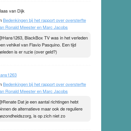
Lighthouse kom ik bij frequenties en
kwantummechanica terecht, voor slechts 150
euro.
laas van Dijk
n
Bedenkingen bij het rapport over oversterfte
an Ronald Meester en Marc Jacobs
@Hans1263, BlackBox TV was in het verleden
een vehikel van Flavio Pasquino. Een tijd
geleden is er ruzie (over geld?)
ans1263
n
Bedenkingen bij het rapport over oversterfte
an Ronald Meester en Marc Jacobs