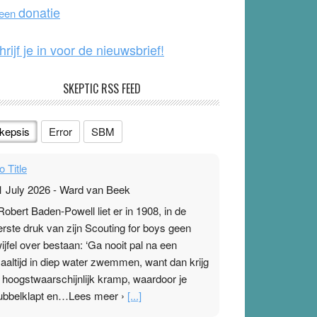
o
e
donatie
 een
k
hrijf je in voor de nieuwsbrief!
SKEPTIC RSS FEED
kepsis
Error
SBM
o Title
1 July 2026
-
Ward van Beek
 Robert Baden-Powell liet er in 1908, in de
erste druk van zijn Scouting for boys geen
wijfel over bestaan: ‘Ga nooit pal na een
aaltijd in diep water zwemmen, want dan krijg
e hoogstwaarschijnlijk kramp, waardoor je
ubbelklapt en…Lees meer ›
[...]