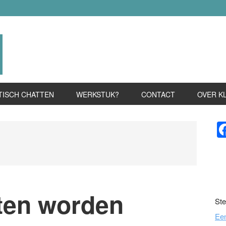
TISCH CHATTEN
WERKSTUK?
CONTACT
OVER K
P
S
ten worden
Ste
Ee