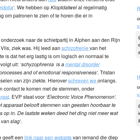
idolia
‘.
We hebben op
Kloptdatwel
al regelmatig
ng om patronen te zien of te horen die er in
e onderzoek naar de schietpartij in Alphen aan den Rijn
R
 Vlis, ziek was. Hij leed aan
schizofrenie
van het
o
 is dat het erg lastig is om logisch en normaal te
v
volgt uit:
‘schyzophrenia is a
mental disorder
t processes and of emotional responsiveness’.
Tristan
selen van zijn ziekte. Hierover
schreven we
onlangs.
in contact te komen met de stemmen, onder
raat
. EVP staat voor
‘Electronic Voice Phenomenon’.
t apparaat belooft stemmen van geesten hoorbaar te
H
s op in. De laatste weken deed het ding niet meer wat
o
 van slag’.
v
e geeft een
link naar een website
van iemand die diep