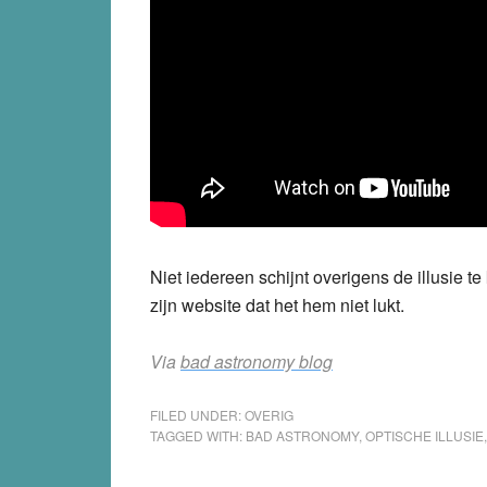
Niet iedereen schijnt overigens de illusie
zijn website dat het hem niet lukt.
Via
bad astronomy blog
FILED UNDER:
OVERIG
TAGGED WITH:
BAD ASTRONOMY
,
OPTISCHE ILLUSIE