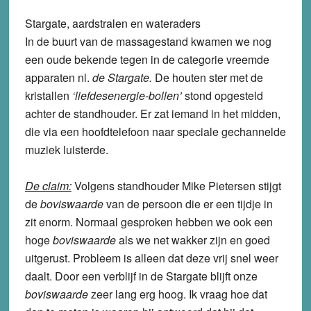
Stargate, aardstralen en wateraders
In de buurt van de massagestand kwamen we nog
een oude bekende tegen in de categorie vreemde
apparaten nl.
de Stargate.
De houten ster met de
kristallen
‘liefdesenergie-bollen’
stond opgesteld
achter de standhouder. Er zat iemand in het midden,
die via een hoofdtelefoon naar speciale gechannelde
muziek luisterde.
De claim:
Volgens standhouder Mike Pietersen stijgt
de
boviswaarde
van de persoon die er een tijdje in
zit enorm. Normaal gesproken hebben we ook een
hoge
boviswaarde
als we net wakker zijn en goed
uitgerust. Probleem is alleen dat deze vrij snel weer
daalt. Door een verblijf in de Stargate blijft onze
boviswaarde
zeer lang erg hoog. Ik vraag hoe dat