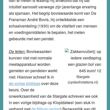
dan te meten is waarop hij antwoord dat hij dat
intuitief aanvoelt vanwege zijn jarenlange ervaring
als sjamaan. Het begrip boviswaarde komt van De
Fransman André Bovis, hij ontwikkelde een
schaalverdeling (1930) om de vitaliteit van mensen
en voedingsmiddelen te bepalen, het meten
gebeurde met een pendel.
De feiten:
Boviswaarden
kunnen niet met normale
meetapparatuur worden
gemeten en pendelen werkt
niet. Hierover schreef ik in
Stargate
(cycleofrotations.nl)
de vorige bijdrage
over deze
beurs. Over de
onwerkzaamheid van de Stargate schreven we ook
in een vorige bijdrage op Kloptdatwel (een stuk in
verband met
de Niburu lezing
).Bezwaarlijk aan dit