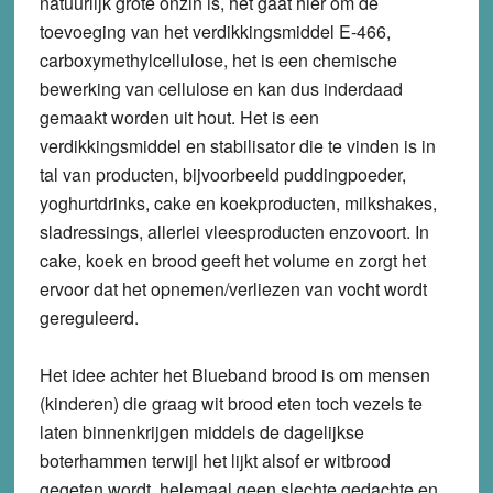
natuurlijk grote onzin is, het gaat hier om de
toevoeging van het verdikkingsmiddel E-466,
carboxymethylcellulose, het is een chemische
bewerking van cellulose en kan dus inderdaad
gemaakt worden uit hout. Het is een
verdikkingsmiddel en stabilisator die te vinden is in
tal van producten, bijvoorbeeld puddingpoeder,
yoghurtdrinks, cake en koekproducten, milkshakes,
sladressings, allerlei vleesproducten enzovoort. In
cake, koek en brood geeft het volume en zorgt het
ervoor dat het opnemen/verliezen van vocht wordt
gereguleerd.
Het idee achter het Blueband brood is om mensen
(kinderen) die graag wit brood eten toch vezels te
laten binnenkrijgen middels de dagelijkse
boterhammen terwijl het lijkt alsof er witbrood
gegeten wordt, helemaal geen slechte gedachte en