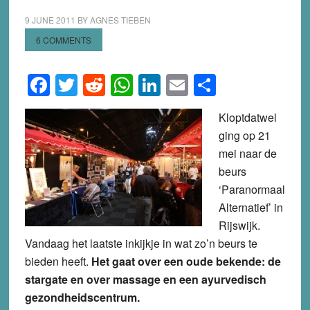
9 JUNE 2011
BY
AGNES TIEBEN
6 COMMENTS
Facebook
Twitter
Reddit
WhatsApp
LinkedIn
Email
Share
Kloptdatwel
ging op 21
mei naar de
beurs
‘Paranormaal
Alternatief’ in
Rijswijk.
V
andaag het laatste inkijkje in wat zo’n beurs te
bieden heeft.
Het gaat over een oude bekende: de
stargate en over massage en een ayurvedisch
gezondheidscentrum.