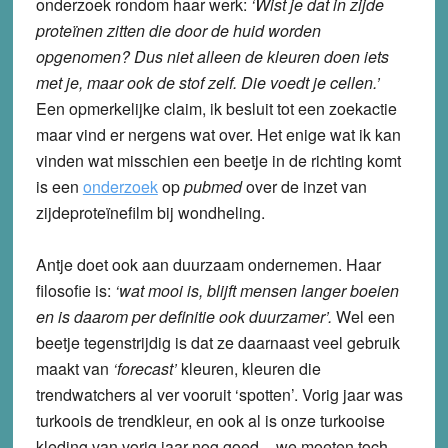
onderzoek rondom haar werk:
‘Wist je dat in zijde
proteïnen zitten die door de huid worden
opgenomen? Dus niet alleen de kleuren doen iets
met je, maar ook de stof zelf. Die voedt je cellen.’
Een opmerkelijke claim, ik besluit tot een zoekactie
maar vind er nergens wat over. Het enige wat ik kan
vinden wat misschien een beetje in de richting komt
is een
onderzoek
op
pubmed
over de inzet van
zijdeproteïnefilm bij wondheling.
Antje doet ook aan duurzaam ondernemen. Haar
filosofie is:
‘wat mooi is, blijft mensen langer boeien
en is daarom per definitie ook duurzamer’.
Wel een
beetje tegenstrijdig is dat ze daarnaast veel gebruik
maakt van
‘forecast’
kleuren, kleuren die
trendwatchers al ver vooruit ‘spotten’. Vorig jaar was
turkoois de trendkleur, en ook al is onze turkooise
kleding van vorig jaar nog goed – we moeten toch