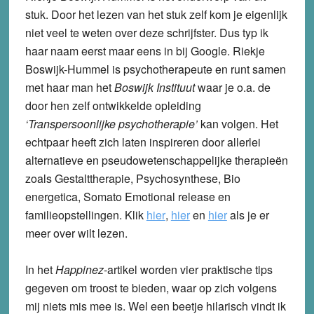
stuk. Door het lezen van het stuk zelf kom je eigenlijk
niet veel te weten over deze schrijfster. Dus typ ik
haar naam eerst maar eens in bij Google. Riekje
Boswijk-Hummel is psychotherapeute en runt samen
met haar man het
Boswijk Instituut
waar je o.a. de
door hen zelf ontwikkelde opleiding
‘Transpersoonlijke psychotherapie’
kan volgen. Het
echtpaar heeft zich laten inspireren door allerlei
alternatieve en pseudowetenschappelijke therapieën
zoals Gestalttherapie, Psychosynthese, Bio
energetica, Somato Emotional release en
familieopstellingen. Klik
hier
,
hier
en
hier
als je er
meer over wilt lezen.
In het
Happinez
-artikel worden vier praktische tips
gegeven om troost te bieden, waar op zich volgens
mij niets mis mee is. Wel een beetje hilarisch vindt ik