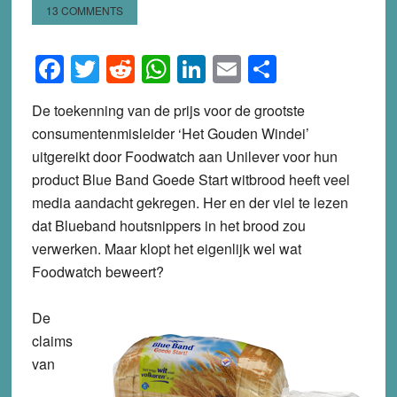
13 COMMENTS
Facebook
Twitter
Reddit
WhatsApp
LinkedIn
Email
Share
De toekenning van de prijs voor de grootste
consumentenmisleider ‘Het Gouden Windei’
uitgereikt door Foodwatch aan Unilever voor hun
product Blue Band Goede Start witbrood heeft veel
media aandacht gekregen. Her en der viel te lezen
dat Blueband houtsnippers in het brood zou
verwerken. Maar klopt het eigenlijk wel wat
Foodwatch beweert?
De
claims
van