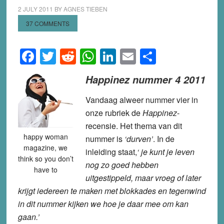
2 JULY 2011
BY
AGNES TIEBEN
37 COMMENTS
Facebook
Twitter
Reddit
WhatsApp
LinkedIn
Email
Share
Happinez nummer 4 2011
Vandaag alweer nummer vier in
onze rubriek de
Happinez
-
recensie. Het thema van dit
happy woman
nummer is
‘durven’
. In de
magazine, we
inleiding staat,
‘ je kunt je leven
think so you don’t
nog zo goed hebben
have to
uitgestippeld, maar vroeg of later
krijgt iedereen te maken met blokkades en tegenwind
in dit nummer kijken we hoe je daar mee om kan
gaan.’