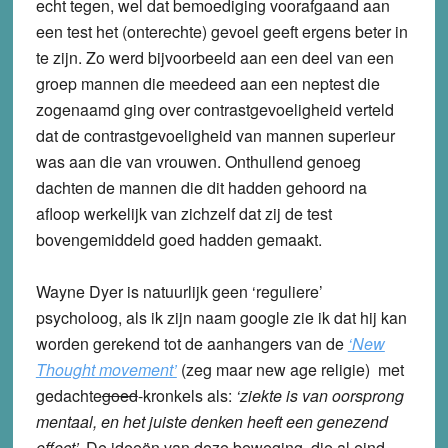
echt tegen, wel dat bemoediging voorafgaand aan
een test het (onterechte) gevoel geeft ergens beter in
te zijn. Zo werd bijvoorbeeld aan een deel van een
groep mannen die meedeed aan een neptest die
zogenaamd ging over contrastgevoeligheid verteld
dat de contrastgevoeligheid van mannen superieur
was aan die van vrouwen. Onthullend genoeg
dachten de mannen die dit hadden gehoord na
afloop werkelijk van zichzelf dat zij de test
bovengemiddeld goed hadden gemaakt.
Wayne Dyer is natuurlijk geen ‘reguliere’
psycholoog, als ik zijn naam google zie ik dat hij kan
worden gerekend tot de aanhangers van de
‘New
Thought movement’
(zeg maar new age religie) met
gedachte
goed
-kronkels als:
‘ziekte is van oorsprong
mentaal, en het juiste denken heeft een genezend
effect’.
De ideeën van deze beweging, die al eind