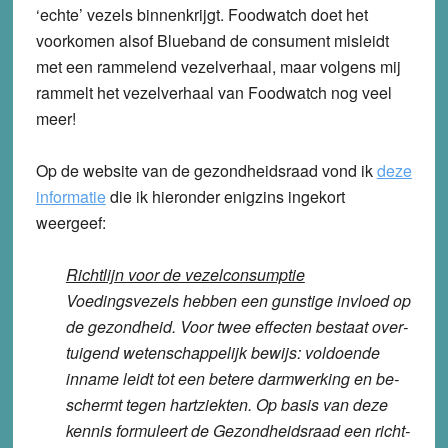
‘echte’ vezels binnenkrijgt. Foodwatch doet het
voorkomen alsof Blueband de consument misleidt
met een rammelend vezelverhaal, maar volgens mij
rammelt het vezelverhaal van Foodwatch nog veel
meer!
Op de website van de gezondheidsraad vond ik
deze
informatie
die ik hieronder enigzins ingekort
weergeef:
Richtlijn voor de vezelconsumptie
Voe­dings­ve­zels hebben een gun­sti­ge invloed op
de ge­zond­heid. Voor twee ef­fec­ten bestaat over­
tui­gend we­ten­schap­pe­lijk bewijs: vol­doen­de
inname leidt tot een betere darm­wer­king en be­
schermt tegen hart­ziek­ten. Op basis van deze
kennis for­mu­leert de Ge­zond­heids­raad een richt­