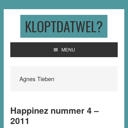
Skip
Skip
Skip
to
to
to
primary
main
primary
KLOPTDATWEL?
navigation
content
sidebar
MENU
Agnes Tieben
Happinez nummer 4 –
2011