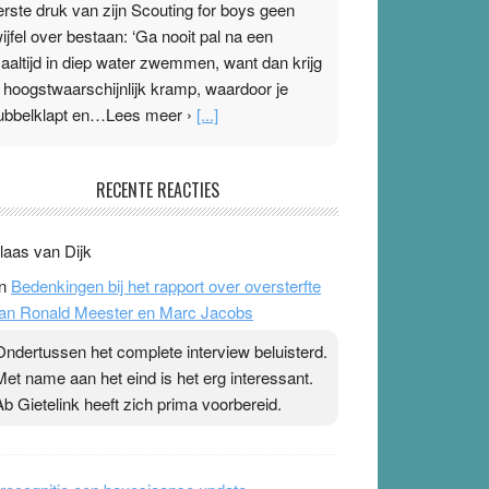
erste druk van zijn Scouting for boys geen
wijfel over bestaan: ‘Ga nooit pal na een
aaltijd in diep water zwemmen, want dan krijg
e hoogstwaarschijnlijk kramp, waardoor je
ubbelklapt en…Lees meer ›
[...]
leisterplakkers in de topspsort
RECENTE REACTIES
1 July 2026
-
Ward van Beek
 Na mondtape is nu de neuspleister in trek bij
laas van Dijk
opsporters. Ze hopen ermee hun hartslag te
n
Bedenkingen bij het rapport over oversterfte
erlagen terwijl ze meer zuurstof opnemen.
an Ronald Meester en Marc Jacobs
aarop heeft zo’n pleister geen effect. Maar het
evoel ‘makkelijker te ademen’ kan goud waard
Ondertussen het complete interview beluisterd.
ijn. Door…Lees meer Pleisterplakkers in de
Met name aan het eind is het erg interessant.
opspsort ›
[...]
Ab Gietelink heeft zich prima voorbereid.