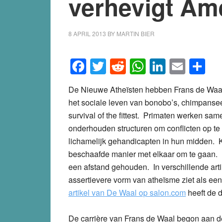
verhevigt Am
8 APRIL 2013
BY
MARTIN BIER
Facebook
Twitter
Reddit
WhatsApp
LinkedI
Emai
S
De Nieuwe Athe
ïsten hebben Frans de Waal 
het sociale leven van bonobo’s, chimpanse
survival of the fittest. Primaten werken sa
onderhouden structuren om conflicten op te
lichamelijk gehandicapten in hun midden. 
beschaafde manier met elkaar om te gaan.
een afstand gehouden. In verschillende arti
assertievere vorm van athe
ïsme ziet als ee
artikel van De Waal op salon.com
heeft de 
De carrière van Frans de Waal begon aan d