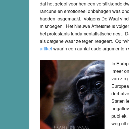
dat het geloof voor hen een verstikkende d
rancune en emotioneel onbehagen was onde
hadden losgemaakt. Volgens De Waal vindt 
misnoegen. Het Nieuwe Atheïsme is volgen
het protestants fundamentalistische nest. D
als datgene waar ze tegen reageert. Op “wh
artikel
waarin een aantal oude argumenten 
In Europ
meer on
van z’n 
Europea
derhalve
Staten l
negatiev
publiek,
weg uit 