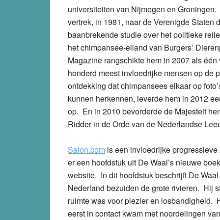
universiteiten van Nijmegen en Groningen. 
vertrek, in 1981, naar de Verenigde Staten 
baanbrekende studie over het politieke reil
het chimpansee-eiland van Burgers’ Diere
Magazine rangschikte hem in 2007 als één
honderd meest invloedrijke mensen op de 
ontdekking dat chimpansees elkaar op foto’
kunnen herkennen, leverde hem in 2012 e
op. En in 2010 bevorderde de Majesteit he
Ridder in de Orde van de Nederlandse Lee
Salon.com
is een invloedrijke progressiev
er een hoofdstuk uit De Waal’s nieuwe boek,
website. In dit hoofdstuk beschrijft De Waal
Nederland bezuiden de grote rivieren. Hij st
ruimte was voor plezier en losbandigheid. He
eerst in contact kwam met noordelingen van 