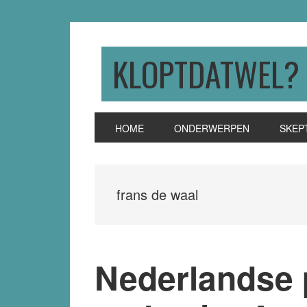
Skip
Skip
Skip
to
to
to
primary
main
primary
KLOPTDATWEL?
navigation
content
sidebar
HOME
ONDERWERPEN
SKEP
frans de waal
Nederlandse 