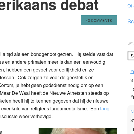
erikaans debat
Of
Sc
43 COMMENTS
n
l
hare
altijd als een bondgenoot gezien. Hij stelde vast dat
S
es en andere primaten meer is dan een eenvoudig
men, hebben een gevoel voor eerlijkheid en ze
Y
 lossen. Ook zorgen ze voor de geestelijk en
3
Kortom, je hebt geen godsdienst nodig om op een
.
 Maar De Waal heeft de Nieuwe Athe
ïsten steeds op
Y
kelen heeft hij te kennen gegeven dat hij de nieuwe
n evenknie van religieus fundamentalisme. Een
lang
N
discussie weer verhevigd.
3
.
e