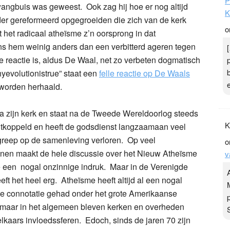
P
wangbuis was geweest. Ook zag hij hoe er nog altijd
K
r gereformeerd opgegroeiden die zich van de kerk
o
het radicaal atheïsme z’n oorsprong in dat
s hem weinig anders dan een verbitterd ageren tegen
e reactie is, aldus De Waal, net zo verbeten dogmatisch
yevolutionistrue” staat een
felle reactie op De Waals
worden herhaald.
a zijn kerk en staat na de Tweede Wereldoorlog steeds
K
tkoppeld en heeft de godsdienst langzaamaan veel
greep op de samenleving verloren. Op veel
o
nen maakt de hele discussie over het Nieuw Atheïsme
v
 een nogal onzinnige indruk. Maar in de Verenigde
eeft het heel erg. Atheïsme heeft altijd al een nogal
e connotatie gehad onder het grote Amerikaanse
 maar in het algemeen bleven kerken en overheden
elkaars invloedssferen. Edoch, sinds de jaren 70 zijn