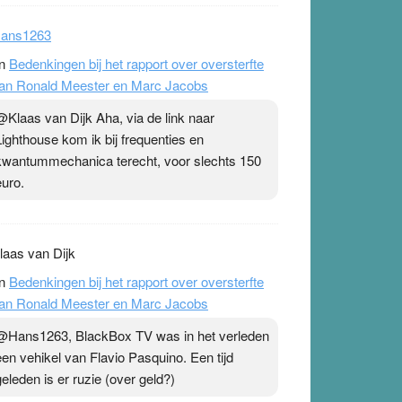
ans1263
n
Bedenkingen bij het rapport over oversterfte
an Ronald Meester en Marc Jacobs
@Klaas van Dijk Aha, via de link naar
Lighthouse kom ik bij frequenties en
kwantummechanica terecht, voor slechts 150
euro.
laas van Dijk
n
Bedenkingen bij het rapport over oversterfte
an Ronald Meester en Marc Jacobs
@Hans1263, BlackBox TV was in het verleden
een vehikel van Flavio Pasquino. Een tijd
geleden is er ruzie (over geld?)