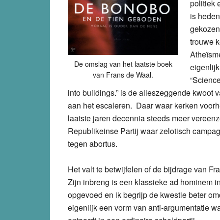
politiek
is heden
gekozen 
trouwe k
Atheïsme
De omslag van het laatste boek
eigenli
van Frans de Waal.
“Science
into buildings.” is de alleszeggende kwoot va
aan het escaleren. Daar waar kerken voorh
laatste jaren decennia steeds meer vereenz
Republikeinse Partij waar zelotisch campa
tegen abortus.
Het valt te betwijfelen of de bijdrage van F
Zijn inbreng is een klassieke ad hominem in 
opgevoed en ik begrijp de kwestie beter om
eigenlijk een vorm van anti-argumentatie w