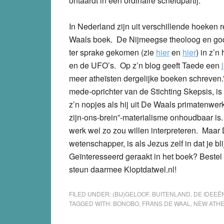
ontaardt in een ordinaire scheldpartij.
In Nederland zijn uit verschillende hoeken
Waals boek. De Nijmeegse theoloog en gods
ter sprake gekomen (zie
hier
en
hier
) in z’
en de UFO’s. Op z’n blog geeft Taede een
meer atheïsten dergelijke boeken schreven
mede-oprichter van de Stichting Skepsis, is
z’n nopjes als hij uit De Waals primatenwerk
zijn-ons-brein”-materialisme onhoudbaar is. 
werk wel zo zou willen interpreteren. Maa
wetenschapper, is als Jezus zelf in dat je b
Geïnteresseerd geraakt in het boek? Bestel 
steun daarmee Kloptdatwel.nl!
FILED UNDER:
(BIJ)GELOOF
,
BUITENLAND
,
DE IDEEË
TAGGED WITH:
BONOBO
,
FRANS DE WAAL
,
NEW ATHE