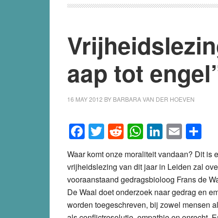
Vrijheidslezi
aap tot engel
16 MAY 2012
BY
BARBARA VAN DER HOEVEN
Facebook
Twitter
Reddit
WhatsApp
LinkedI
Emai
S
Waar komt onze moraliteit vandaan? Dit is 
vrijheidslezing van dit jaar in Leiden zal 
vooraanstaand gedragsbioloog Frans de Wa
De Waal doet onderzoek naar gedrag en em
worden toegeschreven, bij zowel mensen al
als conflictresolutie, empathie en onrecht.