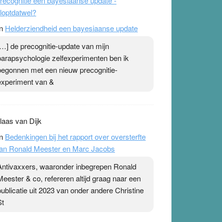
recognitie een bayesiaanse update -
loptdatwel?
n
Helderziendheid een bayesiaanse update
[…] de precognitie-update van mijn
parapsychologie zelfexperimenten ben ik
begonnen met een nieuw precognitie-
experiment van &
laas van Dijk
n
Bedenkingen bij het rapport over oversterfte
an Ronald Meester en Marc Jacobs
Antivaxxers, waaronder inbegrepen Ronald
Meester & co, refereren altijd graag naar een
publicatie uit 2023 van onder andere Christine
St