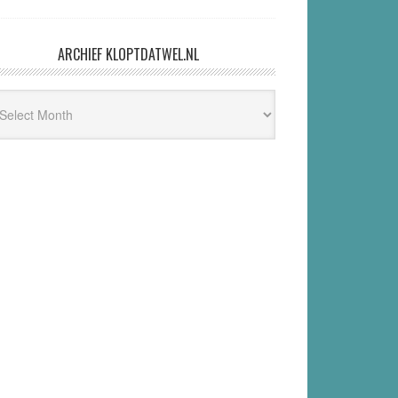
ARCHIEF KLOPTDATWEL.NL
hief
ptdatwel.nl