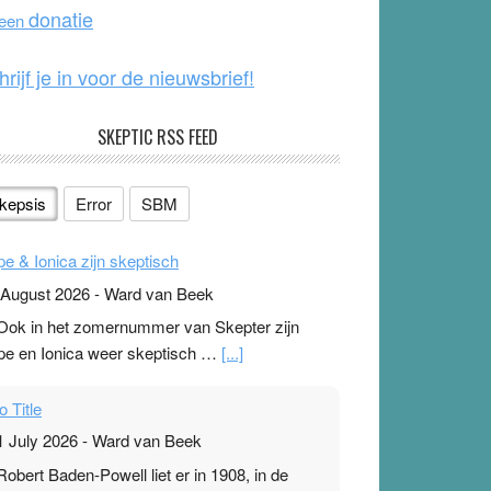
o
e
donatie
 een
k
hrijf je in voor de nieuwsbrief!
SKEPTIC RSS FEED
kepsis
Error
SBM
pe & Ionica zijn skeptisch
 August 2026
-
Ward van Beek
 Ook in het zomernummer van Skepter zijn
pe en Ionica weer skeptisch …
[...]
o Title
1 July 2026
-
Ward van Beek
 Robert Baden-Powell liet er in 1908, in de