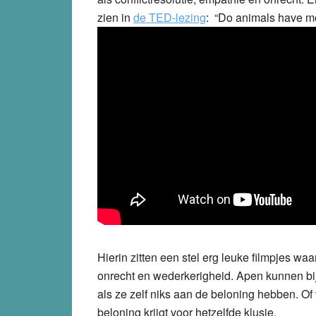
zien in
de TED-lezing
: “Do animals have mo
Hierin zitten een stel erg leuke filmpjes wa
onrecht en wederkerigheid. Apen kunnen b
als ze zelf niks aan de beloning hebben. Of
beloning krijgt voor hetzelfde klusje.