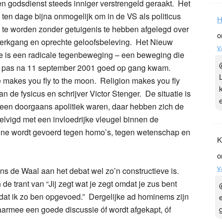
 en godsdienst steeds inniger verstrengeld geraakt. Het
 ten dage bijna onmogelijk om in de VS als politicus
H
te worden zonder getuigenis te hebben afgelegd over
o
erkgang en oprechte geloofsbeleving. Het Nieuw
v
 is een radicale tegenbeweging – een beweging die
jk pas na 11 september 2001 goed op gang kwam.
 makes you fly to the moon. Religion makes you fly
n de fysicus en schrijver Victor Stenger. De situatie is
een doorgaans apolitiek waren, daar hebben zich de
elvigd met een invloedrijke vleugel binnen de
gne wordt gevoerd tegen homo’s, tegen wetenschap en
K
o
v
rans de Waal aan het debat wel zo’n constructieve is.
de trant van “Jij zegt wat je zegt omdat je zus bent
dat ik zo ben opgevoed.” Dergelijke ad hominems zijn
aarmee een goede discussie óf wordt afgekapt, óf