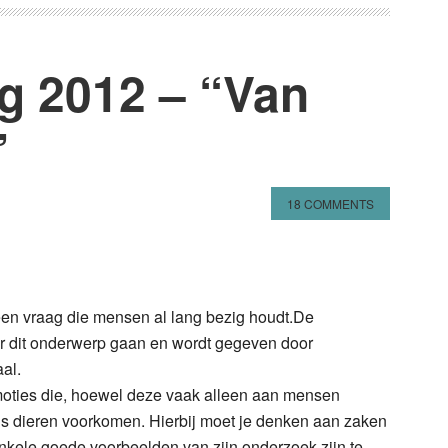
ng 2012 – “Van
”
18 COMMENTS
n
l
hare
een vraag die mensen al lang bezig houdt.De
over dit onderwerp gaan en wordt gegeven door
al.
oties die, hoewel deze vaak alleen aan mensen
s dieren voorkomen. Hierbij moet je denken aan zaken
 Enkele goede voorbeelden van zijn onderzoek zijn te