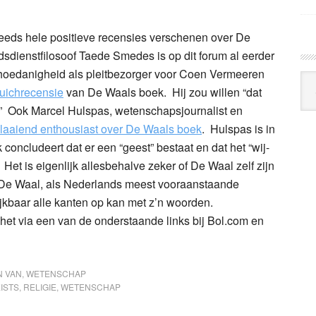
 reeds hele positieve recensies verschenen over De
dienstfilosoof Taede Smedes is op dit forum al eerder
n hoedanigheid als pleitbezorger voor Coen Vermeeren
Arc
juichrecensie
van De Waals boek. Hij zou willen “dat
Klo
.” Ook Marcel Hulspas, wetenschapsjournalist en
laaiend enthousiast over De Waals boek
. Hulspas is in
 concludeert dat er een “geest” bestaat en dat het “wij-
Het is eigenlijk allesbehalve zeker of De Waal zelf zijn
r De Waal, als Nederlands meest vooraanstaande
lijkbaar alle kanten op kan met z’n woorden.
het via een van de onderstaande links bij Bol.com en
N VAN
,
WETENSCHAP
ISTS
,
RELIGIE
,
WETENSCHAP