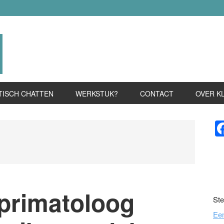
TISCH CHATTEN
WERKSTUK?
CONTACT
OVER K
P
S
primatoloog
Ste
Ee