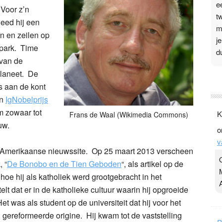
e
Voor z’n
t
deed hij een
m
en en zeilen op
j
npark. Time
d
 van de
planeet. De
P
s aan de kont
3
en
IgNobelprijs
.
m zowaar tot
K
Frans de Waal (Wikimedia Commons)
t
uw.
o
v
v
D
e Amerikaanse nieuwssite. Op 25 maart 2013 verscheen
g
 “
De Bonobo en de Tien Geboden
“, als artikel op de
z
 hoe hij als katholiek werd grootgebracht in het
t
elt dat er in de katholieke cultuur waarin hij opgroeide
t was als student op de universiteit dat hij voor het
gereformeerde origine. Hij kwam tot de vaststelling