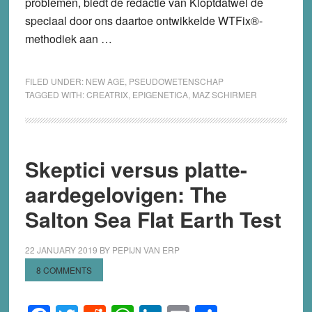
problemen, biedt de redactie van Kloptdatwel de
speciaal door ons daartoe ontwikkelde WTFix®-
methodiek aan …
FILED UNDER:
NEW AGE
,
PSEUDOWETENSCHAP
TAGGED WITH:
CREATRIX
,
EPIGENETICA
,
MAZ SCHIRMER
Skeptici versus platte-
aardegelovigen: The
Salton Sea Flat Earth Test
22 JANUARY 2019
BY
PEPIJN VAN ERP
8 COMMENTS