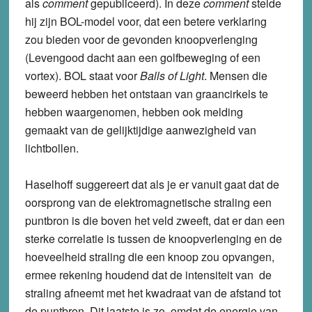
als
comment
gepubliceerd). In deze
comment
stelde
hij zijn BOL-model voor, dat een betere verklaring
zou bieden voor de gevonden knoopverlenging
(Levengood dacht aan een golfbeweging of een
vortex). BOL staat voor
Balls of Light
. Mensen die
beweerd hebben het ontstaan van graancirkels te
hebben waargenomen, hebben ook melding
gemaakt van de gelijktijdige aanwezigheid van
lichtbollen.
Haselhoff suggereert dat als je er vanuit gaat dat de
oorsprong van de elektromagnetische straling een
puntbron is die boven het veld zweeft, dat er dan een
sterke correlatie is tussen de knoopverlenging en de
hoeveelheid straling die een knoop zou opvangen,
ermee rekening houdend dat de intensiteit van de
straling afneemt met het kwadraat van de afstand tot
de puntbron. Dit laatste is zo, omdat de energie van