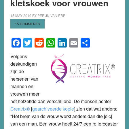
kletskoek voor vrouwen
15 MAY 2019
BY
PEPIJN VAN ERP
15 COMMENTS
Facebook
Twitter
Reddit
WhatsApp
LinkedIn
Email
Share
Volgens
deskundigen
zijn de
hersenen van
mannen en
vrouwen meer
het hetzelfde dan verschillend. De mensen achter
Creatrix®
[
gearchiveerde kopie
] zien dat wat anders:
“Het brein van de vrouw werkt anders dan die [sic]
van een man. Een vrouw heeft 24/7 een rollercoaster