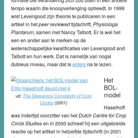
formatie die verandering zich zou uiten in een andere
tempo waarin die knoopverlenging optreedt. In 1999
wist Levengood zijn theorie te publiceren in een
artikel in het
peer reviewed
tijdschrift,
Physiologa
Plantarum
, samen met Nancy Talbott. Er is wel het
een en ander aan te merken op de
wetenschappelijke kwalificaties van Levengood and
Talbott en hun werk. Dat is namelijk van nogal
dubieus niveau, maar dat is
elders
na te lezen.
Het
BOL-
model
uit:
The Deepening Complexity of Crop
Circles
(2001)
Haselhoff
was indertijd voorzitter van het
Dutch Centre for Crop
Circle Studies
en in 2000 schreef hij een uitgebreide
reactie op het artikel in hetzelfde tijdschrift (in 2001