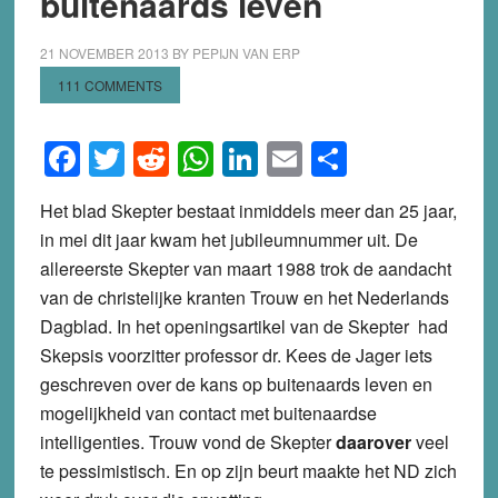
buitenaards leven
21 NOVEMBER 2013
BY
PEPIJN VAN ERP
111 COMMENTS
Facebook
Twitter
Reddit
WhatsApp
LinkedIn
Email
Share
Het blad Skepter bestaat inmiddels meer dan 25 jaar,
in mei dit jaar kwam het jubileumnummer uit. De
allereerste Skepter van maart 1988 trok de aandacht
van de christelijke kranten Trouw en het Nederlands
Dagblad. In het openingsartikel van de Skepter had
Skepsis voorzitter professor dr. Kees de Jager iets
geschreven over de kans op buitenaards leven en
mogelijkheid van contact met buitenaardse
intelligenties. Trouw vond de Skepter
daarover
veel
te pessimistisch. En op zijn beurt maakte het ND zich