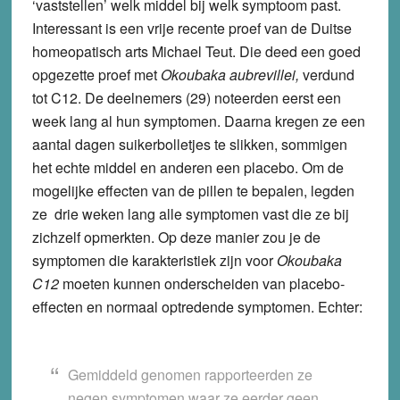
‘vaststellen’ welk middel bij welk symptoom past.
Interessant is een vrije recente proef van de Duitse
homeopatisch arts Michael Teut. Die deed een goed
opgezette proef met
Okoubaka aubrevillei,
verdund
tot C12. De deelnemers (29) noteerden eerst een
week lang al hun symptomen. Daarna kregen ze een
aantal dagen suikerbolletjes te slikken, sommigen
het echte middel en anderen een placebo. Om de
mogelijke effecten van de pillen te bepalen, legden
ze drie weken lang alle symptomen vast die ze bij
zichzelf opmerkten. Op deze manier zou je de
symptomen die karakteristiek zijn voor
Okoubaka
C12
moeten kunnen onderscheiden van placebo-
effecten en normaal optredende symptomen. Echter:
Gemiddeld genomen rapporteerden ze
negen symptomen waar ze eerder geen