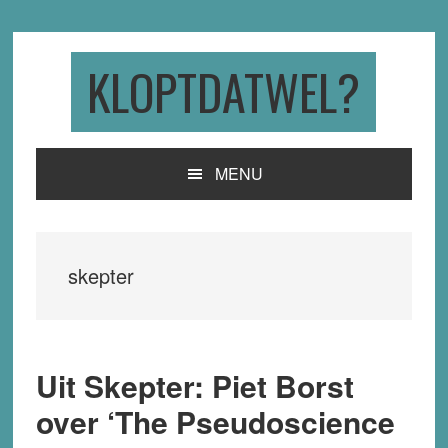
Skip
Skip
Skip
to
to
to
primary
main
primary
KLOPTDATWEL?
navigation
content
sidebar
MENU
skepter
Uit Skepter: Piet Borst
over ‘The Pseudoscience