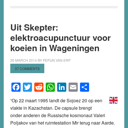
Uit Skepter:
elektroacupunctuur voor
koeien in Wageningen
26 MARCH 2014
BY
PEPIJN VAN ERP
37 COMMENTS
Facebook
Twitter
Reddit
WhatsApp
LinkedIn
Email
Share
“Op 22 maart 1995 landt de Sojoez 20 op een
vlakte in Kazachstan. De capsule brengt
onder anderen de Russische kosmonaut Valeri
Poljakov van het ruimtestation Mir terug naar Aarde.