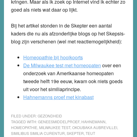
kringen. Maar als ik zoek op Internet vind ik echter zo
goed als niets wat daar op lijkt.
Bij het artikel stonden in de Skepter een aantal
kaders die nu als afzonderlijke blogs op het Skepsis-
blog zijn verschenen (wel met reactiemogelijkheid):
Homeopathie bij hooikoorts
De Milwaukee test met homeopaten
over een
onderzoek van Amerikaanse homeopaten
tweede helft 19e eeuw, kwam ook niets goeds
uit voor het similiaprincipe.
Hahnemanns proef met kinabast
FILED UNDER:
GEZONDHEID
TAGGED WITH:
GENEESMIDDELPROEF
,
HAHNEMANN
,
HOMEOPATHIE
,
MILWAUKEE TEST
,
OKOUBAKA AUBREVILLEI
,
SIMILIBUS SIMILIA CURENTUR
,
SKEPTER
,
TEUT