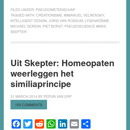
FILED UNDER:
PSEUDOWETENSCHAP
TAGGED WITH:
CREATIONISME
,
IMMANUEL VELIKOVSKY
,
INTELLIGENT DESIGN
,
JORIS VAN ROSSUM
,
LYSENKOÏSME
,
MICHAEL GORDIN
,
PIET BORST
,
PSEUDOSCIENCE WARS
,
SKEPTER
Uit Skepter: Homeopaten
weerleggen het
similiaprincipe
31 MARCH 2014
BY
PEPIJN VAN ERP
169 COMMENTS
Facebook
Twitter
Reddit
WhatsApp
LinkedIn
Email
Share