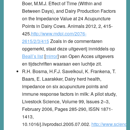
Boer, M.M.J. Effect of Time (Within and
Between Days), and Dairy Production Factors
on the Impedance Value at 24 Acupuncture
Points in Dairy Cows. Animals 2012, 2, 415-
425.
http://www.mdpi.com/2076-
2615/2/3/415
Zoals in de commentaren
opgemerkt, staat deze uitgeverij inmiddels op
Beall’s list
[
mirror
] van Open Acces uitgevers
en tijdschriften waaraan een luchtje zit.
R.H. Bosma, H.F.J. Savelkoul, K. Frankena, T.
Baars, E. Laarakker, Dairy herd health,
impedance on six acupuncture points and
immune response factors in milk: A pilot study,
Livestock Science, Volume 99, Issues 2–3,
February 2006, Pages 285-290, ISSN 1871-
1413,
10.1016/j.livprodsci.2005.07.002.
http://www.scienc