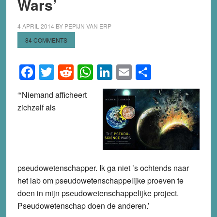
Wars’
4 APRIL 2014
BY
PEPIJN VAN ERP
84 COMMENTS
Facebook
Twitter
Reddit
WhatsApp
LinkedIn
Email
Share
“‘Niemand afficheert
zichzelf als
pseudowetenschapper. Ik ga niet ’s ochtends naar
het lab om pseudowetenschappelijke proeven te
doen in mijn pseudowetenschappelijke project.
Pseudowetenschap doen de anderen.’