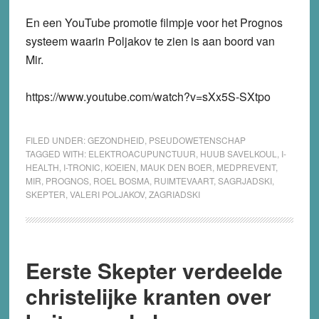
En een YouTube promotie filmpje voor het Prognos
systeem waarin Poljakov te zien is aan boord van
Mir.
https://www.youtube.com/watch?v=sXx5S-SXtpo
FILED UNDER:
GEZONDHEID
,
PSEUDOWETENSCHAP
TAGGED WITH:
ELEKTROACUPUNCTUUR
,
HUUB SAVELKOUL
,
I-
HEALTH
,
I-TRONIC
,
KOEIEN
,
MAUK DEN BOER
,
MEDPREVENT
,
MIR
,
PROGNOS
,
ROEL BOSMA
,
RUIMTEVAART
,
SAGRJADSKI
,
SKEPTER
,
VALERI POLJAKOV
,
ZAGRIADSKI
Eerste Skepter verdeelde
christelijke kranten over