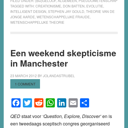
FILED UNDER:
(BIJ)GELOOF
,
ALGEMEEN
,
PSEUDOWETENSCHAP
TAGGED WITH:
CREATIONISME
,
DON BATTEN
,
EVOLUTIE
,
INTELLIGENT DESIGN
,
STEPHEN JAY GOULD
,
THEORIE VAN DE
JONGE AARDE
,
WETENSCHAPPELIJKE FRAUDE
,
WETENSCHAPPELIJKE THEORIE
Een weekend skepticisme
in Manchester
23 MARCH 2012
BY
JOLANDASTRUBEL
1 COMMENT
Facebook
Twitter
Reddit
WhatsApp
LinkedIn
Email
Share
QED
staat voor
‘Question, Explore, Discover’
en is
een tweedaags sceptisch congres georganiseerd