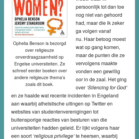
persoonlijk tot dan toe
nog niet van gehoord
had, maar die ik zeker
ga volgen vanaf
nu. Haar betoog moest
Ophelia Benson is bezorgd
wat op gang komen,
over religieuze
maar de punten die ze
onverdraagzaamheid op
vervolgens maakte
Engelse universiteiten. Ze
schreef eerder boeken over
vonden een gewillig
andere religieuze thema’s
oor in de zaal. Het ging
zoals dit boek.
over
‘Silencing for God’
en ze haalde wat recente incidenten in Engeland
aan waarbij atheïstische uitingen op Twitter en
websites van studentenverenigingen tot
buitensporige reacties van besturen van die
universiteiten hadden geleid. Er lijkt volgens haar
een soort
‘religious privilege’
te heersen, waarbij