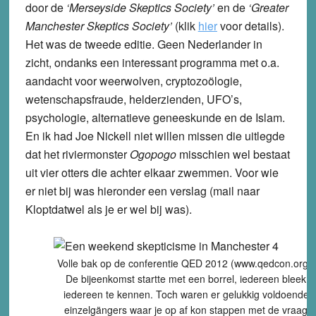
door de
‘Merseyside Skeptics Society’
en de
‘Greater
Manchester Skeptics Society’
(klik
hier
voor details).
Het was de tweede editie. Geen Nederlander in
zicht, ondanks een interessant programma met o.a.
aandacht voor weerwolven, cryptozoölogie,
wetenschapsfraude, helderzienden, UFO’s,
psychologie, alternatieve geneeskunde en de Islam.
En ik had Joe Nickell niet willen missen die uitlegde
dat het riviermonster
Ogopogo
misschien wel bestaat
uit vier otters die achter elkaar zwemmen. Voor wie
er niet bij was hieronder een verslag (mail naar
Kloptdatwel als je er wel bij was).
Volle bak op de conferentie QED 2012 (www.qedcon.org).
De bijeenkomst startte met een borrel, iedereen bleek
iedereen te kennen. Toch waren er gelukkig voldoende
einzelgängers waar je op af kon stappen met de vraag