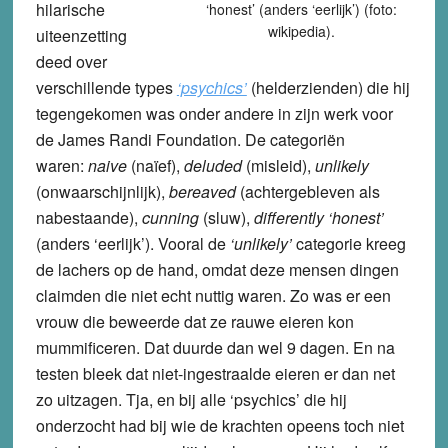
hilarische
‘honest’ (anders ‘eerlijk’) (foto:
wikipedia).
uiteenzetting
deed over
verschillende types
‘psychics’
(helderzienden) die hij
tegengekomen was onder andere in zijn werk voor
de James Randi Foundation. De categoriën
waren:
naive
(naïef),
deluded
(misleid),
unlikely
(onwaarschijnlijk),
bereaved
(achtergebleven als
nabestaande),
cunning
(sluw),
differently ‘honest’
(anders ‘eerlijk’). Vooral de
‘unlikely’
categorie kreeg
de lachers op de hand, omdat deze mensen dingen
claimden die niet echt nuttig waren. Zo was er een
vrouw die beweerde dat ze rauwe eieren kon
mummificeren. Dat duurde dan wel 9 dagen. En na
testen bleek dat niet-ingestraalde eieren er dan net
zo uitzagen. Tja, en bij alle ‘psychics’ die hij
onderzocht had bij wie de krachten opeens toch niet