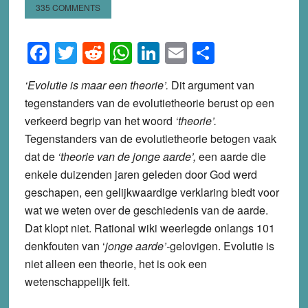
335 COMMENTS
Facebook
Twitter
Reddit
WhatsApp
LinkedIn
Email
Share
‘Evolutie is maar een theorie’.
Dit argument van
tegenstanders van de evolutietheorie berust op een
verkeerd begrip van het woord
‘theorie’.
Tegenstanders van de evolutietheorie betogen vaak
dat de
‘theorie van de jonge aarde’,
een aarde die
enkele duizenden jaren geleden door God werd
geschapen, een gelijkwaardige verklaring biedt voor
wat we weten over de geschiedenis van de aarde.
Dat klopt niet. Rational wiki weerlegde onlangs 101
denkfouten van ‘
jonge aarde’-
gelovigen. Evolutie is
niet alleen een theorie, het is ook een
wetenschappelijk feit.