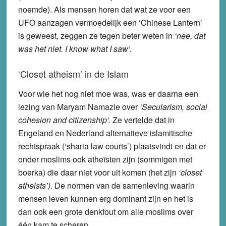
noemde). Als mensen horen dat wat ze voor een
UFO aanzagen vermoedelijk een ‘Chinese Lantern’
is geweest, zeggen ze tegen beter weten in
‘nee, dat
was het niet. I know what I saw’.
‘Closet atheism’ in de Islam
Voor wie het nog niet moe was, was er daarna een
lezing van Maryam Namazie over
‘Secularism, social
cohesion and citizenship’.
Ze vertelde dat in
Engeland en Nederland alternatieve islamitische
rechtspraak (‘sharia law courts’) plaatsvindt en dat er
onder moslims ook atheïsten zijn (sommigen met
boerka) die daar niet voor uit komen (het zijn
‘closet
atheists’).
De normen van de samenleving waarin
mensen leven kunnen erg dominant zijn en het is
dan ook een grote denkfout om alle moslims over
één kam te scheren.