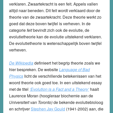
verklaren. Zwaartekracht is een feit. Appels vallen
altijd naar beneden. Dit feit wordt verklaard door de
theorie van de zwaartekracht. Deze theorie werkt zo
goed dat deze boven twijfel is verheven. In de
categorie
feit
bevindt zich ook de evolutie, de
evolutietheorie kan de evolutie uitstekend verklaren.
De evolutietheorie is wetenschappelijk boven twijfel
verheven.
De Wikipedia
definieert het begrip theorie zoals we
hier bespreken. De website
Language of Bad
Physics
licht de verschillende betekenissen van het
woord theorie ook goed toe. In een uitstekend essay
met de titel
‘Evolution is a Fact and a Theory’
haalt
Laurence Moran (hoogleraar biochemie aan de
Universiteit van Toronto)
de bekende evolutiebioloog
en schrijver
Stephen Jay Gould
(1941-2002) aan, die